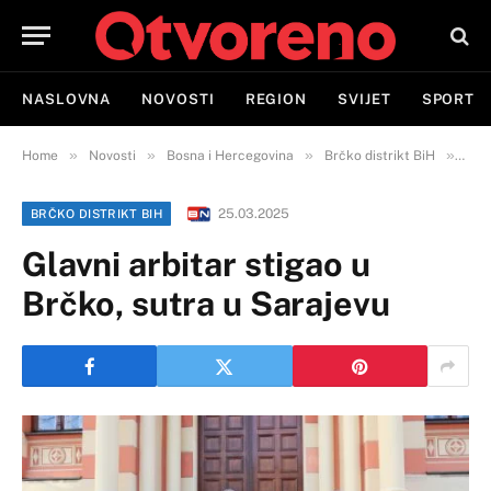
NASLOVNA
NOVOSTI
REGION
SVIJET
SPORT
»
»
»
»
Home
Novosti
Bosna i Hercegovina
Brčko distrikt BiH
Glav
25.03.2025
BRČKO DISTRIKT BIH
Glavni arbitar stigao u
Brčko, sutra u Sarajevu