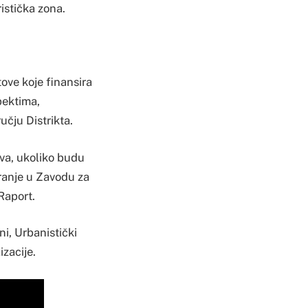
istička zona.
.
tove koje finansira
pektima,
učju Distrikta.
va, ukoliko budu
iranje u Zavodu za
Raport.
i, Urbanistički
izacije.