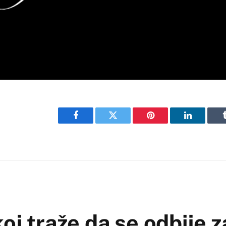
Facebook
Twitter
Pinterest
LinkedIn
oj traže da se odbije z