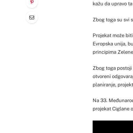
kažu da upravo ta 
Zbog toga su svi s
Projekat može biti
Evropska unija, bu
principima Zelene 
Zbog toga postoji
otvoreni odgovaraj
planiranje, projek
Na 33. Međunarodn
projekat Ciglane os