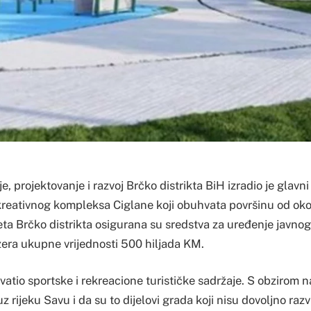
e, projektovanje i razvoj Brčko distrikta BiH izradio je glavni
ekreativnog kompleksa Ciglane koji obuhvata površinu od oko
a Brčko distrikta osigurana su sredstva za uređenje javnog
era ukupne vrijednosti 500 hiljada KM.
tio sportske i rekreacione turističke sadržaje. S obzirom n
uz rijeku Savu i da su to dijelovi grada koji nisu dovoljno razv