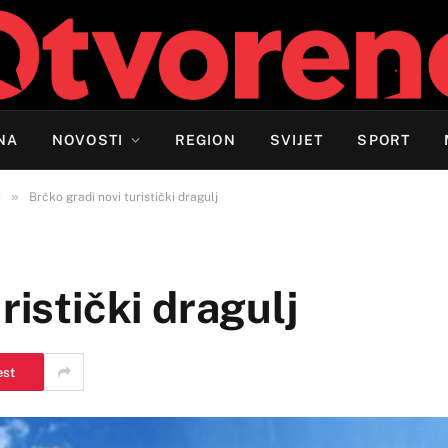
NA
NOVOSTI
REGION
SVIJET
SPORT
»
H
Brčko gradi novi turistički dragulj
ristički dragulj
est