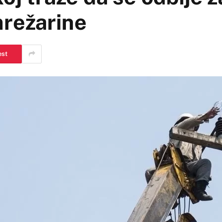
mrežarine
est