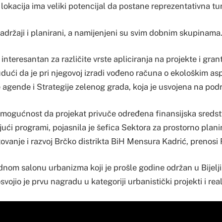
lokacija ima veliki potencijal da postane reprezentativna tur
adržaji i planirani, a namijenjeni su svim dobnim skupinama
 interesantan za različite vrste apliciranja na projekte i gran
dući da je pri njegovoj izradi vođeno računa o ekološkim as
agende i Strategije zelenog grada, koja je usvojena na podr
 mogućnost da projekat privuče određena finansijska sredst
ući programi, pojasnila je šefica Sektora za prostorno plan
tovanje i razvoj Brčko distrikta BiH Mensura Kadrić, prenosi 
om salonu urbanizma koji je prošle godine održan u Bijeljin
vojio je prvu nagradu u kategoriji urbanistički projekti i real