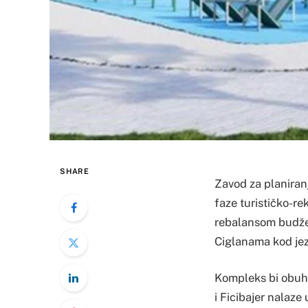
SHARE
Zavod za planiranj
faze turističko-r
rebalansom budžet
Ciglanama kod jez
Kompleks bi obuhva
i Ficibajer nalaze 