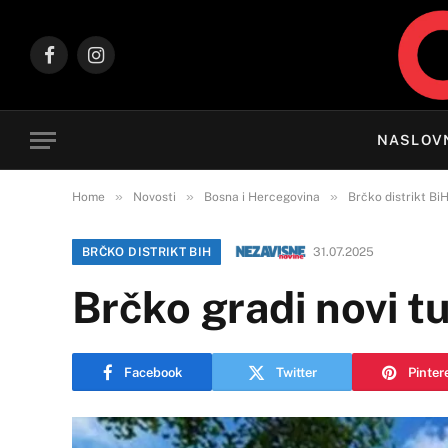
Facebook
Instagram
NASLOV
»
»
»
Home
Novosti
Bosna i Hercegovina
Brčko distrikt Bi
BRČKO DISTRIKT BIH
31.07.2025
Brčko gradi novi tu
Facebook
Twitter
Pinter