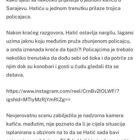
Sarajevu. Hatiću u jednom trenutku prilaze trojica
policajaca.
Nakon kraćeg razgovora, Hatić ostavlja nargilu, lagano
uzima jaknu koju međutim pruža zbunjenom policajcu,
a onda iznenada kreće da bježi?! Policajcima je trebalo
nekoliko trenutaka da dođu sebi od šoka i da potrče za
njim dok su konobari i gosti u čudu gledali šta se
dešava.
https://www.instagram.com/reel/CrnBv2IOLWF/?
igshid=MTIyMzRjYmRlZg==
Nevjerovatnu scenu zabilježila je nadzorna kamera
kafića, međutim, nije poznato da li je cijela situacija
isplanirana s obzirom na to da se Hatić sada bavi