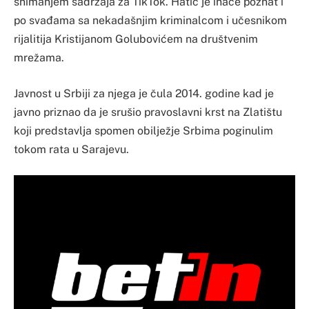
snimanjem sadržaja za TikTok. Hatić je inače poznat i
po svađama sa nekadašnjim kriminalcom i učesnikom
rijalitija Kristijanom Golubovićem na društvenim
mrežama.
Javnost u Srbiji za njega je čula 2014. godine kad je
javno priznao da je srušio pravoslavni krst na Zlatištu
koji predstavlja spomen obilježje Srbima poginulim
tokom rata u Sarajevu.