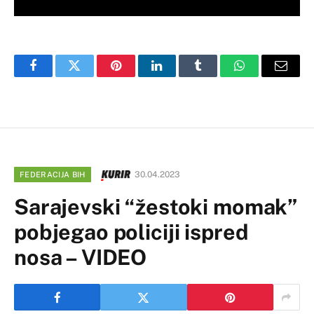
Facebook
Twitter
Pinterest
LinkedIn
Tumblr
WhatsApp
Email
30.04.2023
FEDERACIJA BIH
Sarajevski “žestoki momak”
pobjegao policiji ispred
nosa – VIDEO