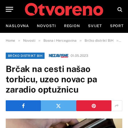
NASLOVNA
NOVOSTI
REGION
SVIJET
SPORT
»
»
»
»
Home
Novosti
Bosna i Hercegovina
Brčko distrikt BiH
Brč
01.05.2023
BRČKO DISTRIKT BIH
Brčak na cesti našao
torbicu, uzeo novac pa
zaradio optužnicu