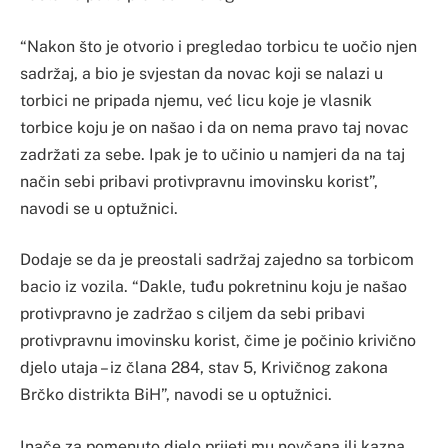
“Nakon što je otvorio i pregledao torbicu te uočio njen
sadržaj, a bio je svjestan da novac koji se nalazi u
torbici ne pripada njemu, već licu koje je vlasnik
torbice koju je on našao i da on nema pravo taj novac
zadržati za sebe. Ipak je to učinio u namjeri da na taj
način sebi pribavi protivpravnu imovinsku korist”,
navodi se u optužnici.
Dodaje se da je preostali sadržaj zajedno sa torbicom
bacio iz vozila. “Dakle, tuđu pokretninu koju je našao
protivpravno je zadržao s ciljem da sebi pribavi
protivpravnu imovinsku korist, čime je počinio krivično
djelo utaja – iz člana 284, stav 5, Krivičnog zakona
Brčko distrikta BiH”, navodi se u optužnici.
Inače za pomenuto djelo prijeti mu novčana ili kazna