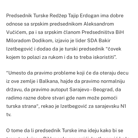
Predsednik Turske Redžep Tajip Erdogan ima dobre
odnose sa srpskim predsednikom Aleksandrom
Vučićem, pa i sa srpskim članom Predsedništva BiH
Miloradom Dodikom, izjavio je lider SDA Bakir
Izetbegović i dodao da je turski predsednik “čovek
kojem to polazi za rukom i da to treba iskoristiti”.
“Umesto da pravimo probleme koji će da oteraju decu
iz ove zemlje i Balkana, hajde da pravimo normalniju
državu, da pravimo autoput Sarajevo – Beograd, da
radimo razne dobre stvari gde nam može pomoći
turska strana“, rekao je Izetbegović za sarajevsku N1
tv.
O tome da li predsednik Turske ima ideju kako bi se