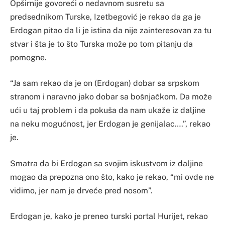
Opširnije govoreći o nedavnom susretu sa
predsednikom Turske, Izetbegović je rekao da ga je
Erdogan pitao da li je istina da nije zainteresovan za tu
stvar i šta je to što Turska može po tom pitanju da
pomogne.
“Ja sam rekao da je on (Erdogan) dobar sa srpskom
stranom i naravno jako dobar sa bošnjačkom. Da može
ući u taj problem i da pokuša da nam ukaže iz daljine
na neku mogućnost, jer Erdogan je genijalac….”, rekao
je.
Smatra da bi Erdogan sa svojim iskustvom iz daljine
mogao da prepozna ono što, kako je rekao, “mi ovde ne
vidimo, jer nam je drveće pred nosom”.
Erdogan je, kako je preneo turski portal Hurijet, rekao