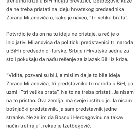
trenutna kriza u BiH mogla prevazići, Izetbegović kaže
da ne treba pristati na ideju hrvatskog predsednika
Zorana Milanovića o, kako je naveo, “tri velika brata”.
Potvrdio je da on na tu ideju ne pristaje, a reč je o
inicijativi Milanovića da politički predstavnici tri naroda
u BiH i predsednici Turske, Srbije i Hrvatske sednu za
sto i pokušaju da nađu rešenje za izlazak BiH iz krize.
“Vidite, pozvani su bili, a mislim da je to bila ideja
Zorana Milanovića, tri predstavnika tri naroda u BiH, pa
uzmi i ”tri velika brata”. Na to ne treba pristati. Ja nisam
na to pristao. Ova zemlja ima svoje institucije. Ja nisam
bošnjački predstavnik, ja sam predstavnik jedne
stranke. Ne želim da Bosnu i Hercegovinu na takav
način tretiraju“, rekao je Izetbegović.