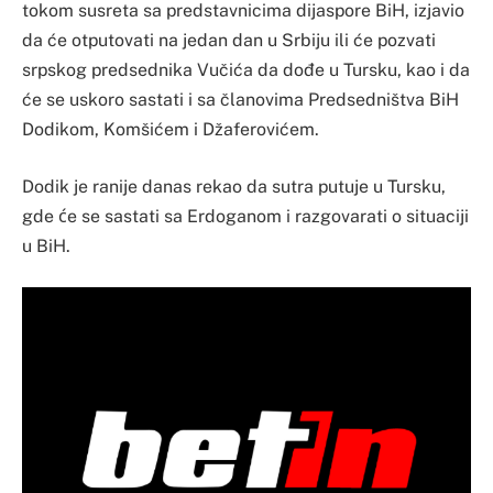
tokom susreta sa predstavnicima dijaspore BiH, izjavio
da će otputovati na jedan dan u Srbiju ili će pozvati
srpskog predsednika Vučića da dođe u Tursku, kao i da
će se uskoro sastati i sa članovima Predsedništva BiH
Dodikom, Komšićem i Džaferovićem.
Dodik je ranije danas rekao da sutra putuje u Tursku,
gde će se sastati sa Erdoganom i razgovarati o situaciji
u BiH.