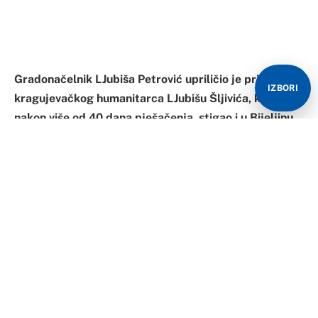
Gradonačelnik LJubiša Petrović upriličio je prijem za
IZBORI
kragujevačkog humanitarca LJubišu Šljivića, koji je,
nakon više od 40 dana pješačenja, stigao i u Bijeljinu.
LJubiša pješači od sela Biljana Donja kod Zadra u
Hrvatskoj, odakle je izbjegao u proteklom ratu, do
Kragujevca.
Riječ je mladom momku, koji je sa namjerom da
pomogne u prikupljanju sredstava za liječenje
četvorogodišnjeg dječaka Ilije Milanovića, krenuo na
put dug 900 kilometara.