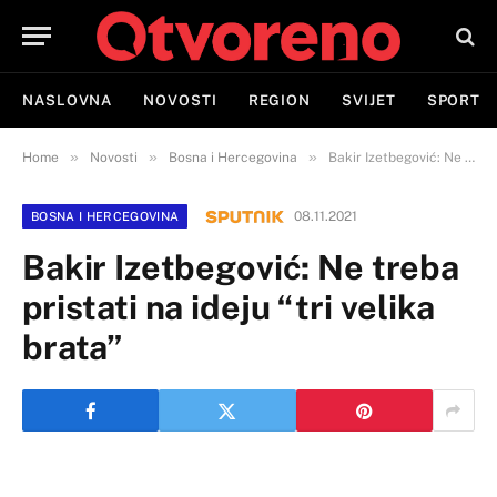
NASLOVNA
NOVOSTI
REGION
SVIJET
SPORT
»
»
»
Home
Novosti
Bosna i Hercegovina
Bakir Izetbegović: Ne treba pristati na ideju “tri velika brata”
08.11.2021
BOSNA I HERCEGOVINA
Bakir Izetbegović: Ne treba
pristati na ideju “tri velika
brata”