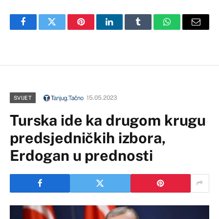
Facebook
Twitter
Pinterest
LinkedIn
Tumblr
WhatsApp
Email
15.05.2023
SVIJET
Turska ide ka drugom krugu
predsjedničkih izbora,
Erdogan u prednosti