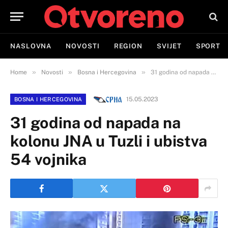
NASLOVNA
NOVOSTI
REGION
SVIJET
SPORT
»
»
»
Home
Novosti
Bosna i Hercegovina
31 godina od napada na kolonu JNA u Tuzli i ubistva 54 vojnika
15.05.2023
BOSNA I HERCEGOVINA
31 godina od napada na
kolonu JNA u Tuzli i ubistva
54 vojnika