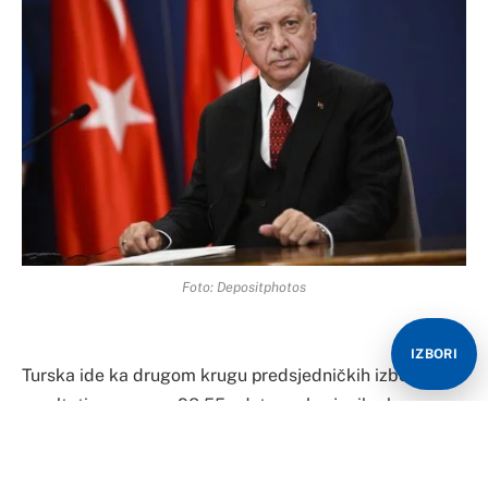
Foto: Depositphotos
IZBORI
Turska ide ka drugom krugu predsjedničkih izbora jer
rezultati na osnovu 98,55 odsto prebrojanih glasova
juče održanog prvog izbornog kruga pokazuju da je
aktuelni predsjednik Redžep Taip Erdogan osvojio