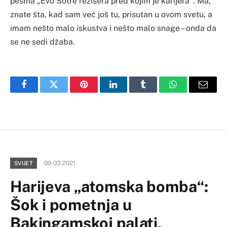
pesma „Evo Šotre režisera pred kojim je karijera“. Ma,
znate šta, kad sam već još tu, prisutan u ovom svetu, a
imam nešto malo iskustva i nešto malo snage – onda da
se ne sedi džaba.
Facebook
Twitter
Pinterest
LinkedIn
Tumblr
WhatsApp
Email
09.03.2021
SVIJET
Harijeva „atomska bomba“:
Šok i pometnja u
Bakingamskoj palati,