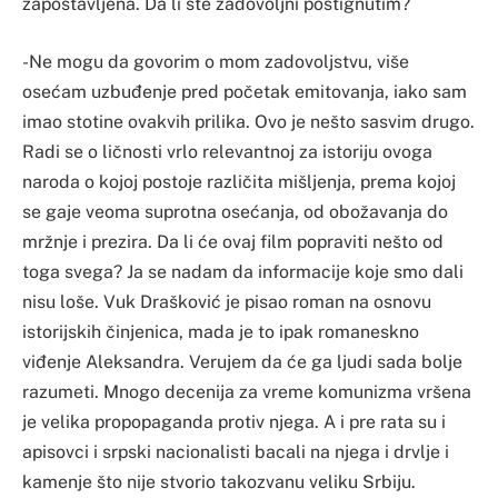
zapostavljena. Da li ste zadovoljni postignutim?
-Ne mogu da govorim o mom zadovoljstvu, više
osećam uzbuđenje pred početak emitovanja, iako sam
imao stotine ovakvih prilika. Ovo je nešto sasvim drugo.
Radi se o ličnosti vrlo relevantnoj za istoriju ovoga
naroda o kojoj postoje različita mišljenja, prema kojoj
se gaje veoma suprotna osećanja, od obožavanja do
mržnje i prezira. Da li će ovaj film popraviti nešto od
toga svega? Ja se nadam da informacije koje smo dali
nisu loše. Vuk Drašković je pisao roman na osnovu
istorijskih činjenica, mada je to ipak romaneskno
viđenje Aleksandra. Verujem da će ga ljudi sada bolje
razumeti. Mnogo decenija za vreme komunizma vršena
je velika propopaganda protiv njega. A i pre rata su i
apisovci i srpski nacionalisti bacali na njega i drvlje i
kamenje što nije stvorio takozvanu veliku Srbiju.