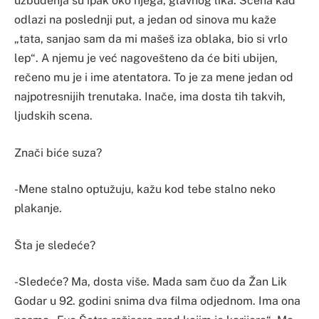
uzbuđenja su ipak oko njega, glavnog lika. Scena kad
odlazi na poslednji put, a jedan od sinova mu kaže
„tata, sanjao sam da mi mašeš iza oblaka, bio si vrlo
lep“. A njemu je već nagovešteno da će biti ubijen,
rečeno mu je i ime atentatora. To je za mene jedan od
najpotresnijih trenutaka. Inače, ima dosta tih takvih,
ljudskih scena.
Znači biće suza?
-Mene stalno optužuju, kažu kod tebe stalno neko
plakanje.
Šta je sledeće?
-Sledeće? Ma, dosta više. Mada sam čuo da Žan Lik
Godar u 92. godini snima dva filma odjednom. Ima ona