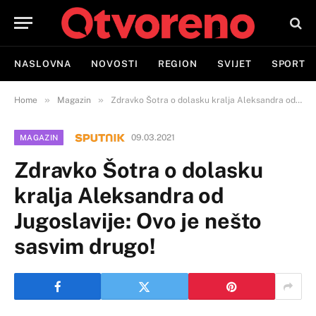
NASLOVNA
NOVOSTI
REGION
SVIJET
SPORT
»
»
Home
Magazin
Zdravko Šotra o dolasku kralja Aleksandra od Jugoslavije: Ovo je nešto sasvim drugo!
09.03.2021
MAGAZIN
Zdravko Šotra o dolasku
kralja Aleksandra od
Jugoslavije: Ovo je nešto
sasvim drugo!