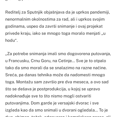
Reditelj za Sputnjik objašnjava da je uprkos pandemiji,
nenormalnim okolnostima za rad, ali i uprkos svojim
godinama, uspeo da završi snimanje i ovaj projekat
privede kraju, iako se mnogo toga moralo menjati „u
hodu“.
„Za potrebe snimanja imali smo dogovorena putovanja,
u Francusku, Crnu Goru, na Cetinje… Sve je to otpalo
tako da smo morali da se snalazimo na razne načine.
Sreća, pa danas tehnika može da nadomesti mnogo
toga. Montažu sam završio pre dva meseca, a ovo sad
što se dešava je postprodukcija, u kojoj se upravo
nadoknađuje sve to što nismo mogli ostvariti
putovanjima. Dom garde je versajski dvorac i sve
izgleda kao da smo snimali u dvorani ogledala… To je