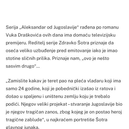
Serija „Aleksandar od Jugoslavije“ rađena po romanu
Vuka Draškovića ovih dana ima domaću televizijsku
premijeru. Reditelj serije Zdravko Šotra priznaje da
oseća veliko uzbuđenje pred emitovanje iako je imao
stotine sličnih prilika. Priznaje nam, „ovo je nešto
sasvim drugo“…
„Zamislite kakav je teret pao na pleća vladaru koji ima
samo 24 godine, koji je pobednički izašao iz ratova i
došao u spaljenu i uništenu zemlju koju je trebalo
podići. Njegov veliki projekat – stvaranje Jugoslavije bio
je njegov tragičan zanos, zbog kojeg je on postao heroj
tragične zablude“, u najkraćem portretiše Šotra
glavnog junaka.