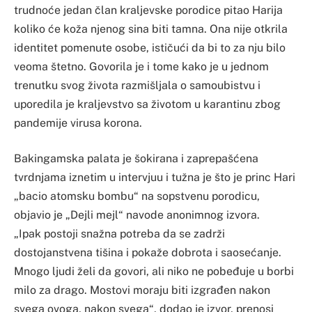
trudnoće jedan član kraljevske porodice pitao Harija
koliko će koža njenog sina biti tamna. Ona nije otkrila
identitet pomenute osobe, ističući da bi to za nju bilo
veoma štetno. Govorila je i tome kako je u jednom
trenutku svog života razmišljala o samoubistvu i
uporedila je kraljevstvo sa životom u karantinu zbog
pandemije virusa korona.
Bakingamska palata je šokirana i zaprepašćena
tvrdnjama iznetim u intervjuu i tužna je što je princ Hari
„bacio atomsku bombu“ na sopstvenu porodicu,
objavio je „Dejli mejl“ navode anonimnog izvora.
„Ipak postoji snažna potreba da se zadrži
dostojanstvena tišina i pokaže dobrota i saosećanje.
Mnogo ljudi želi da govori, ali niko ne pobeđuje u borbi
milo za drago. Mostovi moraju biti izgrađen nakon
svega ovoga, nakon svega“, dodao je izvor, prenosi