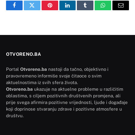
Facebook
Twitter
Pinterest
LinkedIn
Tumblr
WhatsApp
Email
OTVORENO.BA
Portal
Otvoreno.ba
nastoji da tačno, objektivno i
pravovremeno informiše svoje čitaoce o svim
aktuelnostima iz svih sfera života.
Otvoreno.ba
ukazuje na aktuelne probleme u različitim
oblastima, s ciljem pozitivnih društvenih promjena, ali
prije svega afirmira pozitivne vrijednosti, ljude i događaje
koji doprinose stvaranju zdrave i pozitivne atmosfere u
društvu.