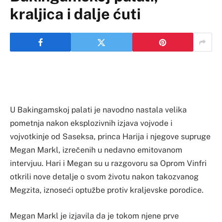
kraljica i dalje ćuti
U Bakingamskoj palati je navodno nastala velika
pometnja nakon eksplozivnih izjava vojvode i
vojvotkinje od Saseksa, princa Harija i njegove supruge
Megan Markl, izrečenih u nedavno emitovanom
intervjuu. Hari i Megan su u razgovoru sa Oprom Vinfri
otkrili nove detalje o svom životu nakon takozvanog
Megzita, iznoseći optužbe protiv kraljevske porodice.
Megan Markl je izjavila da je tokom njene prve