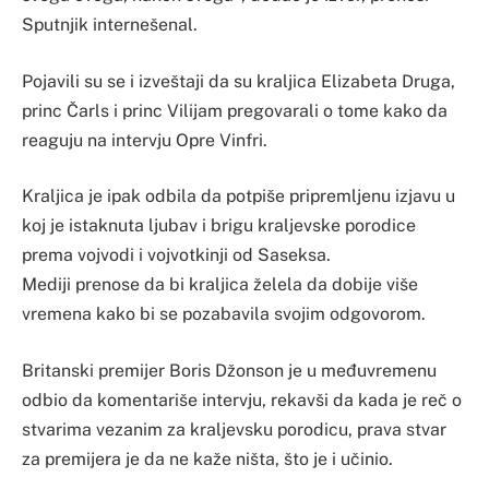
Sputnjik internešenal.
Pojavili su se i izveštaji da su kraljica Elizabeta Druga,
princ Čarls i princ Vilijam pregovarali o tome kako da
reaguju na intervju Opre Vinfri.
Kraljica je ipak odbila da potpiše pripremljenu izjavu u
koj je istaknuta ljubav i brigu kraljevske porodice
prema vojvodi i vojvotkinji od Saseksa.
Mediji prenose da bi kraljica želela da dobije više
vremena kako bi se pozabavila svojim odgovorom.
Britanski premijer Boris Džonson je u međuvremenu
odbio da komentariše intervju, rekavši da kada je reč o
stvarima vezanim za kraljevsku porodicu, prava stvar
za premijera je da ne kaže ništa, što je i učinio.