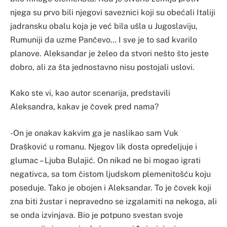
njega su prvo bili njegovi saveznici koji su obećali Italiji
jadransku obalu koja je već bila ušla u Jugoslaviju,
Rumuniji da uzme Pančevo… I sve je to sad kvarilo
planove. Aleksandar je želeo da stvori nešto što jeste
dobro, ali za šta jednostavno nisu postojali uslovi.
Kako ste vi, kao autor scenarija, predstavili
Aleksandra, kakav je čovek pred nama?
-On je onakav kakvim ga je naslikao sam Vuk
Drašković u romanu. Njegov lik dosta opredeljuje i
glumac – Ljuba Bulajić. On nikad ne bi mogao igrati
negativca, sa tom čistom ljudskom plemenitošću koju
poseduje. Tako je obojen i Aleksandar. To je čovek koji
zna biti žustar i nepravedno se izgalamiti na nekoga, ali
se onda izvinjava. Bio je potpuno svestan svoje