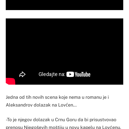
Jedna od tih novih scena koje nema u romanu je i
Aleksandrov dolazak na Lovćen…
-To je njegov dolazak u Crnu Goru da bi prisustvovao
prenosu Njegoševih moštiju u novu kapelu na Lovćenu.