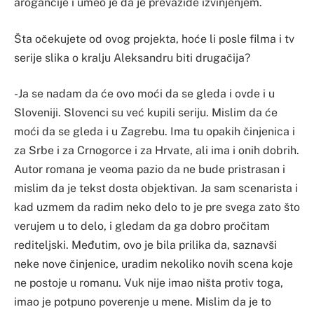
arogancije i umeo je da je prevaziđe izvinjenjem.
Šta očekujete od ovog projekta, hoće li posle filma i tv
serije slika o kralju Aleksandru biti drugačija?
-Ja se nadam da će ovo moći da se gleda i ovde i u
Sloveniji. Slovenci su već kupili seriju. Mislim da će
moći da se gleda i u Zagrebu. Ima tu opakih činjenica i
za Srbe i za Crnogorce i za Hrvate, ali ima i onih dobrih.
Autor romana je veoma pazio da ne bude pristrasan i
mislim da je tekst dosta objektivan. Ja sam scenarista i
kad uzmem da radim neko delo to je pre svega zato što
verujem u to delo, i gledam da ga dobro pročitam
rediteljski. Međutim, ovo je bila prilika da, saznavši
neke nove činjenice, uradim nekoliko novih scena koje
ne postoje u romanu. Vuk nije imao ništa protiv toga,
imao je potpuno poverenje u mene. Mislim da je to