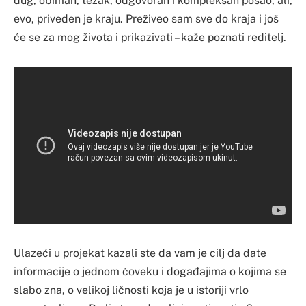
dug, obiman, težak, odgovoran i kompleksan posao, ali,
evo, priveden je kraju. Preživeo sam sve do kraja i još
će se za mog života i prikazivati – kaže poznati reditelj.
Ulazeći u projekat kazali ste da vam je cilj da date
informacije o jednom čoveku i događajima o kojima se
slabo zna, o velikoj ličnosti koja je u istoriji vrlo