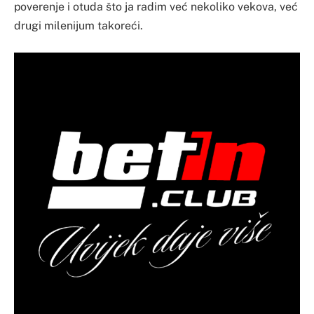
poverenje i otuda što ja radim već nekoliko vekova, već
drugi milenijum takoreći.