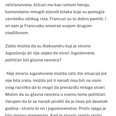
veličanstveno, kličući mu kao ratnom heroju,
komandantu mnogih slavnih bitaka koje su pomogle
završetku velikog rata. Francuzi su to dobro pamtili. I
on sam je Francusku smatrao svojom drugom
otadžbinom.
Zašto mislite da su Aleksandru koji je stvorio
Jugoslaviju ali nije uspeo da stvori Jugoslovene,
političari bili glavna nesreća?
-Nije stvorio Jugoslovene možda zato što situacija još
nije bila zrela, možda još ti narodi nisu bili na visini
svog razvitka da bi mogli da prevaziđu mnoge stvari.
Mislim da su glavna nesreća u svemu tome političari.
Verujem da bi se narodi privikli da je imao još desetak
godina – stvorio bi on i jugoslovenstvo. Protiv njega je
bilo mnogo elemenata. Kad je stvorio zemlju protiv