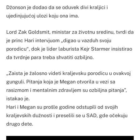
Džonson je dodao da se oduvek divi kraljici i
ujedinjujućoj ulozi koju ona ima.
Lord Zak Goldsmit, ministar za životnu sredinu, tvrdi da
je princ Hari intervjuom „digao u vazduh svoju
porodicu“, dok je lider laburista Kejr Starmer insistirao
da tvrdnje para treba shvatiti ozbiljno.
„Zaista je žalosno videti kraljevsku porodicu u ovakvoj
gunguli. Pitanja koja je Megan otvorila u vezi sa
rasizmom i mentalnim zdravljem su ozbiljna pitanja”,
istakao je.
Hari i Megan su prošle godine odstupili od svojih
kraljevskih dužnosti i preselili se u SAD, gde očekuju
drugo dete.