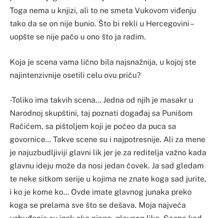
Toga nema u knjizi, ali to ne smeta Vukovom viđenju
tako da se on nije bunio. Što bi rekli u Hercegovini –
uopšte se nije pačo u ono što ja radim.
Koja je scena vama lično bila najsnažnija, u kojoj ste
najintenzivnije osetili celu ovu priču?
-Toliko ima takvih scena… Jedna od njih je masakr u
Narodnoj skupštini, taj poznati događaj sa Punišom
Račićem, sa pištoljem koji je počeo da puca sa
govornice… Takve scene su i najpotresnije. Ali za mene
je najuzbudljiviji glavni lik jer je za reditelja važno kada
glavnu ideju može da nosi jedan čovek. Ja sad gledam
te neke sitkom serije u kojima ne znate koga sad jurite,
i ko je kome ko… Ovde imate glavnog junaka preko
koga se prelama sve što se dešava. Moja najveća