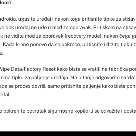
idom?
droida, ugasite uređaj i nakon toga pritisnite tipke za stišav
sve dok uređaj ne uđe u mod za oporavak. Pritiskom na stišav
k ne vidite mod za oporavak (recovery mode), nakon čega ga 
. Kada krene ponovo da se pokreće, pritisnite i držite tipku z
a.
ipe Data/Factory Reset kako biste se vratili na fabrička po
om na tipku za paljenje uređaja. Na pitanje odgovorite sa ‘da’ 
ada se proces dovrši, samo pritisnite paljenje kako biste po
ortal
okrenite povratak sigurnosne kopije ili se odvažite i posta