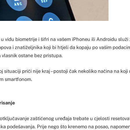
 u vidu biometrije i šifri na vašem iPhoneu ili Androidu služi
pova i znatiželjnika koji bi htjeli da kopaju po vašim podaci
m vlasnik ostane bez pristupa.
 situaciji priči nije kraj – postoji čak nekoliko načina na koji
im smartfonom.
risanje
 otključavanje zaštićenog uređaja trebate u cjelosti resetova
rička podešavanja. Prije nego što krenemo na posao, napome