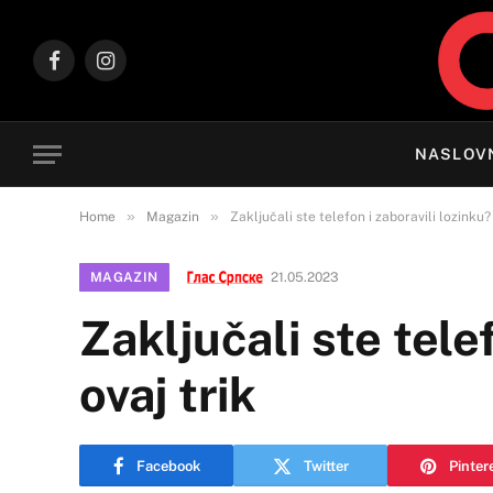
Facebook
Instagram
NASLOV
»
»
Home
Magazin
Zaključali ste telefon i zaboravili lozinku?
MAGAZIN
21.05.2023
Zaključali ste tele
ovaj trik
Facebook
Twitter
Pinter