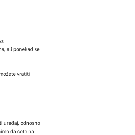
 za
ma, ali ponekad se
 možete vratiti
ti uređaj, odnosno
nimo da ćete na