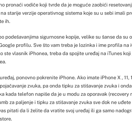
no pronaći vodiče koji tvrde da je moguće zaobići resetovanje
a starije verzije operativnog sistema koje su u sebi imali p
te ih.
i po podešavanjima sigurnosne kopije, velike su šanse da su
Google profilu. Sve što vam treba je lozinka i ime profila na i
o ste vlasnik iPhonea, treba da spojite uređaj na iTunes koji
ea.
uređaj, ponovno pokrenite iPhone. Ako imate iPhone X , 11, 12 
a pojačavanje zvuka, pa onda tipku za stišavanje zvuka i onda
ka kada telefon napiše da je u modu za oporavak (recovery
umb za paljenje i tipku za stišavanje zvuka sve dok ne uđet
 pitati da li želite da vratite svoj uređaj ili ga samo nadogr
store.