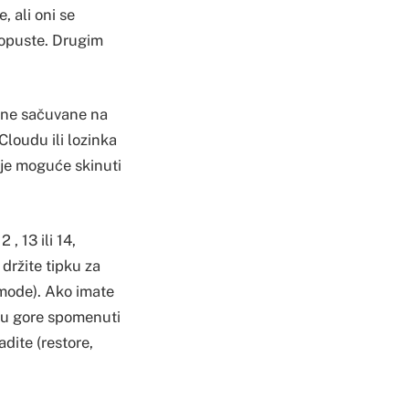
, ali oni se
ropuste. Drugim
 one sačuvane na
Cloudu ili lozinka
 je moguće skinuti
, 13 ili 14,
 držite tipku za
 mode). Ako imate
e u gore spomenuti
adite (restore,