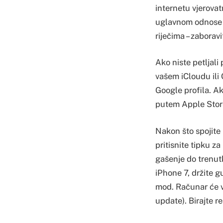
internetu vjerovat
uglavnom odnose n
riječima – zaboravi
Ako niste petljal
vašem iCloudu ili 
Google profila. Ak
putem Apple Stor
Nakon što spojite 
pritisnite tipku z
gašenje do trenut
iPhone 7, držite g
mod. Računar će vas
update). Birajte re