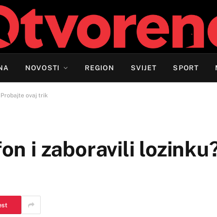
NA
NOVOSTI
REGION
SVIJET
SPORT
 Probajte ovaj trik
fon i zaboravili lozinku
est