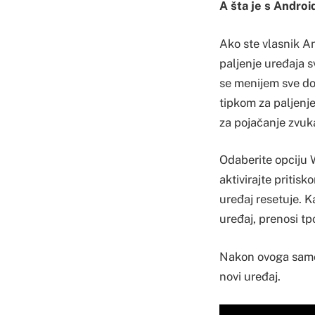
A šta je s Andro
Ako ste vlasnik An
paljenje uređaja 
se menijem sve do
tipkom za paljenje
za pojačanje zvuk
Odaberite opciju W
aktivirajte pritisk
uređaj resetuje. K
uređaj, prenosi tp
Nakon ovoga samo p
novi uređaj.