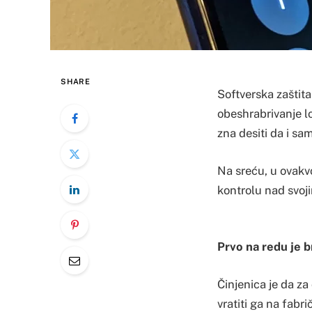
SHARE
Softverska zaštita
obeshrabrivanje lo
zna desiti da i sa
Na sreću, u ovakvoj
kontrolu nad svoj
Prvo na redu je b
Činjenica je da za
vratiti ga na fab