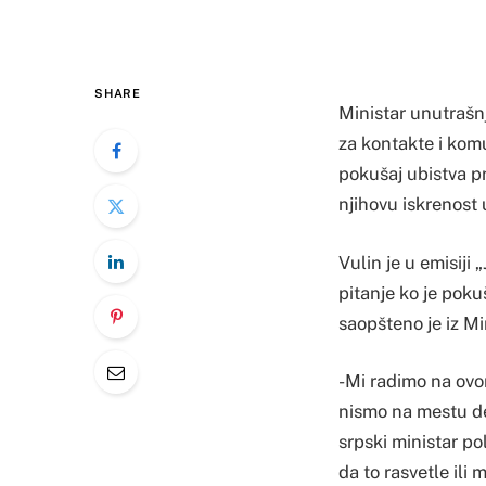
SHARE
Ministar unutrašnj
za kontakte i kom
pokušaj ubistva p
njihovu iskrenost 
Vulin je u emisiji
pitanje ko je poku
saopšteno je iz Mi
-Mi radimo na ovom
nismo na mestu deš
srpski ministar po
da to rasvetle ili 