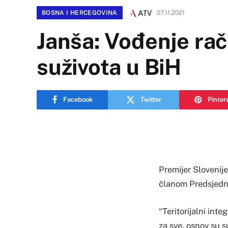
BOSNA I HERCEGOVINA
07.11.2021
Janša: Vođenje rač
suživota u BiH
Facebook
Twitter
Pinter
Premijer Slovenije
članom Predsjedni
“Teritorijalni int
za sve, osnov su 