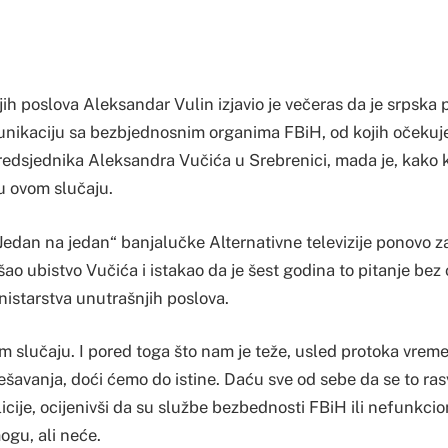
ih poslova Aleksandar Vulin izjavio je večeras da je srpska p
unikaciju sa bezbjednosnim organima FBiH, od kojih očekuje 
redsjednika Aleksandra Vučića u Srebrenici, mada je, kako k
u ovom slučaju.
 „Jedan na jedan“ banjalučke Alternativne televizije ponovo 
šao ubistvo Vučića i istakao da je šest godina to pitanje bez
nistarstva unutrašnjih poslova.
 slučaju. I pored toga što nam je teže, usled protoka vreme
avanja, doći ćemo do istine. Daću sve od sebe da se to rasve
licije, ocijenivši da su službe bezbednosti FBiH ili nefunkc
mogu, ali neće.