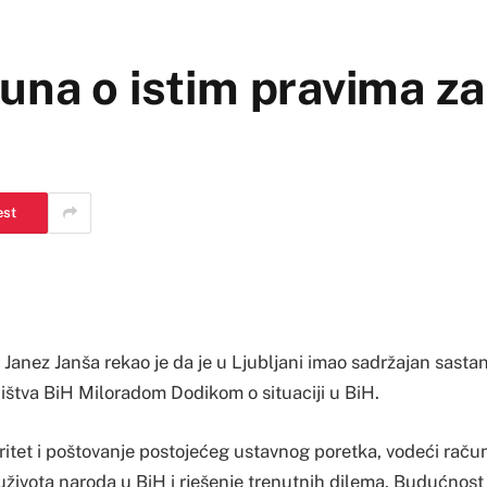
una o istim pravima za
est
 Janez Janša rekao je da je u Ljubljani imao sadržajan sasta
štva BiH Miloradom Dodikom o situaciji u BiH.
egritet i poštovanje postojećeg ustavnog poretka, vodeći raču
suživota naroda u BiH i rješenje trenutnih dilema. Budućnos