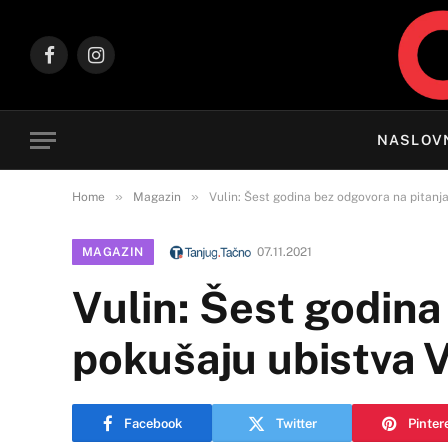
Facebook
Instagram
NASLOV
»
»
Home
Magazin
Vulin: Šest godina bez odgovora na pitanj
MAGAZIN
07.11.2021
Vulin: Šest godina
pokušaju ubistva 
Facebook
Twitter
Pinter