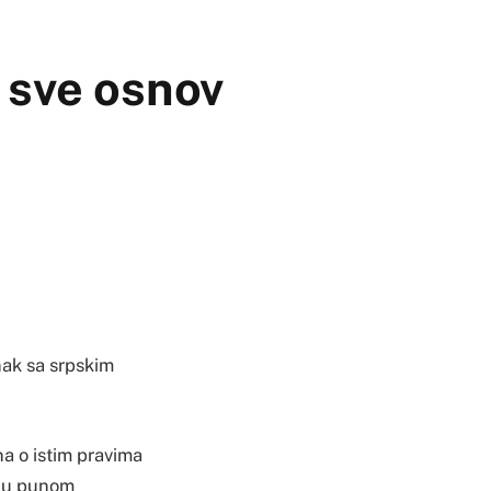
 sve osnov
nak sa srpskim
na o istim pravima
t u punom