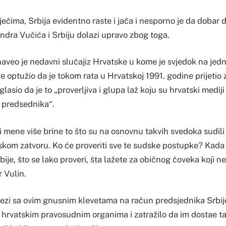
ečima, Srbija evidentno raste i jača i nesporno je da dobar 
ndra Vučića i Srbiju dolazi upravo zbog toga.
aveo je nedavni slučajiz Hrvatske u kome je svjedok na je
e optužio da je tokom rata u Hrvatskoj 1991. godine prijetio 
lasio da je to „proverljiva i glupa laž koju su hrvatski mediji i
 predsednika“.
ali mene više brine to što su na osnovnu takvih svedoka sudi
atskom zatvoru. Ko će proveriti sve te sudske postupke? Kad
ije, što se lako proveri, šta lažete za običnog čoveka koji n
r Vulin.
vezi sa ovim gnusnim klevetama na račun predsjednika Srbij
o hrvatskim pravosudnim organima i zatražilo da im dostae taj