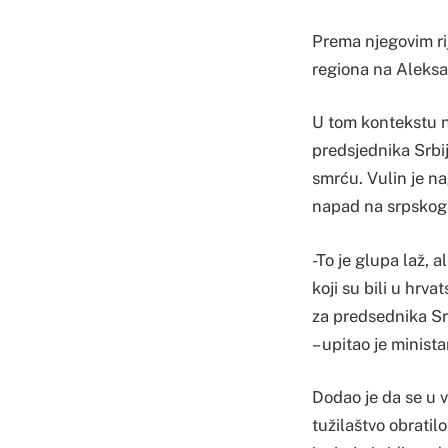
Prema njegovim rij
regiona na Aleksa
U tom kontekstu n
predsjednika Srbij
smrću. Vulin je nag
napad na srpskog
-To je glupa laž, 
koji su bili u hrv
za predsednika Srb
– upitao je minista
Dodao je da se u 
tužilaštvo obratil