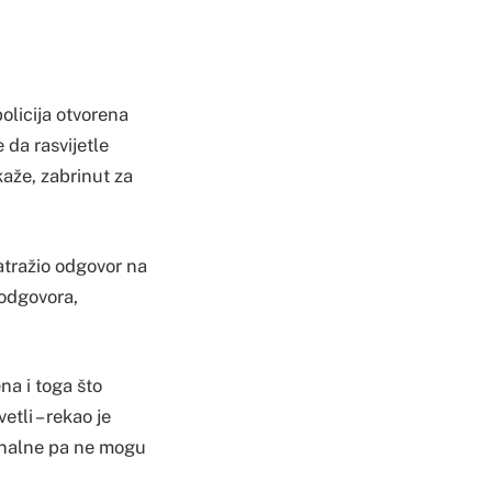
olicija otvorena
da rasvijetle
aže, zabrinut za
zatražio odgovor na
 odgovora,
na i toga što
tli – rekao je
ionalne pa ne mogu