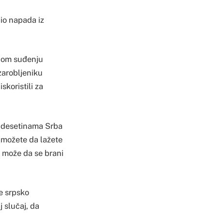
dio napada iz
dnom suđenju
zarobljeniku
skoristili za
li desetinama Srba
a možete da lažete
e može da se brani
e srpsko
 slučaj, da