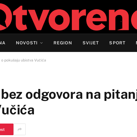
NA
NOVOSTI
REGION
SVIJET
SPORT
a o pokušaju ubistva Vučića
 bez odgovora na pitan
Vučića
est