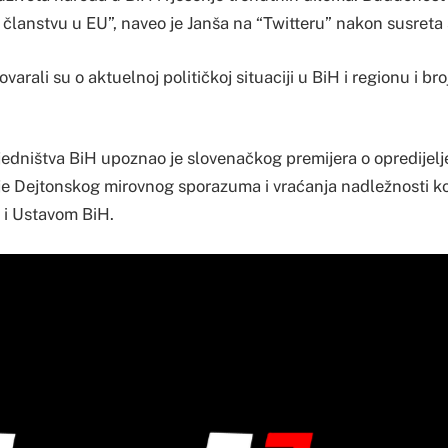
i članstvu u EU”, naveo je Janša na “Twitteru” nakon susreta
ovarali su o aktuelnoj političkoj situaciji u BiH i regionu i b
jedništva BiH upoznao je slovenačkog premijera o opredijel
e Dejtonskog mirovnog sporazuma i vraćanja nadležnosti ko
i Ustavom BiH.