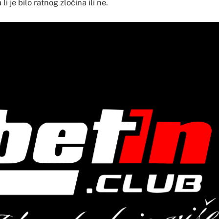
 li je bilo ratnog zločina ili ne.