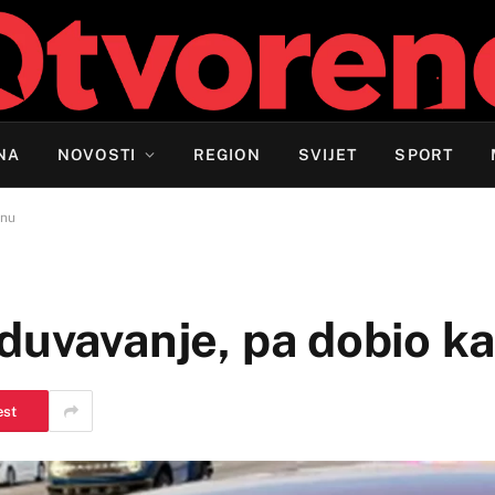
NA
NOVOSTI
REGION
SVIJET
SPORT
znu
duvavanje, pa dobio k
est