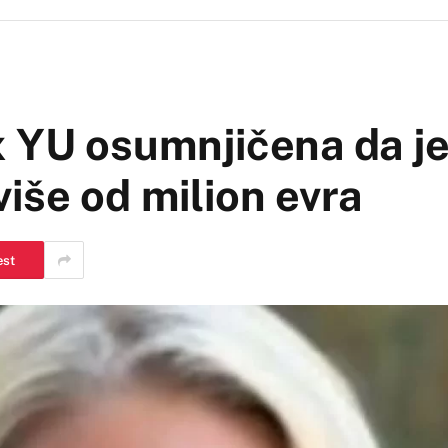
x YU osumnjičena da je
iše od milion evra
est