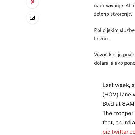
naduvavanje. Ali n
zeleno stvorenje.
Policijskim službe
kaznu.
Vozač koji je prv
dolara, a ako pono
Last week, 
(HOV) lane w
Blvd at 8AM
The trooper
fact, an inf
pic.twitter