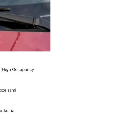
V (High Occupancy
voze sami
lutku na