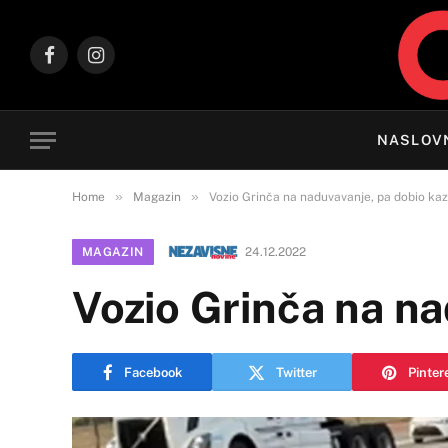
Facebook
Instagram
NASLOV
»
»
Home
Magazin
Vozio Grinča na naduvavanje, pa dobio ka
MAGAZIN
24.12.2022
Vozio Grinča na na
Facebook
Twitter
Pinter