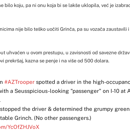
e bilo koju, pa ni onu koja bi se lakše uklopila, već je izabr
nicima nije bilo teško uočiti Grinča, pa su vozača zaustavili 
i put uhvaćen u ovom prestupu, u zavisnosti od savezne držav
vi prekršaj, kazna se penje i na više od 500 dolara.
an
#AZTrooper
spotted a driver in the high-occupanc
ith a Seusspicious-looking "passenger" on I-10 at 
.
 stopped the driver & determined the grumpy green 
latable Grinch. (No other passengers.)
.com/YcOfZHJVoX