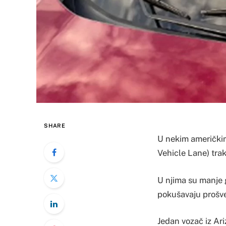
SHARE
U nekim američki
Vehicle Lane) trake
U njima su manje g
pokušavaju prošve
Jedan vozač iz Ari