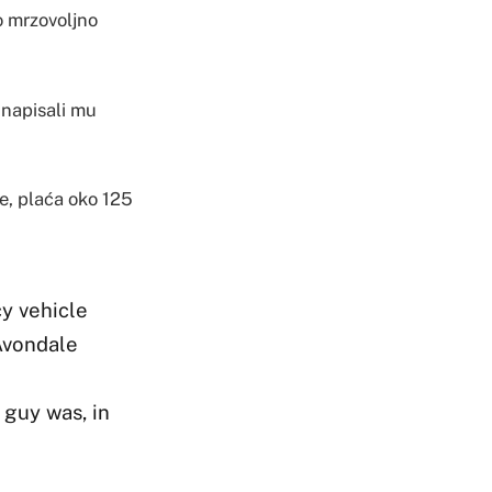
ao mrzovoljno
i napisali mu
e, plaća oko 125
y vehicle
Avondale
guy was, in