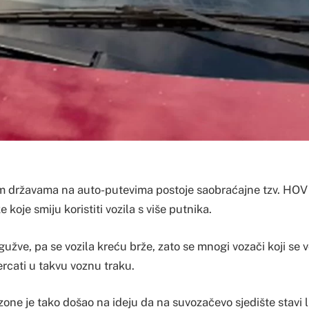
m državama na auto-putevima postoje saobraćajne tzv. HO
 koje smiju koristiti vozila s više putnika.
užve, pa se vozila kreću brže, zato se mnogi vozači koji se 
rcati u takvu voznu traku.
zone je tako došao na ideju da na suvozačevo sjedište stavi 