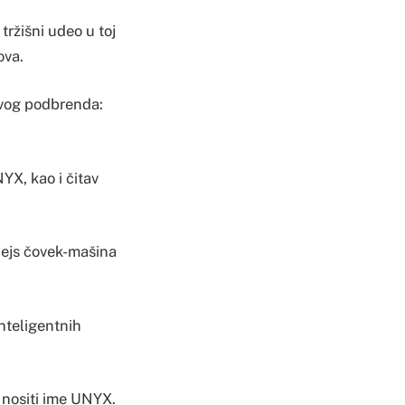
tržišni udeo u toj
ova.
ovog podbrenda:
YX, kao i čitav
fejs čovek-mašina
inteligentnih
 nositi ime UNYX.