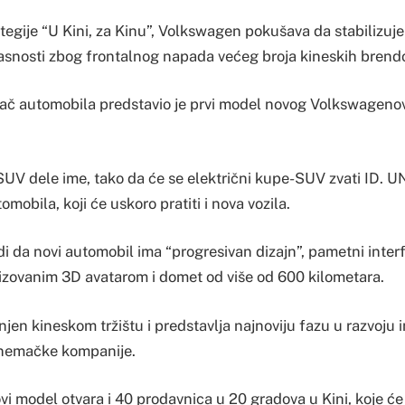
tegije “U Kini, za Kinu”, Volkswagen pokušava da stabilizuje 
opasnosti zbog frontalnog napada većeg broja kineskih brend
ač automobila predstavio je prvi model novog Volkswagen
SUV dele ime, tako da će se električni kupe-SUV zvati ID. UN
mobila, koji će uskoro pratiti i nova vozila.
 da novi automobil ima “progresivan dizajn”, pametni inter
izovanim 3D avatarom i domet od više od 600 kilometara.
en kineskom tržištu i predstavlja najnoviju fazu u razvoju 
 nemačke kompanije.
i model otvara i 40 prodavnica u 20 gradova u Kini, koje će