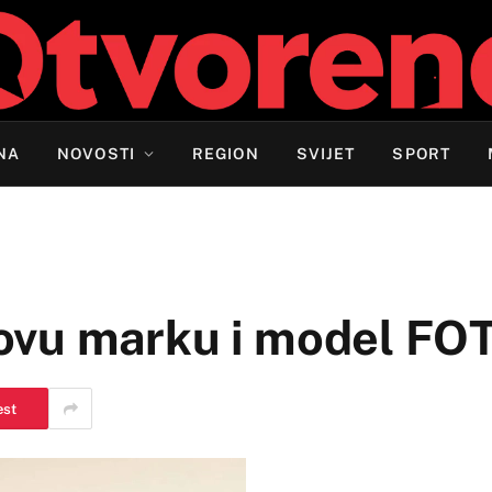
NA
NOVOSTI
REGION
SVIJET
SPORT
ovu marku i model FO
est