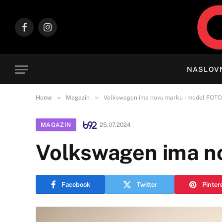
Facebook
Instagram
NASLOV
»
»
Home
Magazin
Volkswagen ima novu marku i model FOTO
MAGAZIN
25.07.2024
Volkswagen ima n
Facebook
Twitter
Pinter