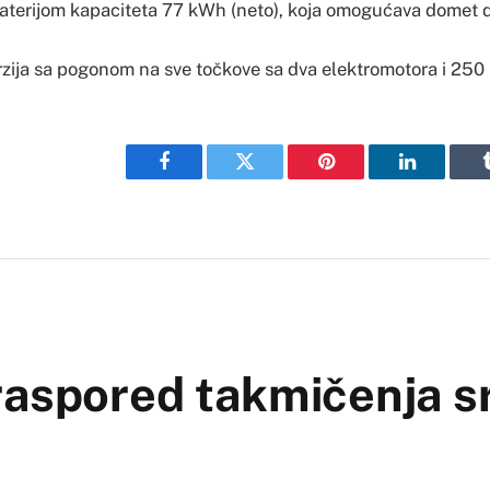
aterijom kapaciteta 77 kWh (neto), koja omogućava domet 
erzija sa pogonom na sve točkove sa dva elektromotora i 250
Facebook
Twitter
Pinterest
LinkedIn
raspored takmičenja s