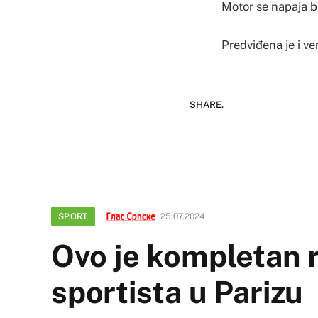
Motor se napaja b
Predviđena je i v
SHARE.
SPORT
25.07.2024
Ovo je kompletan 
sportista u Parizu