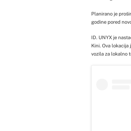
Planirano je proši
godine pored novo
ID. UNYX je nasta
Kini. Ova lokacija
vozila za lokalno t