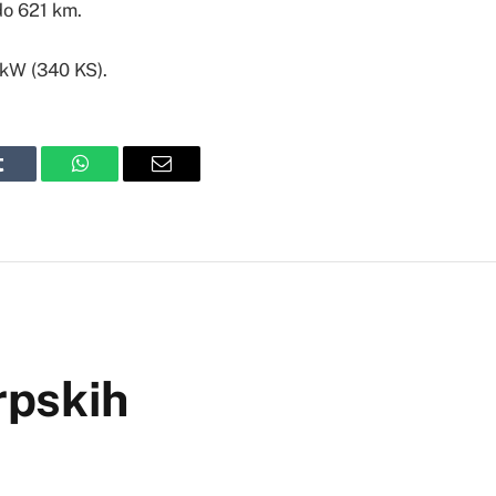
do 621 km.
 kW (340 KS).
Tumblr
WhatsApp
Email
rpskih