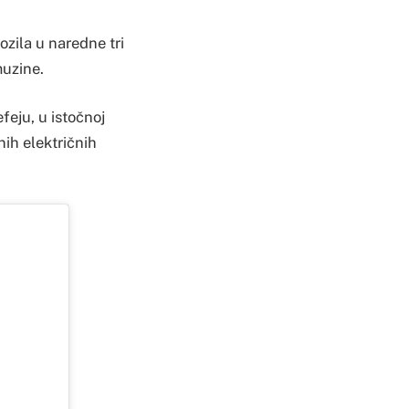
ozila u naredne tri
muzine.
eju, u istočnoj
nih električnih