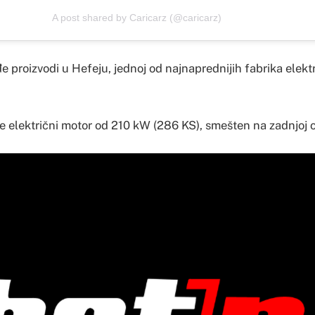
A post shared by Caricarz (@caricarz)
 proizvodi u Hefeju, jednoj od najnaprednijih fabrika elekt
 električni motor od 210 kW (286 KS), smešten na zadnjoj o