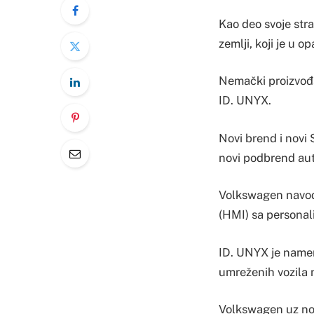
Kao deo svoje stra
zemlji, koji je u 
Nemački proizvođ
ID. UNYX.
Novi brend i novi 
novi podbrend auto
Volkswagen navodi
(HMI) sa personal
ID. UNYX je namenj
umreženih vozila
Volkswagen uz nov