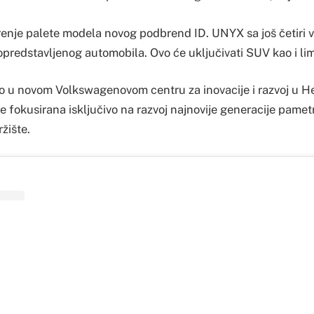
renje palete modela novog podbrend ID. UNYX sa još četiri v
predstavljenog automobila. Ovo će uključivati SUV kao i li
o u novom Volkswagenovom centru za inovacije i razvoj u Hef
 je fokusirana isključivo na razvoj najnovije generacije pamet
ržište.