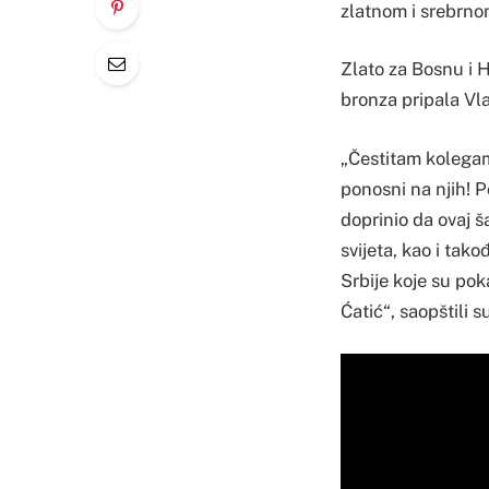
zlatnom i srebrno
Zlato za Bosnu i 
bronza pripala Vlat
„Čestitam kolegam
ponosni na njih! 
doprinio da ovaj š
svijeta, kao i tak
Srbije koje su po
Ćatić“, saopštili s