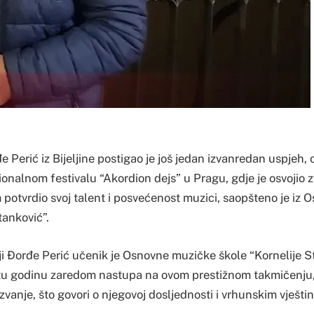
e Perić iz Bijeljine postigao je još jedan izvanredan uspjeh, 
nalnom festivalu “Akordion dejs” u Pragu, gdje je osvojio z
 potvrdio svoj talent i posvećenost muzici, saopšteno je iz
tanković”.
i Đorđe Perić učenik je Osnovne muzičke škole “Kornelije S
vrtu godinu zaredom nastupa na ovom prestižnom takmičenju, 
zvanje, što govori o njegovoj dosljednosti i vrhunskim vješti