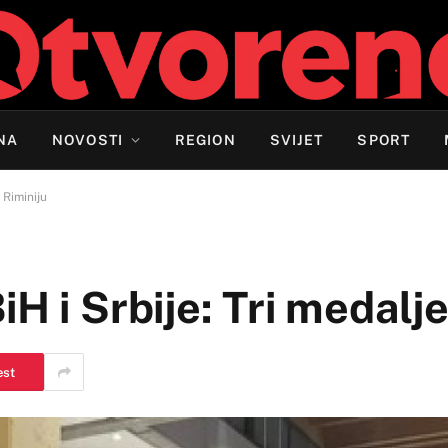
NA
NOVOSTI
REGION
SVIJET
SPORT
 Riminiju
H i Srbije: Tri medalje
est