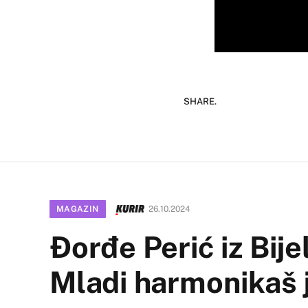
SHARE.
MAGAZIN
26.10.2024
Đorđe Perić iz Bije
Mladi harmonikaš j