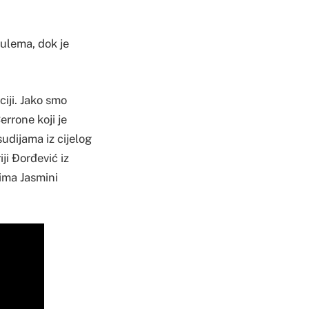
Sulema, dok je
iji. Jako smo
rrone koji je
udijama iz cijelog
ji Đorđević iz
tima Jasmini