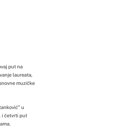
ovaj put na
vanje laureata,
 Osnovne muzičke
tanković” u
i četvrti put
nama.