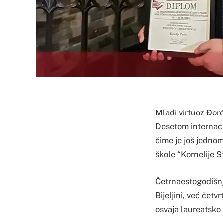
Mladi virtuoz Đorđ
Desetom internacio
čime je još jednom
škole “Kornelije S
Četrnaestogodišnj
Bijeljini, već čet
osvaja laureatsko 