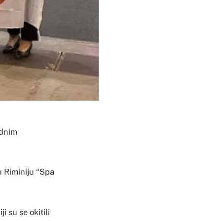
odnim
u Riminiju “Spa
i su se okitili