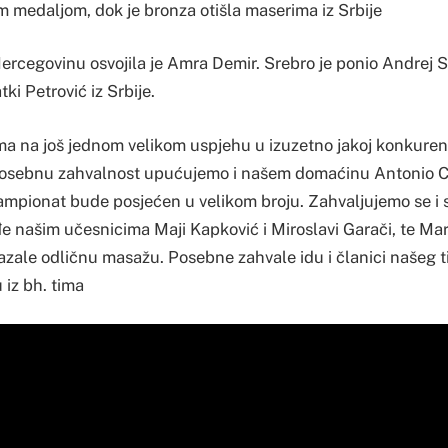
m medaljom, dok je bronza otišla maserima iz Srbije
Hercegovinu osvojila je Amra Demir. Srebro je ponio Andrej 
ki Petrović iz Srbije.
a na još jednom velikom uspjehu u izuzetno jakoj konkurenc
Posebnu zahvalnost upućujemo i našem domaćinu Antonio Ce
ampionat bude posjećen u velikom broju. Zahvaljujemo se i s
ođe našim učesnicima Maji Kapković i Miroslavi Garači, te Mari
kazale odličnu masažu. Posebne zahvale idu i članici našeg 
u iz bh. tima