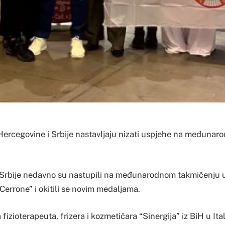
 Hercegovine i Srbije nastavljaju nizati uspjehe na međunar
i Srbije nedavno su nastupili na međunarodnom takmičenju 
errone” i okitili se novim medaljama.
izioterapeuta, frizera i kozmetičara “Sinergija” iz BiH u Italij