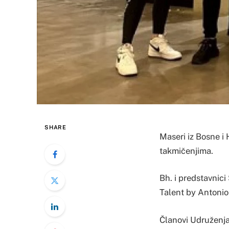
SHARE
Maseri iz Bosne i
takmičenjima.
Bh. i predstavnic
Talent by AntonioC
Članovi Udruženja f