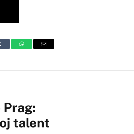
Tumblr
WhatsApp
Email
o Prag:
oj talent