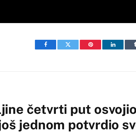
Facebook
Twitter
Pinterest
LinkedIn
ljine četvrti put osvoji
oš jednom potvrdio sv