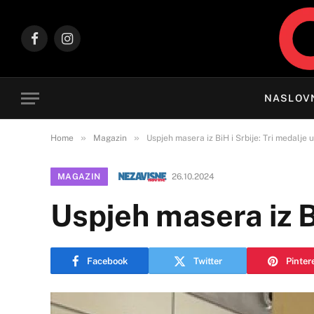
Facebook
Instagram
NASLOV
»
»
Home
Magazin
Uspjeh masera iz BiH i Srbije: Tri medalje u
MAGAZIN
26.10.2024
Uspjeh masera iz Bi
Facebook
Twitter
Pinter