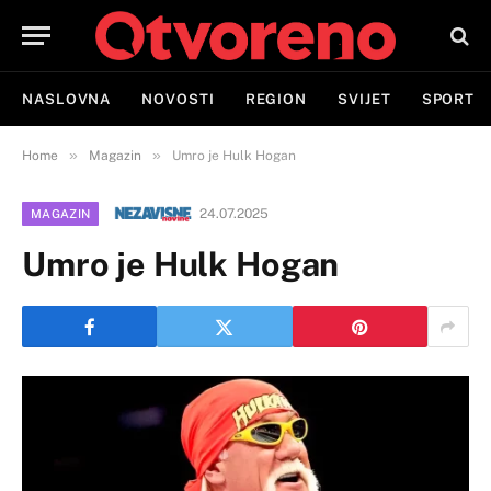
NASLOVNA
NOVOSTI
REGION
SVIJET
SPORT
»
»
Home
Magazin
Umro je Hulk Hogan
24.07.2025
MAGAZIN
Umro je Hulk Hogan