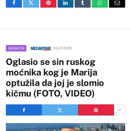
Facebook
Twitter
Pinterest
LinkedIn
Tumblr
WhatsApp
Email
24.07.2025
MAGAZIN
Oglasio se sin ruskog
moćnika kog je Marija
optužila da joj je slomio
kičmu (FOTO, VIDEO)