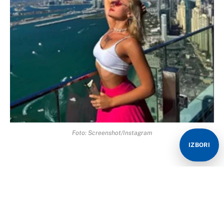
Foto: Screenshot/Instagram
IZBORI
Model Marija Kovalčuk, koju su u martu ove godine
pronašli na ivici smrti pored puta u Dubaiju, povratila je
svijest i dala veliki intervju u kojem je ispričala sve
čega je mogla da se prisjeti o noći poslije koje je