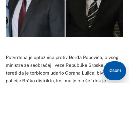
Potvrđena je optužnica protiv Đorđa Popovića, bivšeg
ministra za saobraćaj i veze Republike Srpske, koja ga
IZBORI
tereti da je torbicom udario Gorana Lujića, bivšeg šefa
policije Brčko distrikta, koji mu je bio šef dok je
Popović bio komandir u policiji.
Odnosi se to na incident koji se, kako je navedeno,
dogodio 24. marta 2022. godine oko 18.20 u Brčkom, u
otvorenoj bašti ugostiteljskog objekta u Ulici Vuka
Karadžića.