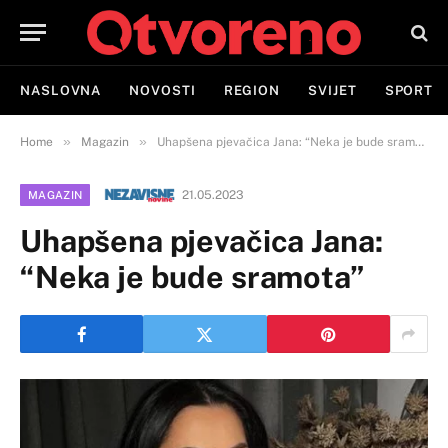
NASLOVNA
NOVOSTI
REGION
SVIJET
SPORT
»
»
Home
Magazin
Uhapšena pjevačica Jana: “Neka je bude sramota”
21.05.2023
MAGAZIN
Uhapšena pjevačica Jana:
“Neka je bude sramota”