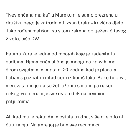
“Nevjenčana majka” u Maroku nije samo prezrena u
društvu nego je zatrudnjeti izvan braka – krivično djelo.
Tako rođeni mališani su silom zakona obilježeni čitavog
života, piše DW.
Fatima Zara je jedna od mnogih koje je zadesila ta
sudbina. Njena priča slična je mnogima kakvih ima
širom svijeta: nije imala ni 20 godina kad je planula
ljubav s poznatim mladićem iz komšiluka. Kako to biva,
vjerovala mu je da se želi oženiti s njom, pa nakon
nekog vremena nije sve ostalo tek na nevinim
poljupcima.
Ali kad mu je rekla da je ostala trudna, više nije htio ni
čuti za nju. Najgore joj je bilo sve reći majci.