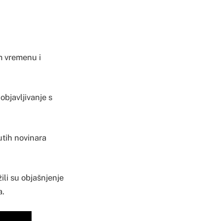
om vremenu i
objavljivanje s
utih novinara
ili su objašnjenje
a.