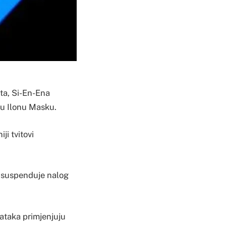
ta, Si-En-Ena
ku Ilonu Masku.
ji tvitovi
a suspenduje nalog
dataka primjenjuju