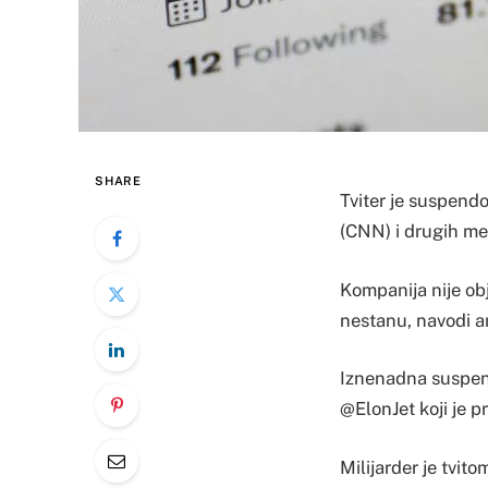
SHARE
Tviter je suspend
(CNN) i drugih me
Kompanija nije obja
nestanu, navodi a
Iznenadna suspenz
@ElonJet koji je p
Milijarder je tvit