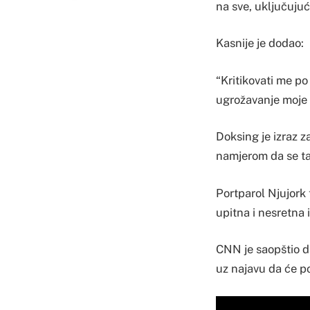
na sve, uključujući
Kasnije je dodao:
“Kritikovati me po
ugrožavanje moje 
Doksing je izraz z
namjerom da se ta
Portparol Njujork 
upitna i nesretna 
CNN je saopštio da
uz najavu da će p