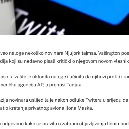
ovao naloge nekoliko novinara Njujork tajmsa, Vašington pos
dija koji su nedavno pisali kritički o njegovom novom vlasni
snila zašto je uklonila naloge i učinila da njihovi profili i rani
merička agencija AP, a prenosi Tanjug.
ija novinara uslijedila je nakon odluke Twitera u srijedu d
ratio kretanje privatnog aviona Ilona Maska.
om odgovorio kako se pravila o zabrani objavljivanja ličnih po