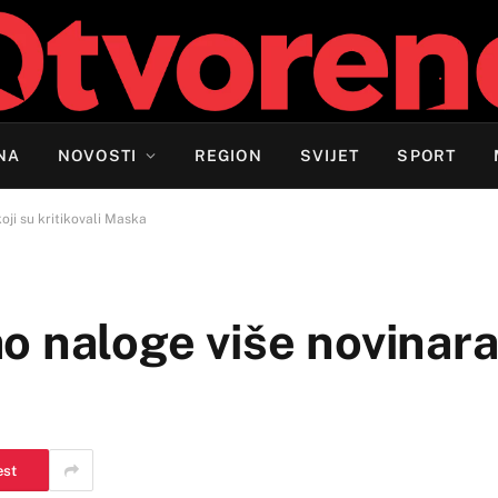
NA
NOVOSTI
REGION
SVIJET
SPORT
oji su kritikovali Maska
 naloge više novinara 
est