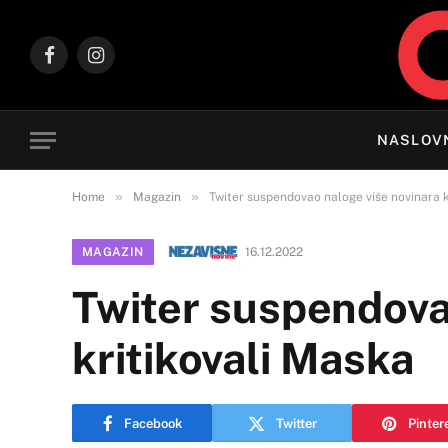
Facebook
Instagram
NASLOV
»
»
Home
Magazin
Twiter suspendovao naloge više novinara k
MAGAZIN
16.12.2022
Twiter suspendovao
kritikovali Maska
Facebook
Twitter
Pinter