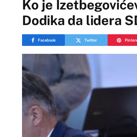
Ko je Izetbegovićev
Dodika da lidera S
Facebook
Twitter
Pinter