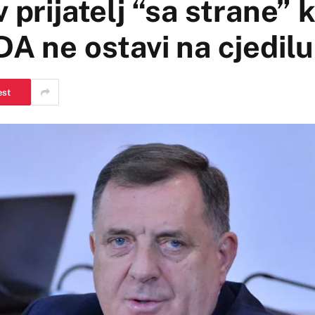
 prijatelj “sa strane” k
DA ne ostavi na cjedilu
est