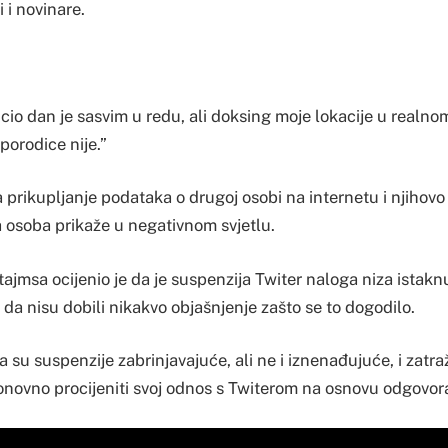
 i novinare.
 cio dan je sasvim u redu, ali doksing moje lokacije u realn
porodice nije.”
a prikupljanje podataka o drugoj osobi na internetu i njihovo 
 osoba prikaže u negativnom svjetlu.
tajmsa ocijenio je da je suspenzija Twiter naloga niza istakn
i da nisu dobili nikakvo objašnjenje zašto se to dogodilo.
 su suspenzije zabrinjavajuće, ali ne i iznenađujuće, i zatraž
onovno procijeniti svoj odnos s Twiterom na osnovu odgovor