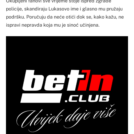
Okupljeni fanovi sve vrijeme stoje ispred zgrade
policije, skandiraju Lukasovo ime i glasno mu pružaju
podršku. Poručuju da neće otići dok se, kako kažu, ne
ispravi nepravda koja mu je sinoć učinjena.