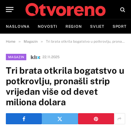
NASLOVNA
NOVOSTI
REGION
SVIJET
SPORT
»
»
Home
Magazin
Tri brata otkrila bogatstvo u potkrovlju, pronašli strip vrijedan više od devet miliona dolara
22.11.2025
MAGAZIN
Tri brata otkrila bogatstvo u
potkrovlju, pronašli strip
vrijedan više od devet
miliona dolara