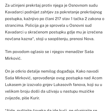
Za učinjeni prekršaj protiv njega je Osnovnom sudu
Kavadarci podnijet zahtjev za pokretanje prekršajnog
postupka, kažnjivo po člani 217 stav 1 tačka 2 zakona o
strancima. Policija ga je sprovela u Osnovni sud
Kavadarci u skraćenom postupku gdje mu je izrečena
novčana kazna“, stoji u saopštenju, prenosi Nova.
Tim povodom oglasio se i njegov menadžer Saša
Mirković.
On je otkrio detalje nemilog događaja. Kako navodi
Saša Mirković, sprovođenje ovog postupka nad Acom
Lukasem je izazvalo gnjev Lukasovih fanova, koji su u
velikom broju došli da uživaju u nastupu muzičke
zvijezde, piše Kurir.
“Ajde, puštajte čoveka da ide kući, ne glupirajte se.