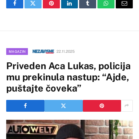
Facebook
Twitter
Pinterest
LinkedIn
Tumblr
WhatsApp
Email
22.11.2025
MAGAZIN
Priveden Aca Lukas, policija
mu prekinula nastup: “Ajde,
puštajte čoveka”