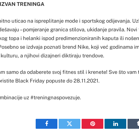
 IZVAN TRENINGA
 bitno uticao na ispreplitanje mode i sportskog odijevanja. Uzb
ešavaju – pomjeranje granica stilova, ukidanje pravila. Novi 
og topa i helanki ispod predimenzioniranih kaputa ili nošen
a. Posebno se izdvaja poznati brend Nike, koji već godinama im
ulturu, a njihovi dizajneri diktiraju trendove.
am samo da odaberete svoj fitnes stil i krenete! Sve što vam
oristite Black Friday popuste do 28.11.2021.
kombinacije uz #treningnaspovezuje.
Facebook
Twitter
Pinterest
LinkedIn