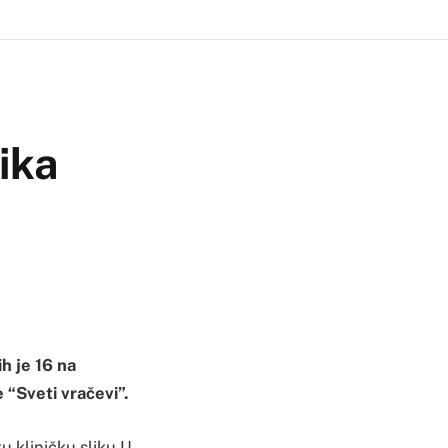
ika
h je 16 na
e “Sveti vračevi”.
u kliničku sliku.U