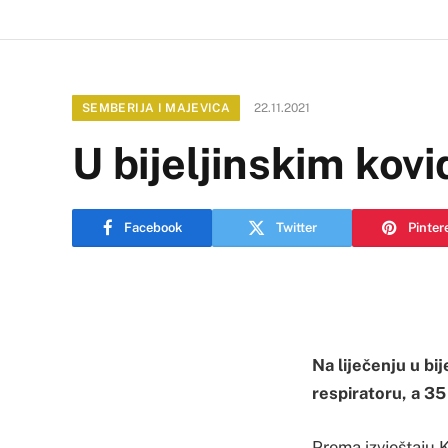
SEMBERIJA I MAJEVICA
22.11.2021
U bijeljinskim kov
Facebook
Twitter
Pinter
Na liječenju u bi
respiratoru, a 35 
Prema izvještaju K