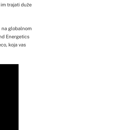
 im trajati duže
ja na globalnom
rend Energetics
eco, koja vas