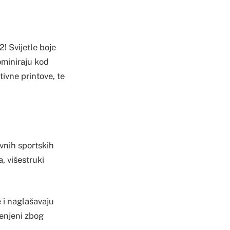
2! Svijetle boje
ominiraju kod
ivne printove, te
vnih sportskih
, višestruki
 i naglašavaju
jenjeni zbog