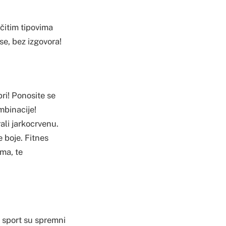
ičitim tipovima
se, bez izgovora!
bri! Ponosite se
mbinacije!
ali jarkocrvenu.
e boje. Fitnes
ma, te
u sport su spremni