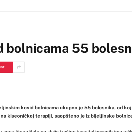
id bolnicama 55 bolesn
est
jeljinskim kovid bolnicama ukupno je 55 bolesnika, od koji
na kiseoničkoj terapiji, saopšteno je iz bijeljinske bolnic
riznog štaba Bolnice, dvije trećine hospitalizovanih ima tešk