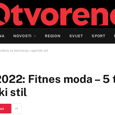
NA
NOVOSTI
REGION
SVIJET
SPORT
dova za motivaciju i sportski stil
2022: Fitnes moda – 5 
i stil
est