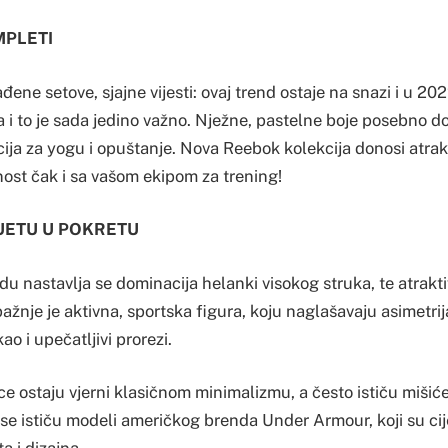
MPLETI
đene setove, sjajne vijesti: ovaj trend ostaje na snazi i u 202
a i to je sada jedino važno. Nježne, pastelne boje posebno d
ja za yogu i opuštanje. Nova Reebok kolekcija donosi atrakt
ost čak i sa vašom ekipom za trening!
LUETU U POKRETU
u nastavlja se dominacija helanki visokog struka, te atrakti
ažnje je aktivna, sportska figura, koju naglašavaju asimetrija
kao i upečatljivi prorezi.
e ostaju vjerni klasičnom minimalizmu, a često ističu mišiće
se ističu modeli američkog brenda Under Armour, koji su ci