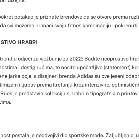
a i dizajna.
pokret potakao je priznate brendove da se otvore prema razl
da svi možemo pronaći svoju fitnes kombinaciju i pokrenuti 
STIVO HRABRI
i trend u odjeći za vježbanje za 2022: Budite neoprostivo hra
nostima i dostignućima, te nosite upečatljive (statement) ko
ne jarke boje, a dizajneri brenda Adidas su ove jeseni odabr
ptimizam i ljubav prema kretanju kroz intenzivne, optimističn
Rues je predstavio kolekciju s hrabrim tipografskim printovi
vima.
nost postala je neodvojivi dio sportske mode. Zaljubljenici 