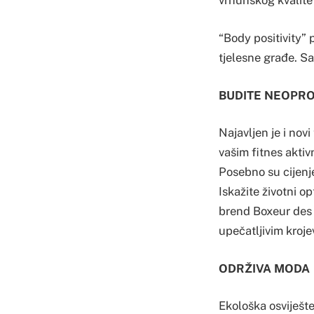
vrhunskog kvalitet
“Body positivity” 
tjelesne građe. Sa
BUDITE NEOPRO
Najavljen je i nov
vašim fitnes aktiv
Posebno su cijenje
Iskažite životni o
brend Boxeur des 
upečatljivim kroje
ODRŽIVA MODA
Ekološka osviješte