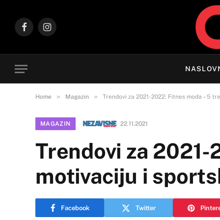
Facebook
Instagram
NASLOV
»
»
Home
Magazin
Trendovi za 2021-2022: Fitnes moda – 5 tren
MAGAZIN
22.11.2021
Trendovi za 2021-
motivaciju i sportsk
Facebook
Twitter
Pinter