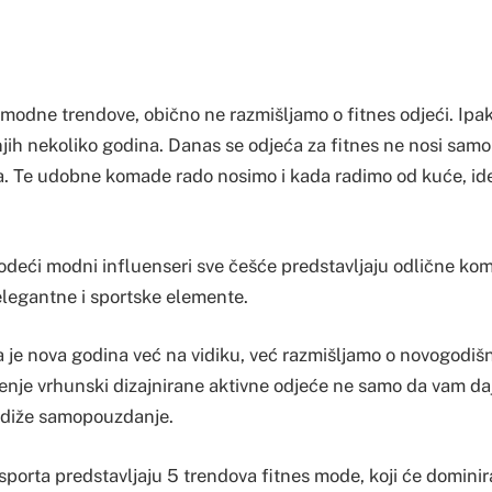
odne trendove, obično ne razmišljamo o fitnes odjeći. Ipak,
njih nekoliko godina. Danas se odjeća za fitnes ne nosi samo
. Te udobne komade rado nosimo i kada radimo od kuće, idem
vodeći modni influenseri sve češće predstavljaju odlične ko
 elegantne i sportske elemente.
 je nova godina već na vidiku, već razmišljamo o novogodišn
enje vrhunski dizajnirane aktivne odjeće ne samo da vam daj
podiže samopouzdanje.
rsporta predstavljaju 5 trendova fitnes mode, koji će dominir