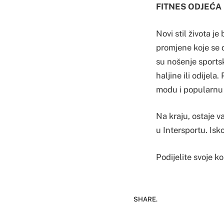
FITNES ODJEĆA
Novi stil života je
promjene koje se d
su nošenje sportsk
haljine ili odijel
modu i popularnu k
Na kraju, ostaje v
u Intersportu. Isk
Podijelite svoje 
SHARE.