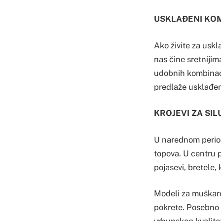
USKLAĐENI KO
Ako živite za uskla
nas čine sretnijim
udobnih kombinaci
predlaže usklađen
KROJEVI ZA SI
U narednom period
topova. U centru p
pojasevi, bretele, 
Modeli za muškarc
pokrete. Posebno 