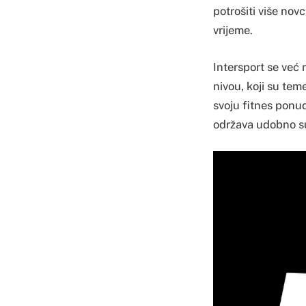
potrošiti više novc
vrijeme.
Intersport se već 
nivou, koji su teme
svoju fitnes ponud
održava udobno su