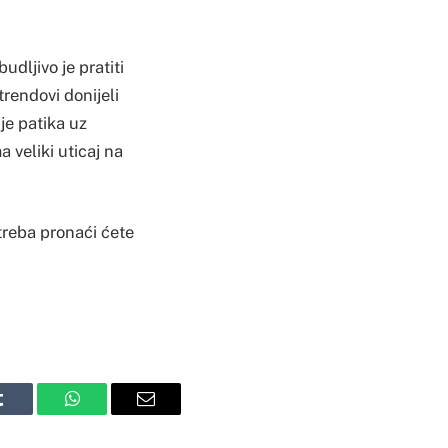
udljivo je pratiti
trendovi donijeli
je patika uz
a veliki uticaj na
 treba pronaći ćete
Tumblr
WhatsApp
Email