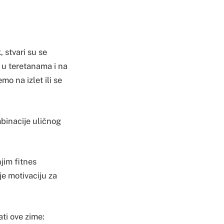
 stvari su se
 u teretanama i na
o na izlet ili se
mbinacije uličnog
jim fitnes
e motivaciju za
ati ove zime: