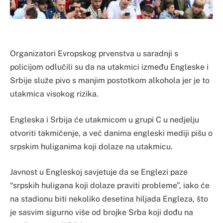
Organizatori Evropskog prvenstva u saradnji s
policijom odlučili su da na utakmici između Engleske i
Srbije služe pivo s manjim postotkom alkohola jer je to
utakmica visokog rizika.
Engleska i Srbija će utakmicom u grupi C u nedjelju
otvoriti takmičenje, a već danima engleski mediji pišu o
srpskim huliganima koji dolaze na utakmicu.
Javnost u Engleskoj savjetuje da se Englezi paze
“srpskih huligana koji dolaze praviti probleme”, iako će
na stadionu biti nekoliko desetina hiljada Engleza, što
je sasvim sigurno više od brojke Srba koji dođu na