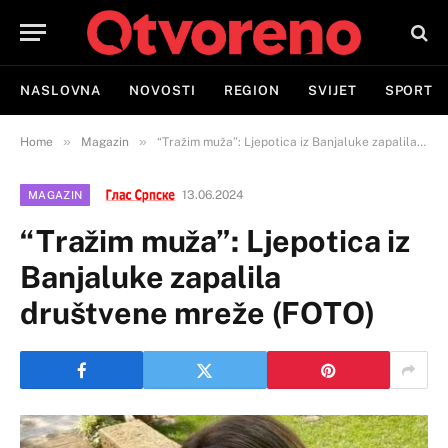
NASLOVNA
NOVOSTI
REGION
SVIJET
SPORT
»
»
Home
Magazin
“Tražim muža”: Ljepotica iz Banjaluke zapalila društvene mreže (FOTO)
13.06.2024
MAGAZIN
“Tražim muža”: Ljepotica iz
Banjaluke zapalila
društvene mreže (FOTO)