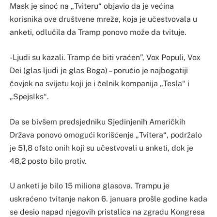
Mask je sinoć na „Tviteru“ objavio da je većina
korisnika ove društvene mreže, koja je učestvovala u
anketi, odlučila da Tramp ponovo može da tvituje.
-Ljudi su kazali. Tramp će biti vraćen”, Vox Populi, Vox
Dei (glas ljudi je glas Boga) – poručio je najbogatiji
čovjek na svijetu koji je i čelnik kompanija „Tesla“ i
„SpejsIks“.
Da se bivšem predsjedniku Sjedinjenih Američkih
Država ponovo omogući korišćenje „Tvitera“, podržalo
je 51,8 ofsto onih koji su učestvovali u anketi, dok je
48,2 posto bilo protiv.
U anketi je bilo 15 miliona glasova. Trampu je
uskraćeno tvitanje nakon 6. januara prošle godine kada
se desio napad njegovih pristalica na zgradu Kongresa