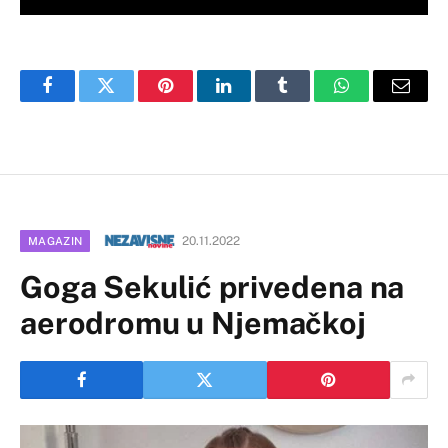
Facebook
Twitter
Pinterest
LinkedIn
Tumblr
WhatsApp
Email
20.11.2022
MAGAZIN
Goga Sekulić privedena na
aerodromu u Njemačkoj