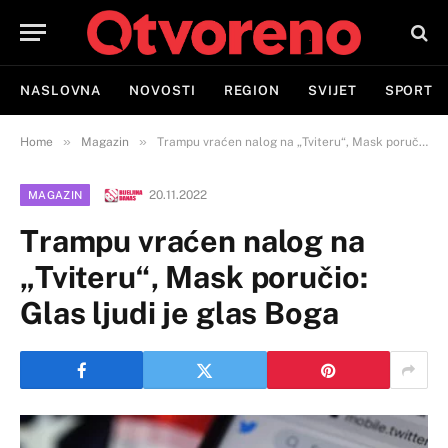
NASLOVNA
NOVOSTI
REGION
SVIJET
SPORT
»
»
Home
Magazin
Trampu vraćen nalog na „Tviteru“, Mask poručio: Glas ljudi je glas Boga
20.11.2022
MAGAZIN
Trampu vraćen nalog na
„Tviteru“, Mask poručio:
Glas ljudi je glas Boga