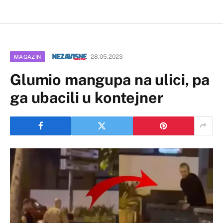
28.05.2023
MAGAZIN
Glumio mangupa na ulici, pa
ga ubacili u kontejner