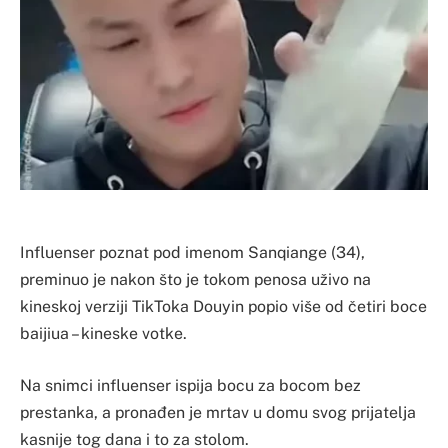
Influenser poznat pod imenom Sanqiange (34),
preminuo je nakon što je tokom penosa uživo na
kineskoj verziji TikToka Douyin popio više od četiri boce
baijiua – kineske votke.
Na snimci influenser ispija bocu za bocom bez
prestanka, a pronađen je mrtav u domu svog prijatelja
kasnije tog dana i to za stolom.