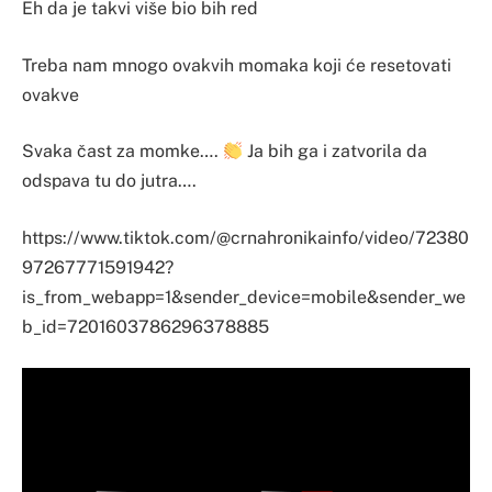
Eh da je takvi više bio bih red
Treba nam mnogo ovakvih momaka koji će resetovati
ovakve
Svaka čast za momke….
Ja bih ga i zatvorila da
odspava tu do jutra….
https://www.tiktok.com/@crnahronikainfo/video/72380
97267771591942?
is_from_webapp=1&sender_device=mobile&sender_we
b_id=7201603786296378885