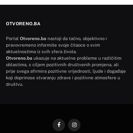
OTVORENO.BA
Portal
Otvoreno.ba
nastoji da tačno, objektivno i
pravovremeno informiše svoje čitaoce o svim
aktuelnostima iz svih sfera života.
Otvoreno.ba
ukazuje na aktuelne probleme u različitim
oblastima, s ciljem pozitivnih društvenih promjena, ali
prije svega afirmira pozitivne vrijednosti, ljude i događaje
koji doprinose stvaranju zdrave i pozitivne atmosfere u
društvu.
Facebook
Instagram