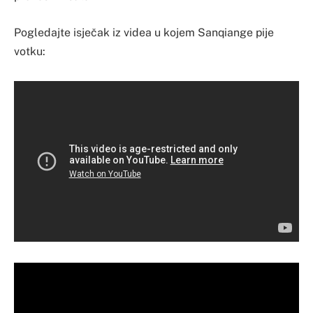
Pogledajte isječak iz videa u kojem Sanqiange pije
votku: