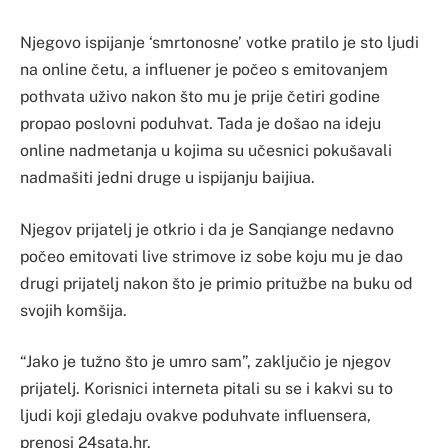
Njegovo ispijanje ‘smrtonosne’ votke pratilo je sto ljudi
na online četu, a influener je počeo s emitovanjem
pothvata uživo nakon što mu je prije četiri godine
propao poslovni poduhvat. Tada je došao na ideju
online nadmetanja u kojima su učesnici pokušavali
nadmašiti jedni druge u ispijanju baijiua.
Njegov prijatelj je otkrio i da je Sanqiange nedavno
počeo emitovati live strimove iz sobe koju mu je dao
drugi prijatelj nakon što je primio pritužbe na buku od
svojih komšija.
“Jako je tužno što je umro sam”, zaključio je njegov
prijatelj. Korisnici interneta pitali su se i kakvi su to
ljudi koji gledaju ovakve poduhvate influensera,
prenosi 24sata.hr.