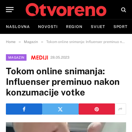
NASLOVNA
NOVOSTI
REGION
SVIJET
SPORT
»
»
Home
Magazin
Tokom online snimanja: Influenser preminuo nakon konzumacije votke
28.05.2023
MAGAZIN
Tokom online snimanja:
Influenser preminuo nakon
konzumacije votke