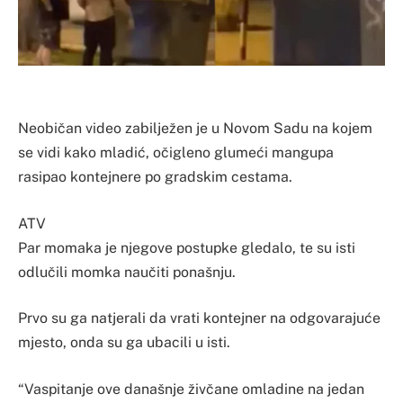
Neobičan video zabilježen je u Novom Sadu na kojem
se vidi kako mladić, očigleno glumeći mangupa
rasipao kontejnere po gradskim cestama.
ATV
Par momaka je njegove postupke gledalo, te su isti
odlučili momka naučiti ponašnju.
Prvo su ga natjerali da vrati kontejner na odgovarajuće
mjesto, onda su ga ubacili u isti.
“Vaspitanje ove današnje živčane omladine na jedan