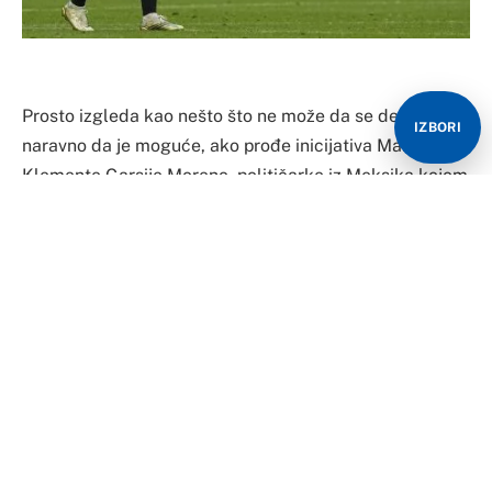
Prosto izgleda kao nešto što ne može da se desi, ali
IZBORI
naravno da je moguće, ako prođe inicijativa Marije
Klemente Garsije Moreno, političarke iz Meksika kojom
zahtjeva da se Lionelu Mesiju zabrani ulazak u državu
Meksiko.
Na inicijativu se dotična odlučila jer je Mesi nedavno
nagazio dres Meksika u svlačionici dok su on i saigrači
slavili važnu pobjedu.
Ovaj video iz svlačionice podigao je veliku buru u
latinoameričkim medijima.