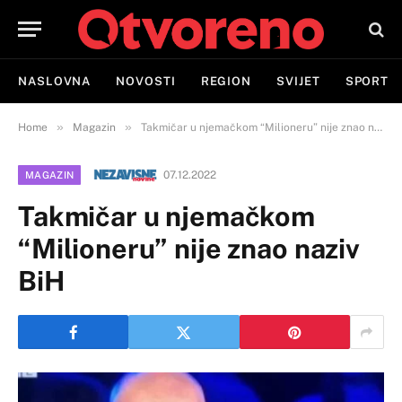
NASLOVNA
NOVOSTI
REGION
SVIJET
SPORT
»
»
Home
Magazin
Takmičar u njemačkom “Milioneru” nije znao naziv BiH
07.12.2022
MAGAZIN
Takmičar u njemačkom
“Milioneru” nije znao naziv
BiH