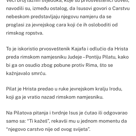
Veći broj lažnih svjedoka, koje su prvosveštenici doveli,
navodili su, između ostalog, da Isusovi govori o Carstvu
nebeskom predstavljaju njegovu namjeru da se
proglasi za jevrejskog cara koji će ih osloboditi od
rimskog ropstva.
To je iskoristio prvosveštenik Kajafa i odlučio da Hrista
preda rimskom namjesniku Judeje – Pontiju Pilatu, kako
bi ga on osudio zbog pobune protiv Rima, što se
kažnjavalo smrću.
Pilat je Hrista predao u ruke jevrejskom kralju Irodu,
koji ga je vratio nazad rimskom namjesniku.
Na Pilatova pitanja i tvrdnje Isus je ćutao ili odgovarao
samo sa: “Ti kažeš”, rekavši mu u jednom momentu da
“njegovo carstvo nije od ovog svijeta”.