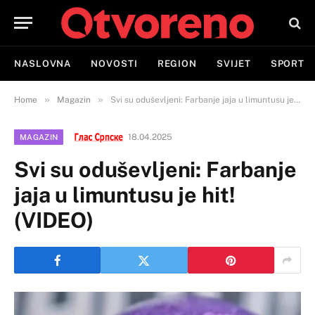
NASLOVNA
NOVOSTI
REGION
SVIJET
SPORT
»
»
Home
Magazin
Svi su oduševljeni: Farbanje jaja u limuntusu je hit! (VIDEO)
18.04.2025
MAGAZIN
Svi su oduševljeni: Farbanje
jaja u limuntusu je hit!
(VIDEO)