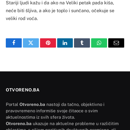
Stariji ljudi kažu i da ako na Veliki petak pada kiša,
neće biti šljiva, a ako je toplo i sunčano, očekuje se
veliki rod voća.
Facebook
Twitter
Pinterest
LinkedIn
Tumblr
WhatsApp
Email
OTVORENO.BA
Portal
Otvoreno.ba
nastoji da tačno, objektivno i
pravovremeno informiše svoje čitaoce o svim
aktuelnostima iz svih sfera života.
Otvoreno.ba
ukazuje na aktuelne probleme u različitim
oblastima, s ciljem pozitivnih društvenih promjena, ali