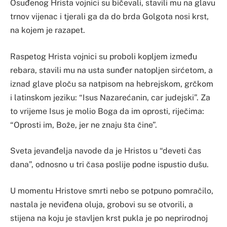
Osuđenog Hrista vojnici su bičevali, stavili mu na glavu
trnov vijenac i tjerali ga da do brda Golgota nosi krst,
na kojem je razapet.
Raspetog Hrista vojnici su proboli kopljem između
rebara, stavili mu na usta sunđer natopljen sirćetom, a
iznad glave ploču sa natpisom na hebrejskom, grčkom
i latinskom jeziku: “Isus Nazarećanin, car judejski”. Za
to vrijeme Isus je molio Boga da im oprosti, riječima:
“Oprosti im, Bože, jer ne znaju šta čine”.
Sveta jevanđelja navode da je Hristos u “deveti čas
dana”, odnosno u tri časa poslije podne ispustio dušu.
U momentu Hristove smrti nebo se potpuno pomračilo,
nastala je neviđena oluja, grobovi su se otvorili, a
stijena na koju je stavljen krst pukla je po neprirodnoj