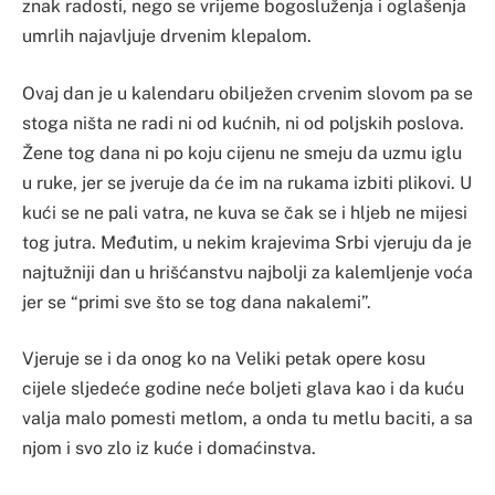
znak radosti, nego se vrijeme bogosluženja i oglašenja
umrlih najavljuje drvenim klepalom.
Ovaj dan je u kalendaru obilježen crvenim slovom pa se
stoga ništa ne radi ni od kućnih, ni od poljskih poslova.
Žene tog dana ni po koju cijenu ne smeju da uzmu iglu
u ruke, jer se jveruje da će im na rukama izbiti plikovi. U
kući se ne pali vatra, ne kuva se čak se i hljeb ne mijesi
tog jutra. Međutim, u nekim krajevima Srbi vjeruju da je
najtužniji dan u hrišćanstvu najbolji za kalemljenje voća
jer se “primi sve što se tog dana nakalemi”.
Vjeruje se i da onog ko na Veliki petak opere kosu
cijele sljedeće godine neće boljeti glava kao i da kuću
valja malo pomesti metlom, a onda tu metlu baciti, a sa
njom i svo zlo iz kuće i domaćinstva.