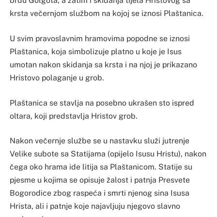
brdu Golgota, a zatim i skidanja tijela Hristovog sa
krsta večernjom službom na kojoj se iznosi Plaštanica.
U svim pravoslavnim hramovima popodne se iznosi
Plaštanica, koja simbolizuje platno u koje je Isus
umotan nakon skidanja sa krsta i na njoj je prikazano
Hristovo polaganje u grob.
Plaštanica se stavlja na posebno ukrašen sto ispred
oltara, koji predstavlja Hristov grob.
Nakon večernje službe se u nastavku služi jutrenje
Velike subote sa Statijama (opijelo Isusu Hristu), nakon
čega oko hrama ide litija sa Plaštanicom. Statije su
pjesme u kojima se opisuje žalost i patnja Presvete
Bogorodice zbog raspeća i smrti njenog sina Isusa
Hrista, ali i patnje koje najavljuju njegovo slavno