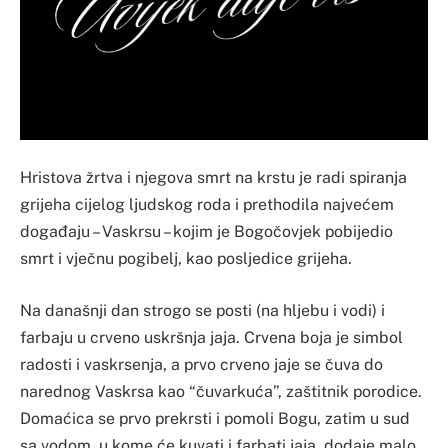
Hristova žrtva i njegova smrt na krstu je radi spiranja
grijeha cijelog ljudskog roda i prethodila najvećem
događaju – Vaskrsu – kojim je Bogočovjek pobijedio
smrt i vječnu pogibelj, kao posljedice grijeha.
Na današnji dan strogo se posti (na hljebu i vodi) i
farbaju u crveno uskršnja jaja. Crvena boja je simbol
radosti i vaskrsenja, a prvo crveno jaje se čuva do
narednog Vaskrsa kao “čuvarkuća”, zaštitnik porodice.
Domaćica se prvo prekrsti i pomoli Bogu, zatim u sud
sa vodom, u kome će kuvati i farbati jaja, dodaje malo