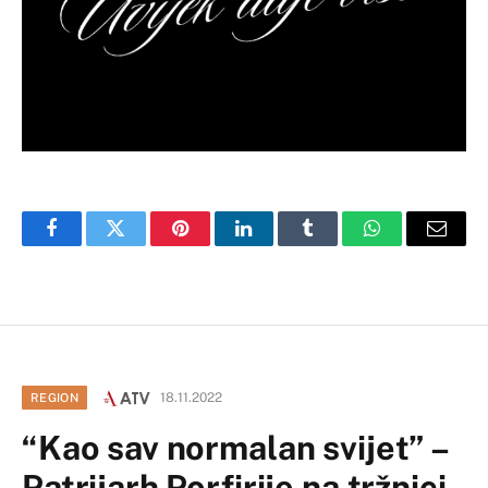
Facebook
Twitter
Pinterest
LinkedIn
Tumblr
WhatsApp
Email
18.11.2022
REGION
“Kao sav normalan svijet” –
Patrijarh Porfirije na tržnici