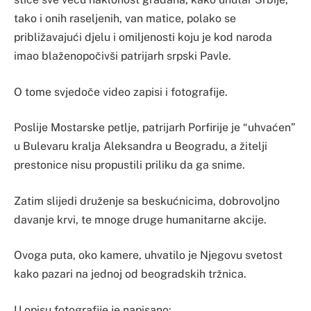
tako i onih raseljenih, van matice, polako se
približavajući djelu i omiljenosti koju je kod naroda
imao blaženopočivši patrijarh srpski Pavle.
O tome svjedoče video zapisi i fotografije.
Poslije Mostarske petlje, patrijarh Porfirije je “uhvaćen”
u Bulevaru kralja Aleksandra u Beogradu, a žitelji
prestonice nisu propustili priliku da ga snime.
Zatim slijedi druženje sa beskućnicima, dobrovoljno
davanje krvi, te mnoge druge humanitarne akcije.
Ovoga puta, oko kamere, uhvatilo je Njegovu svetost
kako pazari na jednoj od beogradskih tržnica.
U opisu fotografije je napisano: