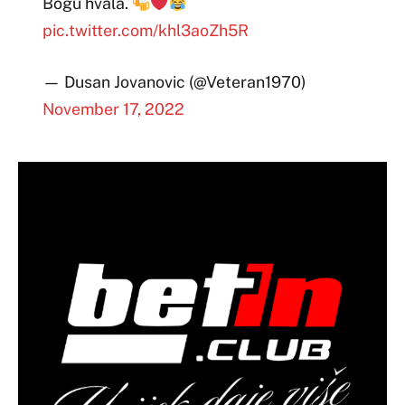
Bogu hvala.
pic.twitter.com/khl3aoZh5R
— Dusan Jovanovic (@Veteran1970)
November 17, 2022