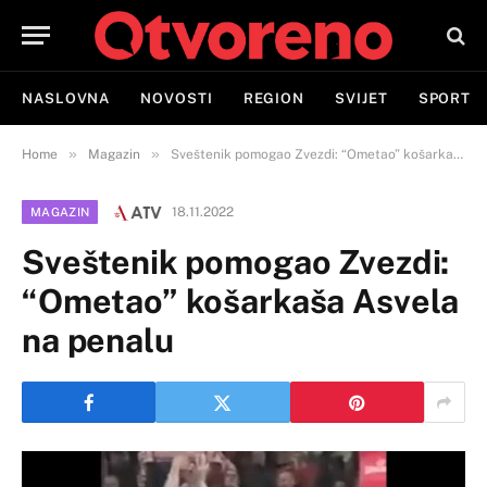
NASLOVNA
NOVOSTI
REGION
SVIJET
SPORT
»
»
Home
Magazin
Sveštenik pomogao Zvezdi: “Ometao” košarkaša Asvela na penalu
18.11.2022
MAGAZIN
Sveštenik pomogao Zvezdi:
“Ometao” košarkaša Asvela
na penalu