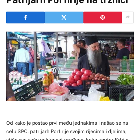
Od kako je postao prvi među jednakima i našao se na
čelu SPC, patrijarh Porfirije svojim riječima i djelima,
stiče sve veću naklonost građana, kako unutar Srbije,