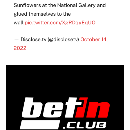
Sunflowers at the National Gallery and
glued themselves to the
wall.
pic.twitter.com/XgRDqyEqUO
— Disclose.tv (@disclosetv)
October 14,
2022