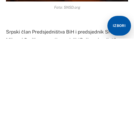
Foto: SNSD.org
IZBORI
Srpski član Predsjedništva BiH i predsjednik SNSD-a
Milorad Dodik govoreći u emisiji “Balkanska riječ”
rekao je da je Republika Srpska stabilna bez obzira na
sve što se pokušava uraditi na njenoj destabilizaciji i
saplitanju volje naroda.
“Srpska će se i dalje graditi i razvijati bez obzira na
uslovljavanja iz EU i blokade finansiranja započetih
projekata. Srpska ima svoje ekonomske i političke
partnere. Čak deset zemalja svijeta trenutno bi priznalo
i nezavisnu i samostalnu Srpsku”, rekao je Milorad
Dodik.