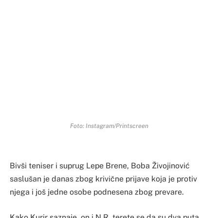
Foto: Instagram/Printscreen
Bivši teniser i suprug Lepe Brene, Boba Živojinović
saslušan je danas zbog krivične prijave koja je protiv
njega i još jedne osobe podnesena zbog prevare.
Kako Kurir saznaje, on i N.R. terete se da su dva puta