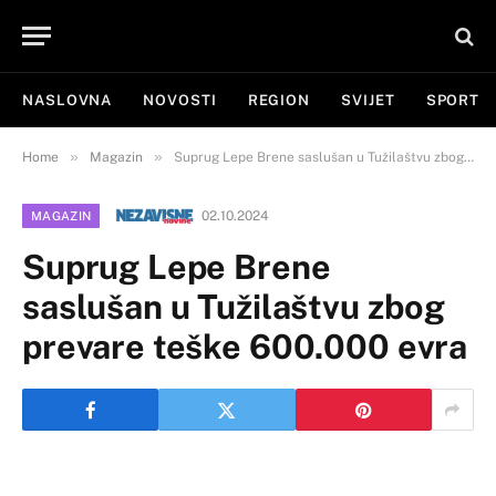
NASLOVNA
NOVOSTI
REGION
SVIJET
SPORT
»
»
Home
Magazin
Suprug Lepe Brene saslušan u Tužilaštvu zbog prevare teške 600.000 evra
02.10.2024
MAGAZIN
Suprug Lepe Brene
saslušan u Tužilaštvu zbog
prevare teške 600.000 evra