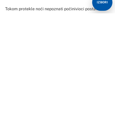
IZBORI
Tokom protekle noći nepoznati počinivioci postavili su
plinsku bombu u dva bankomata u sklopu trgovačkog
objekta poduzeća Best na adresi Trg Federacije u
Novom Travniku (zgrada “federalka”).
U jakoj eksploziji, koja je probudila stanovnike Novog
Travnika, pričinjena je velika materijalna šteta na ulazu
u trgovački objekat.
Istražioci PU Travnik i službenici PS Novi Travnik
trenutno sprovode uviđaj nakon kojeg bi trebalo da
bude poznato više informacija.
Slična krivična djela bila su prilično česta prije
nekoliko godina na području Srednjobosanskog
kantona, ali nakon što je policija uhapsila najprije