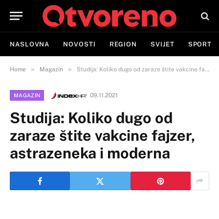
NASLOVNA
NOVOSTI
REGION
SVIJET
SPORT
»
»
Home
Magazin
Studija: Koliko dugo od zaraze štite vakcine fajzer, astrazeneka i moderna
09.11.2021
MAGAZIN
Studija: Koliko dugo od
zaraze štite vakcine fajzer,
astrazeneka i moderna