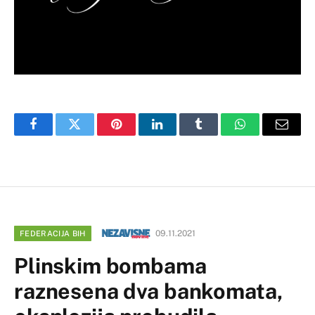
Facebook
Twitter
Pinterest
LinkedIn
Tumblr
WhatsApp
Email
09.11.2021
FEDERACIJA BIH
Plinskim bombama
raznesena dva bankomata,