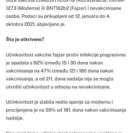
doze vakcina ChAdOx1 nCoV-19 (Astrazeneca), mRNA-
1273 (Moderna) ili BNT162b2 (Fajzer) i nevakcinisane
osobe. Podaci su prikupljeni od 12. januara do 4.
oktobra 2021, objavljeno je.
Šta je otkriveno?
Učinkovitost vakcine fajzer protiv infekcije progresivno
je opadala s 92% između 15 i 30 dana nakon
vakcinisanja na 47% između 121 i 180 dana nakon
vakcinisanja, a od 211. dana nadalje nije se mogla
utvrditi učinkovitost u odnosu na nevakcinisane.
Učinkovitost je slabila nešto sporije za modernu i
procijenjena je na 59% od 181. dana nakon vakcinisanja
nadalje.