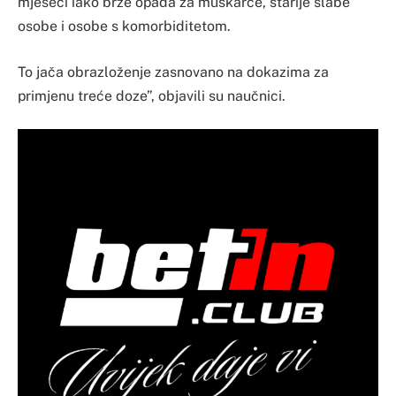
mjeseci iako brže opada za muškarce, starije slabe
osobe i osobe s komorbiditetom.
To jača obrazloženje zasnovano na dokazima za
primjenu treće doze”, objavili su naučnici.