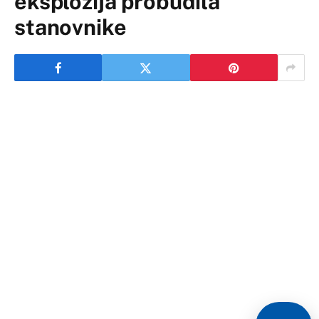
eksplozija probudila
stanovnike