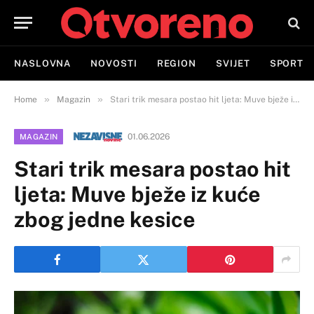
NASLOVNA
NOVOSTI
REGION
SVIJET
SPORT
»
»
Home
Magazin
Stari trik mesara postao hit ljeta: Muve bježe iz kuće zbog jedne kesice
01.06.2026
MAGAZIN
Stari trik mesara postao hit
ljeta: Muve bježe iz kuće
zbog jedne kesice