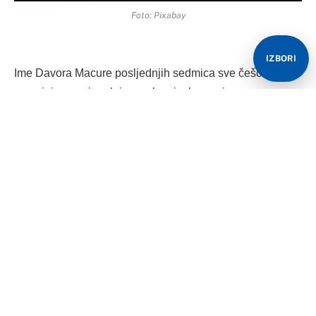
Foto: Pixabay
IZBORI
Ime Davora Macure posljednjih sedmica sve češće se
spominje u regionalnim poslovnim krugovima.
Razlog nije samo njegova uloga u borbi za preuzimanje
Addiko Bank nego i činjenica da je nedavno realizovao
jednu od najvećih trgovinskih akvizicija u Srbiji.
Alta Retail
Naime, kompanija Alta Retail, koja posluje u okviru
njegove Alta Group, preuzima kompaniju Idea marketi i
još četiri firme iz sastava Fortenova grupe u Srbiji. Time
pod kontrolu Macurinog poslovnog sistema prelaze
trgovinski lanci Idea, Roda i Mercator u Srbiji. Prema
dostupnim podacima, riječ je o mreži od oko 300 Idea