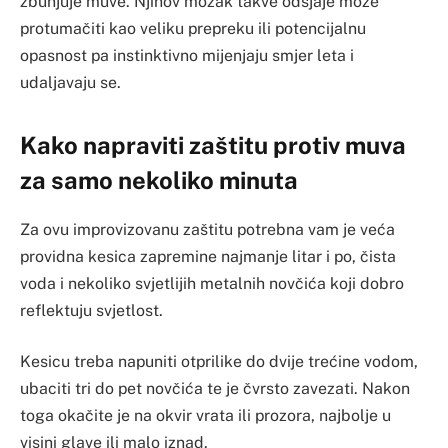
zbunjuje muve. Njihov mozak takve odsjaje može
protumačiti kao veliku prepreku ili potencijalnu
opasnost pa instinktivno mijenjaju smjer leta i
udaljavaju se.
Kako napraviti zaštitu protiv muva
za samo nekoliko minuta
Za ovu improvizovanu zaštitu potrebna vam je veća
providna kesica zapremine najmanje litar i po, čista
voda i nekoliko svjetlijih metalnih novčića koji dobro
reflektuju svjetlost.
Kesicu treba napuniti otprilike do dvije trećine vodom,
ubaciti tri do pet novčića te je čvrsto zavezati. Nakon
toga okačite je na okvir vrata ili prozora, najbolje u
visini glave ili malo iznad.