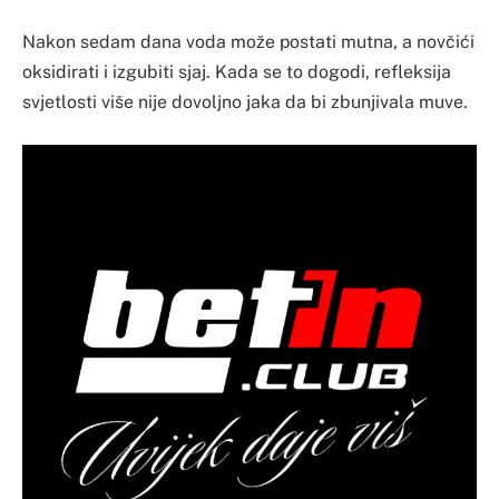
Nakon sedam dana voda može postati mutna, a novčići
oksidirati i izgubiti sjaj. Kada se to dogodi, refleksija
svjetlosti više nije dovoljno jaka da bi zbunjivala muve.