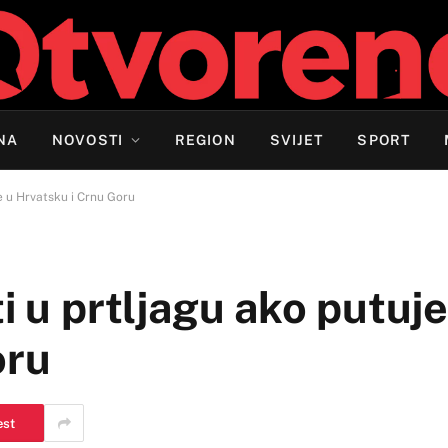
NA
NOVOSTI
REGION
SVIJET
SPORT
te u Hrvatsku i Crnu Goru
i u prtljagu ako putuje
oru
est