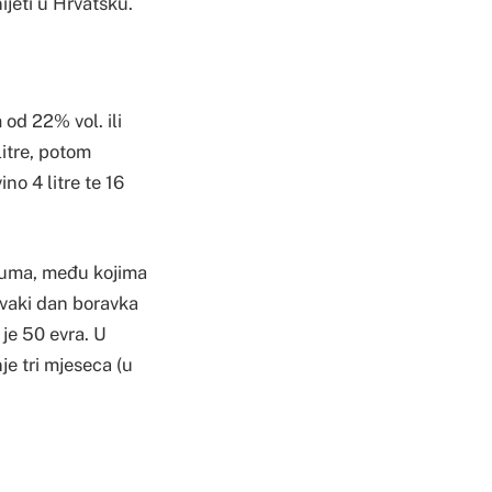
ijeti u Hrvatsku.
 od 22% vol. ili
litre, potom
no 4 litre te 16
azuma, među kojima
svaki dan boravka
je 50 evra. U
e tri mjeseca (u