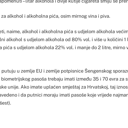
pomenuti – litar alkohola i dvije kutije cigareta smiju se pren
 za alkohol i alkoholna pića, osim mirnog vina i piva.
ti, naime, alkohol i alkoholna pića s udjelom alkohola većim
lni alkohol s udjelom alkohola od 80% vol. i više u količini 1 
a pića s udjelom alkohola 22% vol. i manje do 2 litre, mirno vi
ji putuju u zemlje EU i zemlje potpisnice Šengenskog spor
m biometrijskog pasoša trebaju imati između 35 i 70 evra za 
e unije. Ako imate uplaćen smještaj za Hrvatskoj, taj iznos 
vedeno i da putnici moraju imati pasoše koje vrijede najmanj
šest).