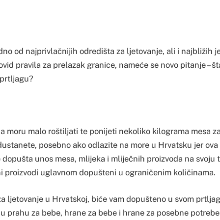
o od najprivlačnijih odredišta za ljetovanje, ali i najbližih 
vid pravila za prelazak granice, nameće se novo pitanje – š
 prtljagu?
na moru malo roštiljati te ponijeti nekoliko kilograma mesa z
odustanete, posebno ako odlazite na more u Hrvatsku jer ova 
 dopušta unos mesa, mlijeka i mliječnih proizvoda na svoju te
i proizvodi uglavnom dopušteni u ograničenim količinama.
a ljetovanje u Hrvatskoj, biće vam dopušteno u svom prtljag
 u prahu za bebe, hrane za bebe i hrane za posebne potrebe