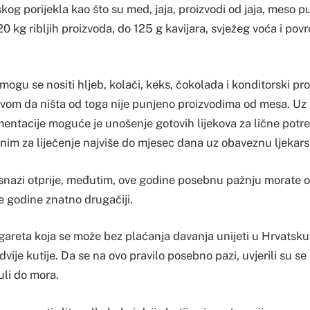
kog porijekla kao što su med, jaja, proizvodi od jaja, meso puž
20 kg ribljih proizvoda, do 125 g kavijara, svježeg voća i pov
mogu se nositi hljeb, kolači, keks, čokolada i konditorski pro
lovom da ništa od toga nije punjeno proizvodima od mesa. Uz
ntacije moguće je unošenje gotovih lijekova za lične potr
nim za liječenje najviše do mjesec dana uz obaveznu ljekar
 snazi otprije, međutim, ove godine posebnu pažnju morate ob
ve godine znatno drugačiji.
gareta koja se može bez plaćanja davanja unijeti u Hrvatsku n
ije kutije. Da se na ovo pravilo posebno pazi, uvjerili su se 
uli do mora.