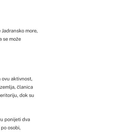
je Jadransko more,
ta se može
a ovu aktivnost,
zemlja, članica
ritoriju, dok su
u ponijeti dva
 po osobi,