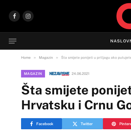
Facebook
Instagram
NASLOV
»
»
Home
Magazin
Šta smijete ponijeti u prtljagu ako putuje
MAGAZIN
24.06.2021
Šta smijete ponijet
Hrvatsku i Crnu G
Facebook
Twitter
Pinter