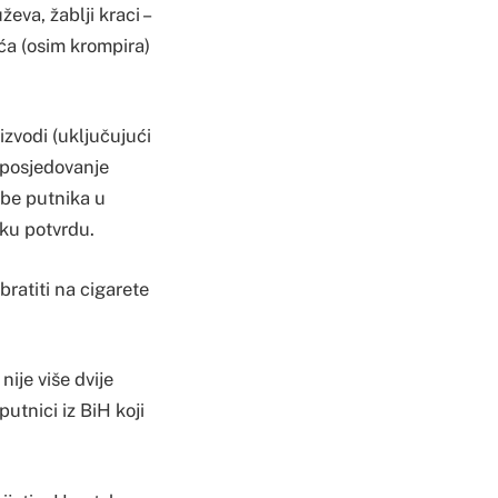
eva, žablji kraci –
rća (osim krompira)
izvodi (uključujući
 posjedovanje
ebe putnika u
sku potvrdu.
ratiti na cigarete
ije više dvije
putnici iz BiH koji