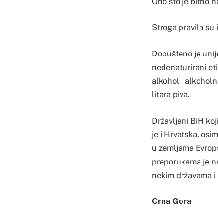
Ono što je bitno na
Stroga pravila su i
Dopušteno je unije
nedenaturirani eti
alkohol i alkoholn
litara piva.
Državljani BiH ko
je i Hrvatska, osi
u zemljama Evropsk
preporukama je na
nekim državama i 
Crna Gora