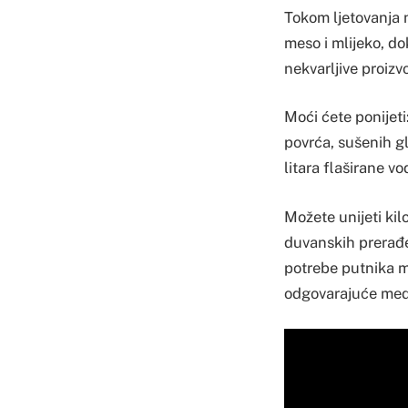
Tokom ljetovanja n
meso i mlijeko, dok
nekvarljive proizv
Moći ćete ponijeti
povrća, sušenih gl
litara flaširane vo
Možete unijeti ki
duvanskih prerađe
potrebe putnika m
odgovarajuće medic