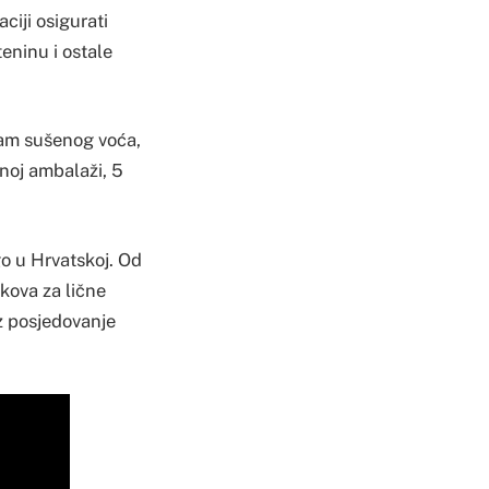
ciji osigurati
teninu i ostale
gram sušenog voća,
lnoj ambalaži, 5
go u Hrvatskoj. Od
kova za lične
z posjedovanje