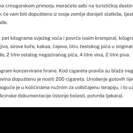
a crnogorskom primorju moraćete sebi na turističkoj destina
 će vam biti dopušteno iz svoje zemlje donijeti slatkiše, tjes
ode.
: pet kilograma svježeg voća i povrća (osim krompira), kilo
jiva, sirove kafe, kakaa, čajeva, litru žestokog pića u origina
de, 2 litre ostalog negaziranog pića, 4 litre vina, 2 litre piva.
logram konzervirane hrane. Kod cigareta pravila su blaža ne
vina dopušteno je nositi 200 cigareta. Unošenje gotovih lije
oguće je u količinama nužnim za uobičajenu terapiju, i to u
inske dokumentacije (istorije bolesti, potvrda ljekara).