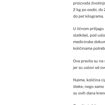
proizvoda životinjs
2 kg po osobi, do 
do pet kilograma.
U ličnom prtljagu 
slatkiše), pod us
medicinske dokume
količinama potreb
Ova pravila su na
jer su uslovi od o
Naime, količina ci
šteke, nego samo dv
su ovih dana kren