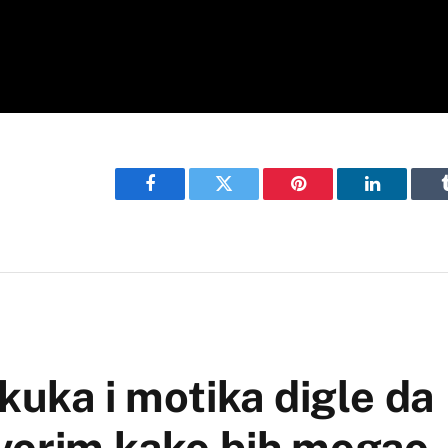
Facebook
Twitter
Pinterest
LinkedIn
kuka i motika digle da
vorim kako bih mogao