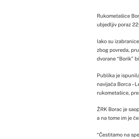
Rukometašice Borca
ubjedljiv poraz 2
Iako su izabranice
zbog povreda, pru
dvorane “Borik” bi
Publika je ispunil
navijača Borca – L
rukometašice, pr
ŽRK Borac je saopš
a na tome im je če
“Čestitamo na spe