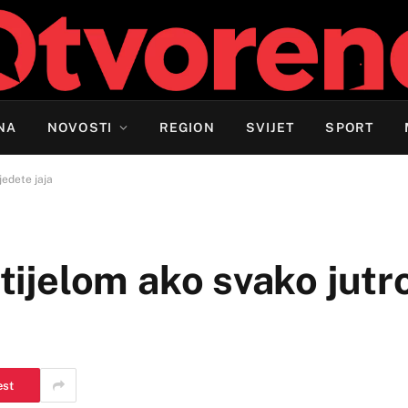
NA
NOVOSTI
REGION
SVIJET
SPORT
jedete jaja
 tijelom ako svako jutr
est