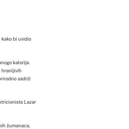
, kako bi uvidio
mnogo kalorija.
 hranljivih
prirodno sadrži
utricionista Lazar
snih žumanaca,