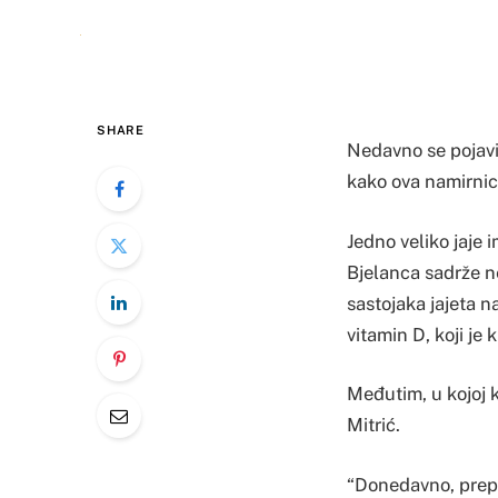
SHARE
Nedavno se pojavila
kako ova namirnic
Jedno veliko jaje 
Bjelanca sadrže ne
sastojaka jajeta n
vitamin D, koji je 
Međutim, u kojoj k
Mitrić.
“Donedavno, prepo