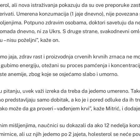
erol, ali nova istraživanja pokazuju da su ove preporuke zast
erivati. Umerena konzumacija (1 jaje dnevno), nije povezana
boljenjima. Potpuno zdravim osobama, doktori savetuju da ne
komada dnevno, ni za Ukrs. S druge strane, svakodnevni omlet
u – nisu poželjni”, kaže on.
o jaja, zdrav rast i proizvodnja crvenih krvnih zrnaca ne 
gubimo energiju, otežani su proces pamćenja i koncentracij
ste anemije, zbog koje se osjećamo slabo i umorno.
u pitanju, uvek važi izreka da treba da jedemo umereno. Tako 
predstavljaju samo dobitak, a ko je i pored odluke da ih tro
lako može da ga proveri – vađenjem krvi”, kaže Mitrić, i dodaje
im mišljenjima, naučnici su dokazali da ako 12 nedelja ko
irnice, ali uz njih jedemo po 2 jajeta, holesterol se neće po