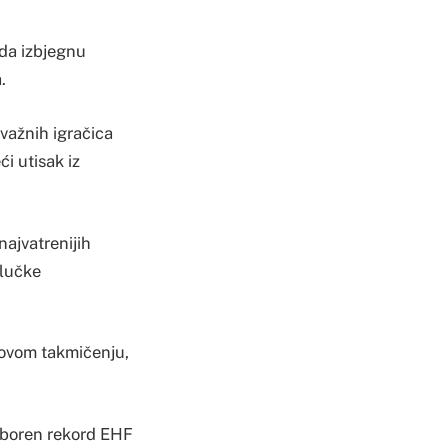
 da izbjegnu
.
 važnih igračica
i utisak iz
najvatrenijih
alučke
u ovom takmičenju,
 oboren rekord EHF