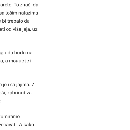
arele. To znači da
 sa lošim nalazima
 bi trebalo da
i od više jaja, uz
mogu da budu na
a, a moguć je i
je i sa jajima. 7
ši, zabrinut za
:
nzumiramo
većavati. A kako