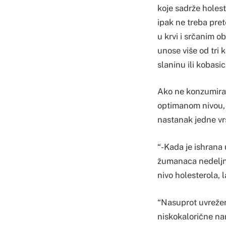
koje sadrže holest
ipak ne treba pret
u krvi i srčanim o
unose više od tri 
slaninu ili kobasic
Ako ne konzumiram
optimanom nivou, 
nastanak jedne vr
“-Kada je ishrana 
žumanaca nedeljno 
nivo holesterola, 
“Nasuprot uvrežen
niskokalorične nam