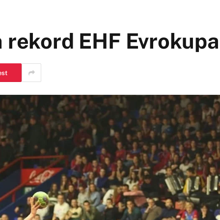
n rekord EHF Evrokupa
est