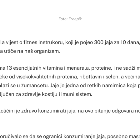
Foto: Freepik
 vijest o fitnes instrukoru, koji je pojeo 300 jaja za 10 dana
a utiče na naš organizam.
ima 13 esencijalnih vitamina i menarala, proteine, i ne sadži 
ke od visokokvalitetnih proteina, riboflavin i selen, a većina
alazi se u žumancetu. Jaje je jedna od retkih namirnica koja 
ključan za zdravlje kostiju i imuni sistem.
oličini je zdravo konzumirati jaja, na ovo pitanje odgovara n
ručivalo se da se ograniči konzumiranje jaja, posebno ma