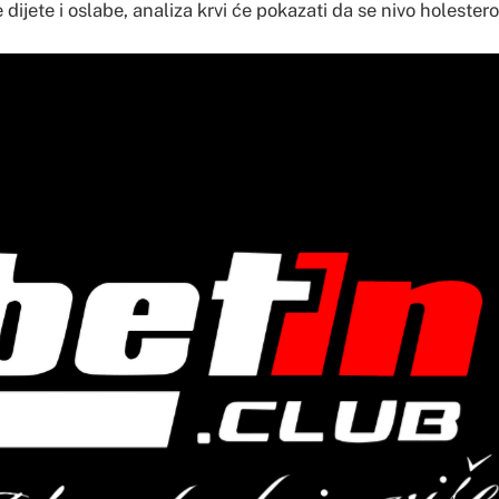
dijete i oslabe, analiza krvi će pokazati da se nivo holestero