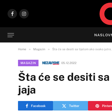
Facebook
Instagram
NASLOV
»
»
Home
Magazin
Šta će se desiti sa tijelom ako svako jutro 
MAGAZIN
05.12.2022
Šta će se desiti sa
jaja
Facebook
Twitter
Pinter