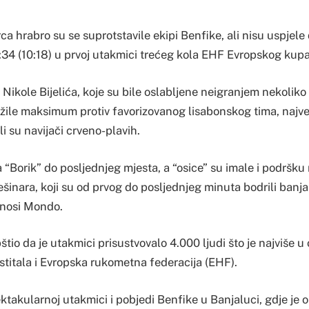
 hrabro su se suprotstavile ekipi Benfike, ali nisu uspjele
2:34 (10:18) u prvoj utakmici trećeg kola EHF Evropskog kupa
 Nikole Bijelića, koje su bile oslabljene neigranjem nekoliko
žile maksimum protiv favorizovanog lisabonskog tima, najveć
li su navijači crveno-plavih.
a “Borik” do posljednjeg mjesta, a “osice” su imale i podršku 
ešinara, koji su od prvog do posljednjeg minuta bodrili banj
enosi Mondo.
tio da je utakmici prisustvovalo 4.000 ljudi što je najviše 
stitala i Evropska rukometna federacija (EHF).
ktakularnoj utakmici i pobjedi Benfike u Banjaluci, gdje je