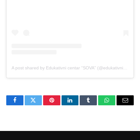
A post shared by Edukativni centar “SOVA” (@edukativnicentar.sova)
Facebook
Twitter
Pinterest
LinkedIn
Tumblr
WhatsApp
Email