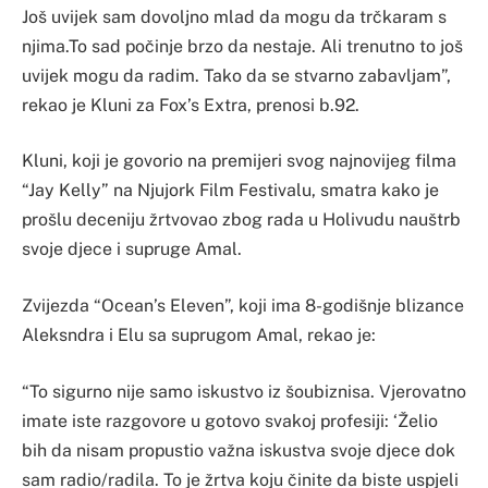
Još uvijek sam dovoljno mlad da mogu da trčkaram s
njima.To sad počinje brzo da nestaje. Ali trenutno to još
uvijek mogu da radim. Tako da se stvarno zabavljam”,
rekao je Kluni za Fox’s Extra, prenosi b.92.
Kluni, koji je govorio na premijeri svog najnovijeg filma
“Jay Kelly” na Njujork Film Festivalu, smatra kako je
prošlu deceniju žrtvovao zbog rada u Holivudu nauštrb
svoje djece i supruge Amal.
Zvijezda “Ocean’s Eleven”, koji ima 8-godišnje blizance
Aleksndra i Elu sa suprugom Amal, rekao je:
“To sigurno nije samo iskustvo iz šoubiznisa. Vjerovatno
imate iste razgovore u gotovo svakoj profesiji: ‘Želio
bih da nisam propustio važna iskustva svoje djece dok
sam radio/radila. To je žrtva koju činite da biste uspjeli