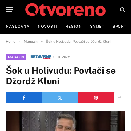
NASLOVNA
NOVOSTI
REGION
SVIJET
SPORT
»
»
Home
Magazin
Šok u Holivudu: Povlači se Džordž Kluni
01.10.2025
MAGAZIN
Šok u Holivudu: Povlači se
Džordž Kluni