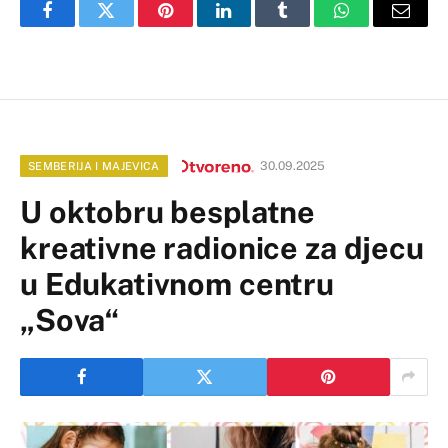
Facebook
Twitter
Pinterest
LinkedIn
Tumblr
WhatsApp
Email
30.09.2025
SEMBERIJA I MAJEVICA
U oktobru besplatne
kreativne radionice za djecu
u Edukativnom centru
„Sova“