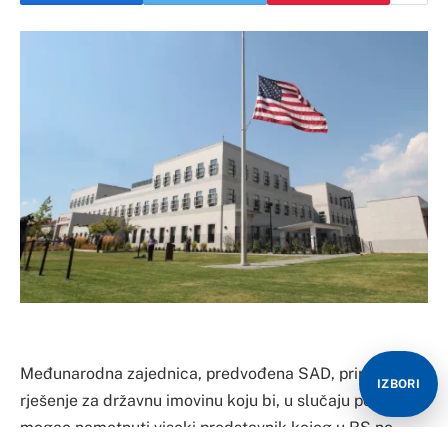
Međunarodna zajednica, predvođena SAD, priprema
IZBORI
rješenje za državnu imovinu koju bi, u slučaju potrebe,
mogao nametnuti visoki predstavnik kojeg u RS ne