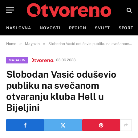
NASLOVNA
NOVOSTI
REGION
SVIJET
SPORT
»
»
Home
Magazin
Slobodan Vasić oduševio publiku na svečanom otvaranju kluba Hell u Bijeljini
03.06.2023
MAGAZIN
Slobodan Vasić oduševio
publiku na svečanom
otvaranju kluba Hell u
Bijeljini