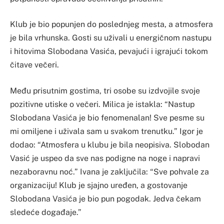
Klub je bio popunjen do poslednjeg mesta, a atmosfera
je bila vrhunska. Gosti su uživali u energičnom nastupu
i hitovima Slobodana Vasića, pevajući i igrajući tokom
čitave večeri.
Među prisutnim gostima, tri osobe su izdvojile svoje
pozitivne utiske o večeri. Milica je istakla: “Nastup
Slobodana Vasića je bio fenomenalan! Sve pesme su
mi omiljene i uživala sam u svakom trenutku.” Igor je
dodao: “Atmosfera u klubu je bila neopisiva. Slobodan
Vasić je uspeo da sve nas podigne na noge i napravi
nezaboravnu noć.” Ivana je zaključila: “Sve pohvale za
organizaciju! Klub je sjajno uređen, a gostovanje
Slobodana Vasića je bio pun pogodak. Jedva čekam
sledeće događaje.”