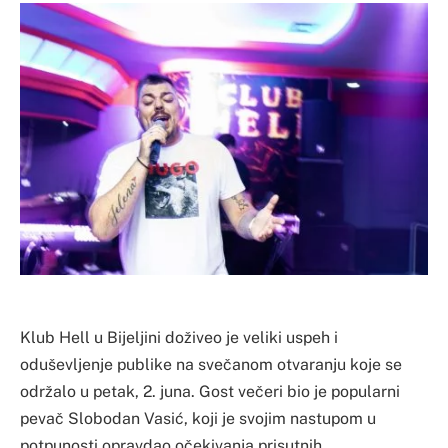
Klub Hell u Bijeljini doživeo je veliki uspeh i
oduševljenje publike na svečanom otvaranju koje se
održalo u petak, 2. juna. Gost večeri bio je popularni
pevač Slobodan Vasić, koji je svojim nastupom u
potpunosti opravdao očekivanja prisutnih.