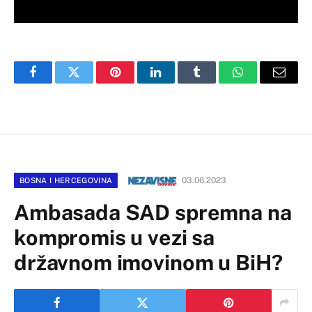
Facebook
Twitter
Pinterest
LinkedIn
Tumblr
WhatsApp
Email
03.06.2023
BOSNA I HERCEGOVINA
Ambasada SAD spremna na
kompromis u vezi sa
državnom imovinom u BiH?