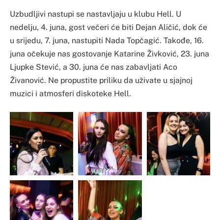
Uzbudljivi nastupi se nastavljaju u klubu Hell. U
nedelju, 4. juna, gost večeri će biti Dejan Aličić, dok će
u srijedu, 7. juna, nastupiti Nada Topčagić. Takođe, 16.
juna očekuje nas gostovanje Katarine Živković, 23. juna
Ljupke Stević, a 30. juna će nas zabavljati Aco
Živanović. Ne propustite priliku da uživate u sjajnoj
muzici i atmosferi diskoteke Hell.