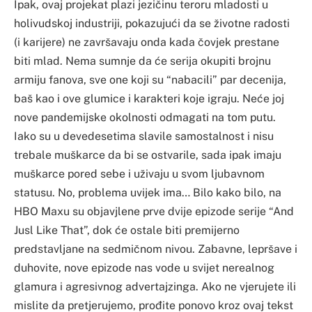
Ipak, ovaj projekat plazi jezičinu teroru mladosti u
holivudskoj industriji, pokazujući da se životne radosti
(i karijere) ne završavaju onda kada čovjek prestane
biti mlad. Nema sumnje da će serija okupiti brojnu
armiju fanova, sve one koji su “nabacili” par decenija,
baš kao i ove glumice i karakteri koje igraju. Neće joj
nove pandemijske okolnosti odmagati na tom putu.
Iako su u devedesetima slavile samostalnost i nisu
trebale muškarce da bi se ostvarile, sada ipak imaju
muškarce pored sebe i uživaju u svom ljubavnom
statusu. No, problema uvijek ima… Bilo kako bilo, na
HBO Maxu su objavjlene prve dvije epizode serije “And
Jusl Like That”, dok će ostale biti premijerno
predstavljane na sedmičnom nivou. Zabavne, lepršave i
duhovite, nove epizode nas vode u svijet nerealnog
glamura i agresivnog advertajzinga. Ako ne vjerujete ili
mislite da pretjerujemo, prođite ponovo kroz ovaj tekst