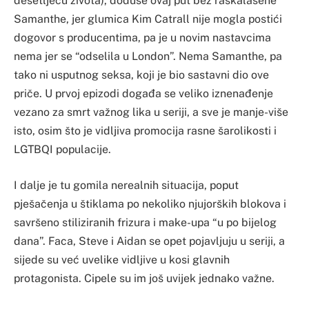
desetljeću života), doduše ovaj put bez raskalašene
Samanthe, jer glumica Kim Catrall nije mogla postići
dogovor s producentima, pa je u novim nastavcima
nema jer se “odselila u London”. Nema Samanthe, pa
tako ni usputnog seksa, koji je bio sastavni dio ove
priče. U prvoj epizodi događa se veliko iznenađenje
vezano za smrt važnog lika u seriji, a sve je manje-više
isto, osim što je vidljiva promocija rasne šarolikosti i
LGTBQI populacije.
I dalje je tu gomila nerealnih situacija, poput
pješačenja u štiklama po nekoliko njujorških blokova i
savršeno stiliziranih frizura i make-upa “u po bijelog
dana”. Faca, Steve i Aidan se opet pojavljuju u seriji, a
sijede su već uvelike vidljive u kosi glavnih
protagonista. Cipele su im još uvijek jednako važne.