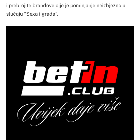
i prebrojite brandove čije je pominjanje neizbježno u
slučaju “Sexa i grada”.