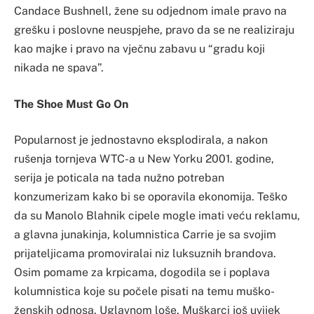
Candace Bushnell, žene su odjednom imale pravo na
grešku i poslovne neuspjehe, pravo da se ne realiziraju
kao majke i pravo na vječnu zabavu u “gradu koji
nikada ne spava”.
The Shoe Must Go On
Popularnost je jednostavno eksplodirala, a nakon
rušenja tornjeva WTC-a u New Yorku 2001. godine,
serija je poticala na tada nužno potreban
konzumerizam kako bi se oporavila ekonomija. Teško
da su Manolo Blahnik cipele mogle imati veću reklamu,
a glavna junakinja, kolumnistica Carrie je sa svojim
prijateljicama promoviralai niz luksuznih brandova.
Osim pomame za krpicama, dogodila se i poplava
kolumnistica koje su počele pisati na temu muško-
ženskih odnosa. Uglavnom loše. Muškarci još uvijek