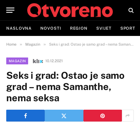
NASLOVNA
NOVOSTI
REGION
SVIJET
SPORT
»
»
Home
Magazin
Seks i grad: Ostao je samo grad – nema Samanthe, nema seksa
10.12.2021
MAGAZIN
Seks i grad: Ostao je samo
grad – nema Samanthe,
nema seksa