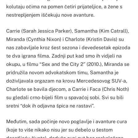
kolutaju očima na pomen četiri prijateljice, a žene s
nestrepljenjem iščekuju nove avanture.
Carrie (Sarah Jessica Parker), Samantha (Kim Catrall),
Miranda (Cynthia Nixon) i Charlote (Kristin Davis) su
nas zabavljale kroz šest sezona i devedesetak epizoda
te dva igrana filma. Zadnji put kad smo ih vidjeli na
okupu, u filmu “Sex and the City 2″ (2010.), Miranda se
pridružila novom advokatskom timu, Samantha je
doživljavala orgazam na krovu Mercedesovog SUV-a,
Charlote se bavila djecom, a Carrie i Faca (Chris Noth)
su gledali crno-bijeli film u spavaćoj sobi. Svi su bili
sretni “dok ih odjavna špica ne rastavi”.
Međutim, sada počinje novo poglavlje i avanture cura
(koje to više nikako nisu jer su debelo u šestom