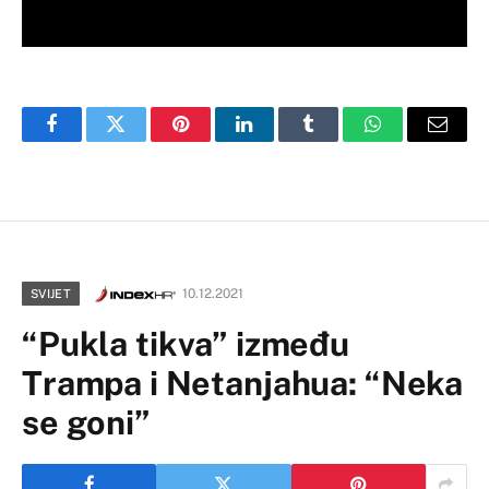
Facebook
Twitter
Pinterest
LinkedIn
Tumblr
WhatsApp
Email
10.12.2021
SVIJET
“Pukla tikva” između
Trampa i Netanjahua: “Neka
se goni”