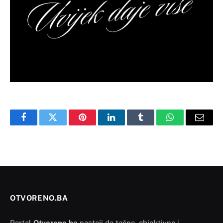
Facebook
Twitter
Pinterest
LinkedIn
Tumblr
WhatsApp
Email
OTVORENO.BA
Portal
Otvoreno.ba
nastoji da tačno, objektivno i