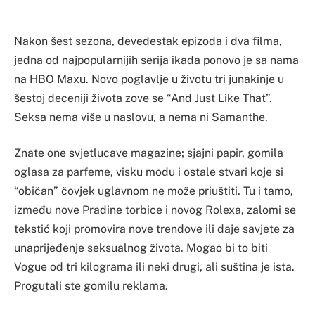
Nakon šest sezona, devedestak epizoda i dva filma,
jedna od najpopularnijih serija ikada ponovo je sa nama
na HBO Maxu. Novo poglavlje u životu tri junakinje u
šestoj deceniji života zove se “And Just Like That”.
Seksa nema više u naslovu, a nema ni Samanthe.
Znate one svjetlucave magazine; sjajni papir, gomila
oglasa za parfeme, visku modu i ostale stvari koje si
“običan” čovjek uglavnom ne može priuštiti. Tu i tamo,
između nove Pradine torbice i novog Rolexa, zalomi se
tekstić koji promovira nove trendove ili daje savjete za
unaprijeđenje seksualnog života. Mogao bi to biti
Vogue od tri kilograma ili neki drugi, ali suština je ista.
Progutali ste gomilu reklama.