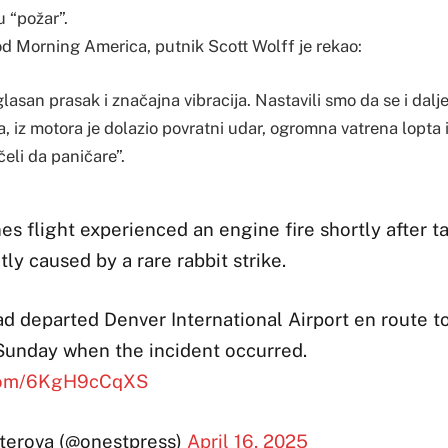
u “požar”.
od Morning America, putnik Scott Wolff je rekao:
lasan prasak i značajna vibracija. Nastavili smo da se i dal
, iz motora je dolazio povratni udar, ogromna vatrena lopta i
eli da paničare”.
nes flight experienced an engine fire shortly after t
ly caused by a rare rabbit strike.
ad departed Denver International Airport en route 
 Sunday when the incident occurred.
r.com/6KgH9cCqXS
terova (@onestpress)
April 16, 2025