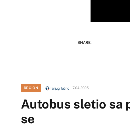
SHARE.
REGION
17.04.2025
Autobus sletio sa p
se