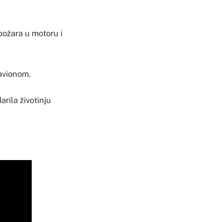
požara u motoru i
 avionom.
arila životinju