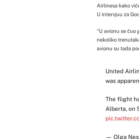
Airlinesa kako vič
U intervjuu za Go
“U avionu se čuo g
nekoliko trenutaka
avionu su tada poč
United Airli
was apparent
The flight h
Alberta, on
pic.twitte
— Olga Nes