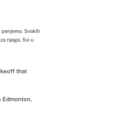
je penjemo. Svakih
za njega. Svi u
akeoff that
to Edmonton,