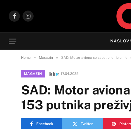
Facebook
Instagram
NASLOV
»
»
Home
Magazin
SAD: Motor aviona se zapalio jer je u njemu
MAGAZIN
17.04.2025
SAD: Motor aviona s
153 putnika preživj
Facebook
Twitter
Pinter