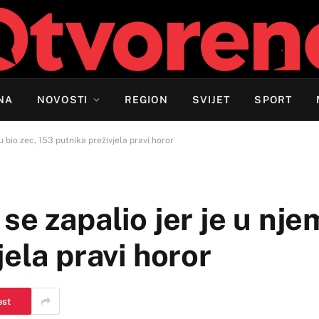
NA
NOVOSTI
REGION
SVIJET
SPORT
 bio zec, 153 putnika preživjela pravi horor
e zapalio jer je u nje
ela pravi horor
est