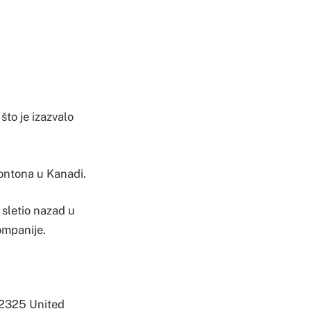
što je izazvalo
ontona u Kanadi.
 sletio nazad u
ompanije.
u 2325 United