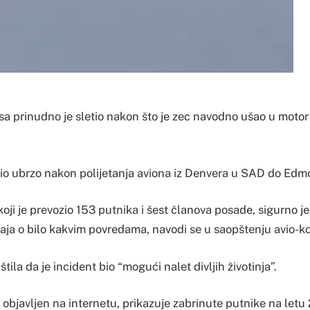
sa prinudno je sletio nakon što je zec navodno ušao u motor 
io ubrzo nakon polijetanja aviona iz Denvera u SAD do Edm
ji je prevozio 153 putnika i šest članova posade, sigurno je
taja o bilo kakvim povredama, navodi se u saopštenju avio-k
ila da je incident bio “mogući nalet divljih životinja”.
 objavljen na internetu, prikazuje zabrinute putnike na let