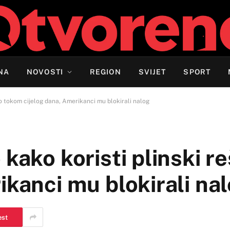
NA
NOVOSTI
REGION
SVIJET
SPORT
šo tokom cijelog dana, Amerikanci mu blokirali nalog
 kako koristi plinski 
ikanci mu blokirali na
est