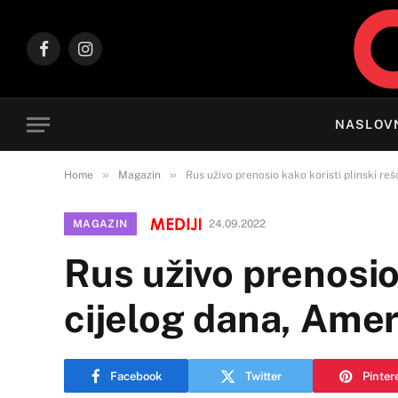
Facebook
Instagram
NASLOV
»
»
Home
Magazin
Rus uživo prenosio kako koristi plinski re
MAGAZIN
24.09.2022
Rus uživo prenosio
cijelog dana, Amer
Facebook
Twitter
Pinter