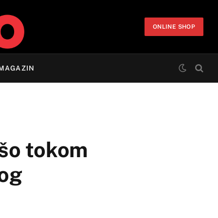
ONLINE SHOP
MAGAZIN
rešo tokom
log