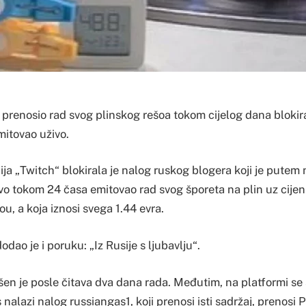
 prenosio rad svog plinskog rešoa tokom cijelog dana blokira
mitovao uživo.
a „Twitch“ blokirala je nalog ruskog blogera koji je putem 
vo tokom 24 časa emitovao rad svog šporeta na plin uz cije
, a koja iznosi svega 1.44 evra.
dao je i poruku: „Iz Rusije s ljubavlju“.
en je posle čitava dva dana rada. Međutim, na platformi se
nalazi nalog russiangas1, koji prenosi isti sadržaj, prenosi Po