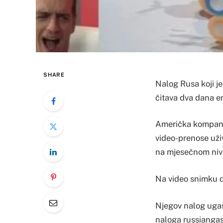
SHARE
Nalog Rusa koji je
čitava dva dana e
Američka kompanij
video-prenose uži
na mjesečnom nivou
Na video snimku do
Njegov nalog ugaš
naloga russiangas 