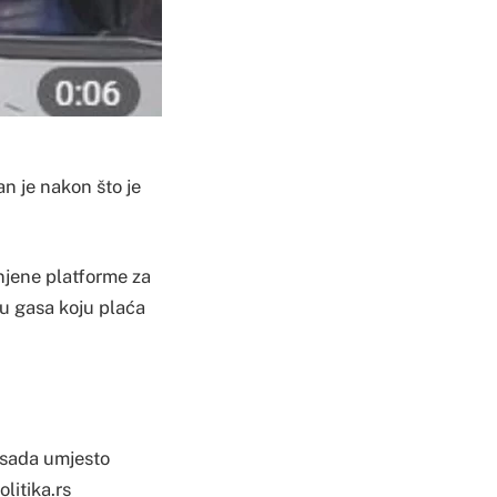
n je nakon što je
njene platforme za
nu gasa koju plaća
 sada umjesto
litika.rs