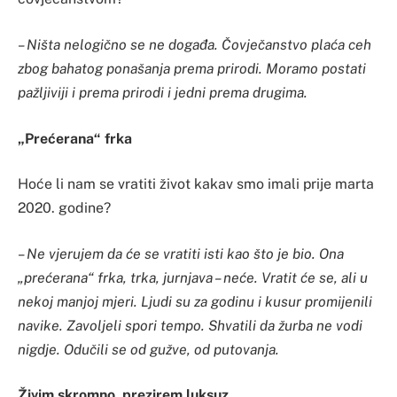
– Ništa nelogično se ne događa. Čovječanstvo plaća ceh
zbog bahatog ponašanja prema prirodi. Moramo postati
pažljiviji i prema prirodi i jedni prema drugima.
„Prećerana“ frka
Hoće li nam se vratiti život kakav smo imali prije marta
2020. godine?
– Ne vjerujem da će se vratiti isti kao što je bio. Ona
„prećerana“ frka, trka, jurnjava – neće. Vratit će se, ali u
nekoj manjoj mjeri. Ljudi su za godinu i kusur promijenili
navike. Zavoljeli spori tempo. Shvatili da žurba ne vodi
nigdje. Odučili se od gužve, od putovanja.
Živim skromno, prezirem luksuz