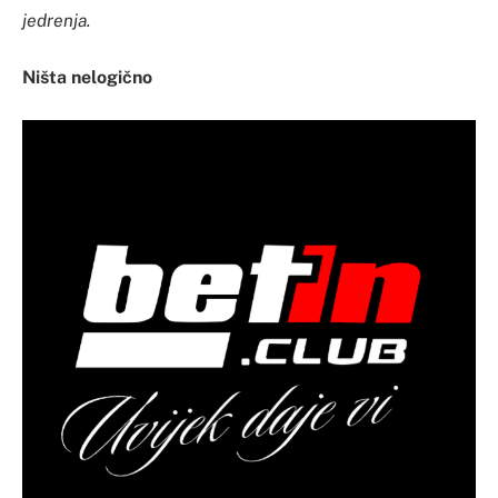
jedrenja.
Ništa nelogično