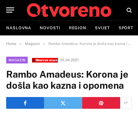
NASLOVNA
NOVOSTI
REGION
SVIJET
SPORT
»
»
Home
Magazin
Rambo Amadeus: Korona je došla kao kazna i opomena
03.04.2021
MAGAZIN
Rambo Amadeus: Korona je
došla kao kazna i opomena