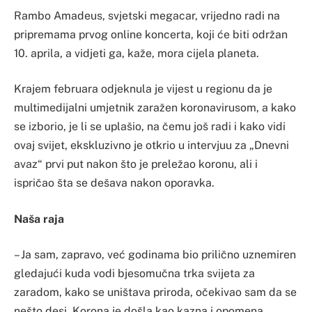
Rambo Amadeus, svjetski megacar, vrijedno radi na
pripremama prvog online koncerta, koji će biti održan
10. aprila, a vidjeti ga, kaže, mora cijela planeta.
Krajem februara odjeknula je vijest u regionu da je
multimedijalni umjetnik zaražen koronavirusom, a kako
se izborio, je li se uplašio, na čemu još radi i kako vidi
ovaj svijet, ekskluzivno je otkrio u intervjuu za „Dnevni
avaz“ prvi put nakon što je preležao koronu, ali i
ispričao šta se dešava nakon oporavka.
Naša raja
– Ja sam, zapravo, već godinama bio prilično uznemiren
gledajući kuda vodi bjesomučna trka svijeta za
zaradom, kako se uništava priroda, očekivao sam da se
nešto desi. Korona je došla kao kazna i opomena.