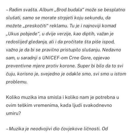
– Radim svašta. Album „Brod budala“ može se besplatno
slušati, samo se morate strpjeti koju sekundu, da
možete „preskočiti“ reklamu. Tu je i najnoviji komad
„Ukus pobjede“, u dvije verzije, kao diptih, važan je
redoslijed gledanja, ali i da pročitate šta piše ispod,
važno je da bi se pravilno pristupilo slušanju. Nedavno
sam, u saradnji s UNICEF-om Crne Gore, opjevao
preventivne mjere protiv korone. Super bi bilo da to svi
čuju, korisno je, svejedno je odakle smo, svi smo u istom
problemu.
Koliko muzika ima smisla i koliko nam je potrebna u
ovim teškim vremenima, kada ljudi svakodnevno
umiru?
– Muzika je neodvojivi dio čovjekove ličnosti. Od