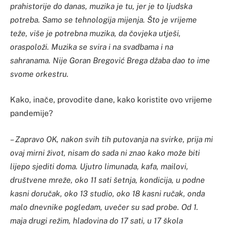
prahistorije do danas, muzika je tu, jer je to ljudska
potreba. Samo se tehnologija mijenja. Što je vrijeme
teže, više je potrebna muzika, da čovjeka utješi,
oraspoloži. Muzika se svira i na svadbama i na
sahranama. Nije Goran Bregović Brega džaba dao to ime
svome orkestru.
Kako, inače, provodite dane, kako koristite ovo vrijeme
pandemije?
– Zapravo OK, nakon svih tih putovanja na svirke, prija mi
ovaj mirni život, nisam do sada ni znao kako može biti
lijepo sjediti doma. Ujutro limunada, kafa, mailovi,
društvene mreže, oko 11 sati šetnja, kondicija, u podne
kasni doručak, oko 13 studio, oko 18 kasni ručak, onda
malo dnevnike pogledam, uvečer su sad probe. Od 1.
maja drugi režim, hladovina do 17 sati, u 17 škola