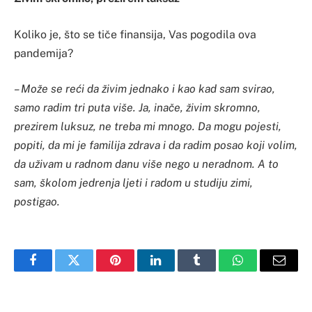
Koliko je, što se tiče finansija, Vas pogodila ova
pandemija?
– Može se reći da živim jednako i kao kad sam svirao,
samo radim tri puta više. Ja, inače, živim skromno,
prezirem luksuz, ne treba mi mnogo. Da mogu pojesti,
popiti, da mi je familija zdrava i da radim posao koji volim,
da uživam u radnom danu više nego u neradnom. A to
sam, školom jedrenja ljeti i radom u studiju zimi,
postigao.
Facebook
Twitter
Pinterest
LinkedIn
Tumblr
WhatsApp
Email