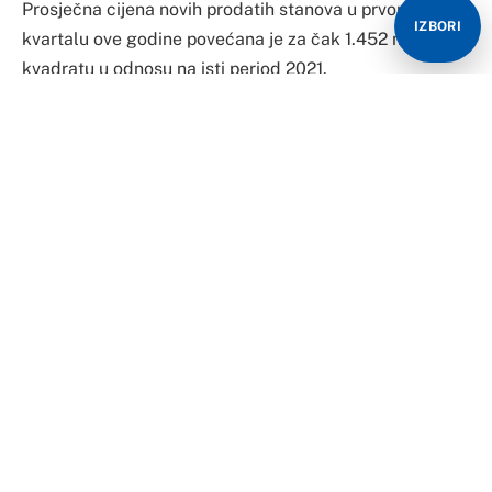
Prosječna cijena novih prodatih stanova u prvom
IZBORI
kvartalu ove godine povećana je za čak 1.452 marke po
kvadratu u odnosu na isti period 2021.
Kako je “Nezavisnim novinama” potvrđeno iz
Republičkog zavoda za statistiku, kvadratni metar je, u
prvom tromjesečju prošle godine, u gradu na Vrbasu
prodavan za 2.175 maraka, a u istom periodu 2022.
cijena mu je bila 3.627 KM.
U agencijama za prodaju nekretnina ističu da cijene
stanova diktira potražnja, koja je u Banjaluci ogromna,
pa se većina stanova proda i prije nego što prvi bager
dođe na parcelu gdje će zgrada nicati.
“Mislim da je toliko poskupljenje neopravdano. Čim je
povećana potražnja, i cijene rastu. A potražnja je