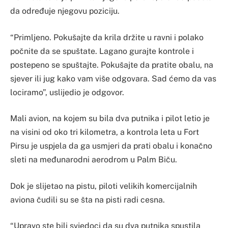
da određuje njegovu poziciju.
“Primljeno. Pokušajte da krila držite u ravni i polako
počnite da se spuštate. Lagano gurajte kontrole i
postepeno se spuštajte. Pokušajte da pratite obalu, na
sjever ili jug kako vam više odgovara. Sad ćemo da vas
lociramo”, uslijedio je odgovor.
Mali avion, na kojem su bila dva putnika i pilot letio je
na visini od oko tri kilometra, a kontrola leta u Fort
Pirsu je uspjela da ga usmjeri da prati obalu i konačno
sleti na međunarodni aerodrom u Palm Biču.
Dok je slijetao na pistu, piloti velikih komercijalnih
aviona čudili su se šta na pisti radi cesna.
“Upravo ste bili svjedoci da su dva putnika spustila