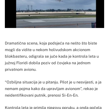
Dramatična scena, koja podsjeća na nešto što biste
mogli da vidite u nekom holivudskom akcionom
blokbasteru, odigrala se juče kada je kontrola leta u
južnoj Floridi dobila poziv od čovjeka na jednom
privatnom avionu.
“Ozbiljna situacija je u pitanju. Pilot je u nesvijesti, a ja
nemam pojma kako da upravljam avionom”, rekao je
neidentifikovani putnik, prenosi Si-En-En.
Kontrola leta je primila njegovu poruku, a onda počela