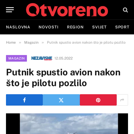
NASLOVNA
NOVOSTI
REGION
SVIJET
SPORT
»
»
Home
Magazin
Putnik spustio avion nakon što je pilotu pozlilo
12.05.2022
MAGAZIN
Putnik spustio avion nakon
što je pilotu pozlilo