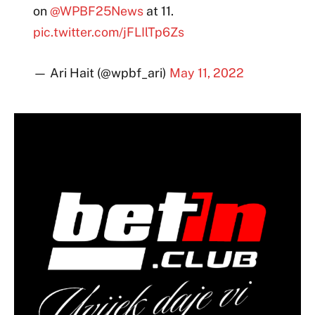
on
@WPBF25News
at 11.
pic.twitter.com/jFLIlTp6Zs
— Ari Hait (@wpbf_ari)
May 11, 2022