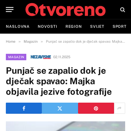
NASLOVNA
NOVOSTI
REGION
SVIJET
SPORT
»
»
Home
Magazin
Punjač se zapalio dok je dječak spavao: Majka objavila jezive fotografije
02.11.2025
MAGAZIN
Punjač se zapalio dok je
dječak spavao: Majka
objavila jezive fotografije