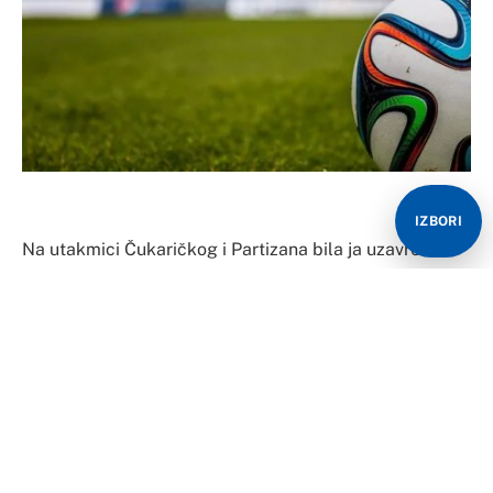
IZBORI
Na utakmici Čukaričkog i Partizana bila ja uzavrela
atmosfera, a obračun se nastavio i van terena kada je
sudija odsvirao kraj.
Glavni akteri su bili kapiten crno-bijelih Vanja
Dragojević i defanzivac domaćina Nenad Tomović, koji
su se “dohvatili” ispred svlačionica, a gdje je mladi
igrač Partizana izvukao deblji kraj, saznaje Telegraf.