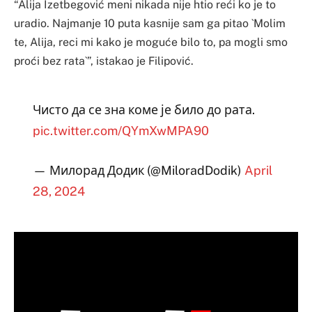
“Alija Izetbegović meni nikada nije htio reći ko je to
uradio. Najmanje 10 puta kasnije sam ga pitao `Molim
te, Alija, reci mi kako je moguće bilo to, pa mogli smo
proći bez rata`”, istakao je Filipović.
Чисто да се зна коме је било до рата.
pic.twitter.com/QYmXwMPA90
— Милорад Додик (@MiloradDodik)
April
28, 2024