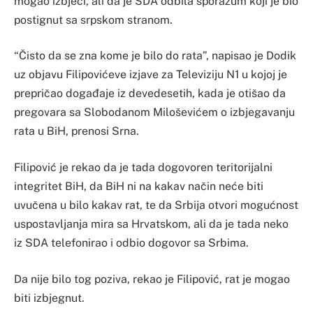
mogao izbjeći, ali da je SDA odbila sporazum koji je bio
postignut sa srpskom stranom.
“Čisto da se zna kome je bilo do rata”, napisao je Dodik
uz objavu Filipovićeve izjave za Televiziju N1 u kojoj je
prepričao događaje iz devedesetih, kada je otišao da
pregovara sa Slobodanom Miloševićem o izbjegavanju
rata u BiH, prenosi Srna.
Filipović je rekao da je tada dogovoren teritorijalni
integritet BiH, da BiH ni na kakav način neće biti
uvučena u bilo kakav rat, te da Srbija otvori mogućnost
uspostavljanja mira sa Hrvatskom, ali da je tada neko
iz SDA telefonirao i odbio dogovor sa Srbima.
Da nije bilo tog poziva, rekao je Filipović, rat je mogao
biti izbjegnut.