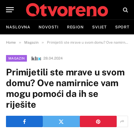
NASLOVNA
NOVOSTI
REGION
SVIJET
SPORT
»
»
Home
Magazin
Primijetili ste mrave u svom domu? Ove namirnice vam mogu pomoći da ih se riješite
28.04.2024
MAGAZIN
Primijetili ste mrave u svom
domu? Ove namirnice vam
mogu pomoći da ih se
riješite