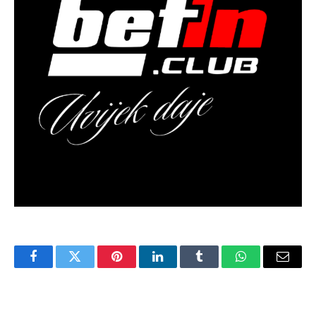
Facebook
Twitter
Pinterest
LinkedIn
Tumblr
WhatsApp
Email