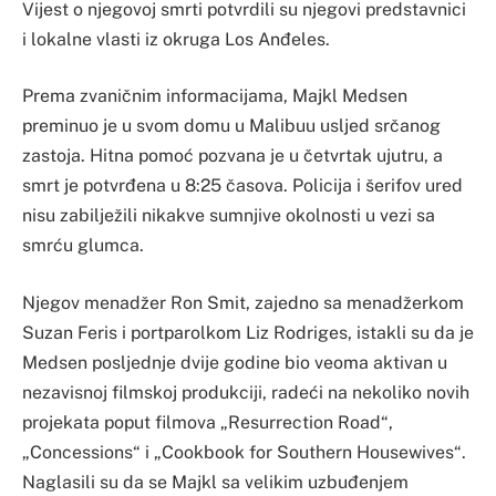
Vijest o njegovoj smrti potvrdili su njegovi predstavnici
i lokalne vlasti iz okruga Los Anđeles.
Prema zvaničnim informacijama, Majkl Medsen
preminuo je u svom domu u Malibuu usljed srčanog
zastoja. Hitna pomoć pozvana je u četvrtak ujutru, a
smrt je potvrđena u 8:25 časova. Policija i šerifov ured
nisu zabilježili nikakve sumnjive okolnosti u vezi sa
smrću glumca.
Njegov menadžer Ron Smit, zajedno sa menadžerkom
Suzan Feris i portparolkom Liz Rodriges, istakli su da je
Medsen posljednje dvije godine bio veoma aktivan u
nezavisnoj filmskoj produkciji, radeći na nekoliko novih
projekata poput filmova „Resurrection Road“,
„Concessions“ i „Cookbook for Southern Housewives“.
Naglasili su da se Majkl sa velikim uzbuđenjem