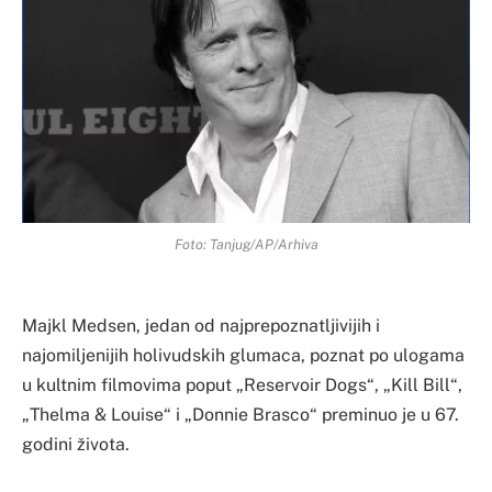
Foto: Tanjug/AP/Arhiva
Majkl Medsen, jedan od najprepoznatljivijih i
najomiljenijih holivudskih glumaca, poznat po ulogama
u kultnim filmovima poput „Reservoir Dogs“, „Kill Bill“,
„Thelma & Louise“ i „Donnie Brasco“ preminuo je u 67.
godini života.