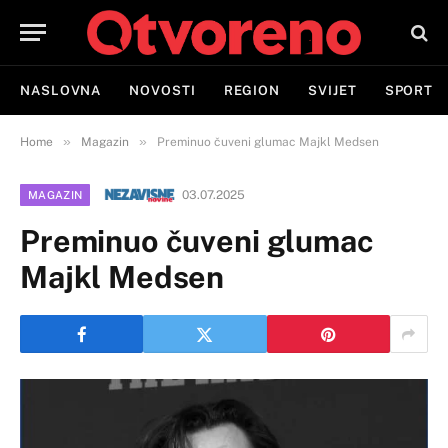
NASLOVNA
NOVOSTI
REGION
SVIJET
SPORT
»
»
Home
Magazin
Preminuo čuveni glumac Majkl Medsen
03.07.2025
MAGAZIN
Preminuo čuveni glumac
Majkl Medsen