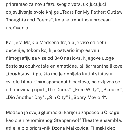
pripremao za novu fazu svog života, uključujući i
objavljivanje svoje knjige „Tears For My Father: Outlaw
Thoughts and Poems“, koja je trenutno u procesu
uređivanja.
Karijera Majkla Medsena trajala je više od četiri
decenije, tokom kojih je ostvario impresivnu
filmografiju sa više od 340 naslova. Njegove uloge
često su obuhvatale enigmatične, ali šarmantne likove
„tough guy“ tipa, što mu je donijelo kultni status u
svijetu filma. Osim spomenutih naslova, pojavljivao se i
u filmovima poput „The Doors“, „Free Willy“, „Species“,
„Die Another Day“, „Sin City“ i „Scary Movie 4“.
Medsen je svoju glumačku karijeru započeo u Čikagu
kao član renomiranog Steppenwolf Theatre ansambla,
gdje je bio pripravnik Džona Malkoviča. Filmski debi