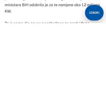
ministara BiH odobrilo je za te namjene oko 1,2 miliona
KM.
IZBORI
To je samo dio novca neophodnog za predviđene
radove, a da bi oni bili okončani, neophodno je
obezbijediti još milion i po maraka, pa trenutna
procjena popravke krova na zgradi PSBiH iznosi oko
2,7 miliona KM, saznaje Raport.
Treba još para
Dodatni novac tražiće se u budžetu za 2026. godinu, a
nejasno je zašto ovaj posao nije završen ranije.
Zanimljivo je da se o potrebi sanacije krova zgrade
PSBiH priča godinama, a čak četiri godine je trebalo
da u Parlamentarnoj skupštini BiH shvate da nemaju