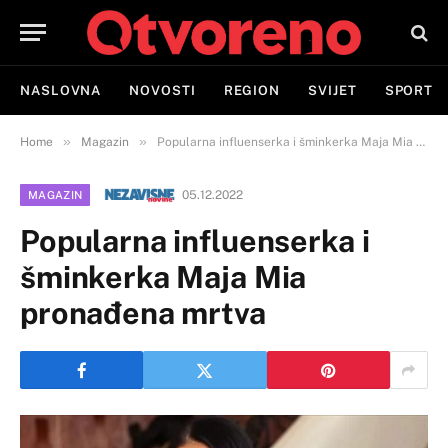
NASLOVNA
NOVOSTI
REGION
SVIJET
SPORT
»
»
Home
Magazin
Popularna influenserka i šminkerka Maja Mia pronađena mrtva
05.12.2022
MAGAZIN
Popularna influenserka i
šminkerka Maja Mia
pronađena mrtva