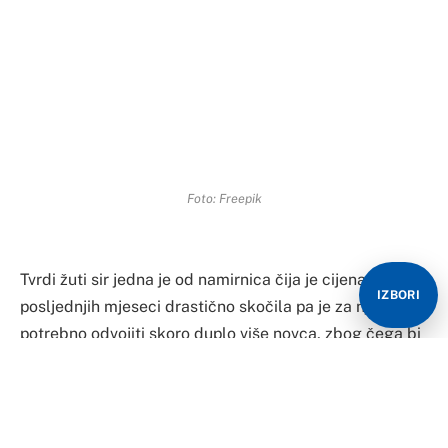
Foto: Freepik
Tvrdi žuti sir jedna je od namirnica čija je cijena
IZBORI
posljednjih mjeseci drastično skočila pa je za njega
potrebno odvojiti skoro duplo više novca, zbog čega bi
mnogi građani iz sendviča mogli izbaciti omiljeni
sastojak.
Tome svjedoče i podaci Zavoda za statistiku RS, prema