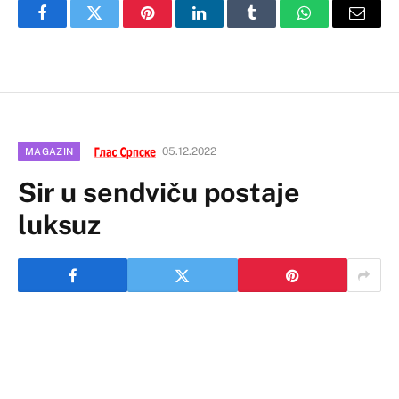
Facebook
Twitter
Pinterest
LinkedIn
Tumblr
WhatsApp
Email
05.12.2022
MAGAZIN
Sir u sendviču postaje
luksuz