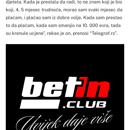
djeteta. Kada je prestala da radi, to ne znam koji je bio
koji, 4, 5 mjesec trudnoće, morao sam svaki mjesec da
plaćam, i plaćao sam iz dobre volje. Kada sam prestao
to da plaćam, kada sam smanjio na 10. 000 evra, tada
su krenule ucjene”, rekao je on, prenosi “Telegraf.rs”.