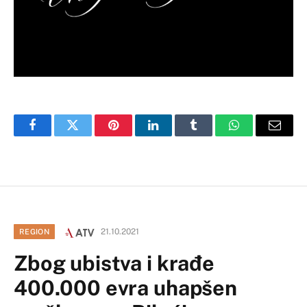
Facebook
Twitter
Pinterest
LinkedIn
Tumblr
WhatsApp
Email
21.10.2021
REGION
Zbog ubistva i krađe
400.000 evra uhapšen