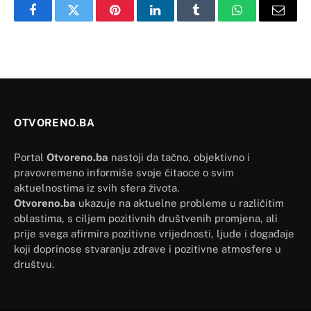
Facebook
Twitter
Pinterest
LinkedIn
Tumblr
WhatsApp
Email
OTVORENO.BA
Portal
Otvoreno.ba
nastoji da tačno, objektivno i
pravovremeno informiše svoje čitaoce o svim
aktuelnostima iz svih sfera života.
Otvoreno.ba
ukazuje na aktuelne probleme u različitim
oblastima, s ciljem pozitivnih društvenih promjena, ali
prije svega afirmira pozitivne vrijednosti, ljude i događaje
koji doprinose stvaranju zdrave i pozitivne atmosfere u
društvu.