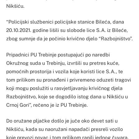
Nikšiću.
“Policijski službenici policijske stanice Bileća, dana
20.10.2021. godine lišili su slobode lice S.A. iz Bileće,
zbog sumnje da je počinio krivično djelo “Razbojništvo”.
Pripadnici PU Trebinje postupajući po naredbi
Okružnog suda u Trebinju, izvršili su pretres kuće,
pomoćnih prostorija i vozila koje koristi lice S.A., te
tom prilikom su pronađeni i privremeno oduzeti tragovi
koji mogu poslužiti u rasvjetljavanju krivičnog djela
Razbojništvo, koje se dogodilo istog dana u Nikšiću u
Crnoj Gori”, rečeno je iz PU Trebinje.
Do oružane pljačke došlo je juče oko devet sati u
Nikšiću, kada su naoružani napadači presreli vozilo
koje prevozi novac i tom prilikom ranili jednog čuvara,