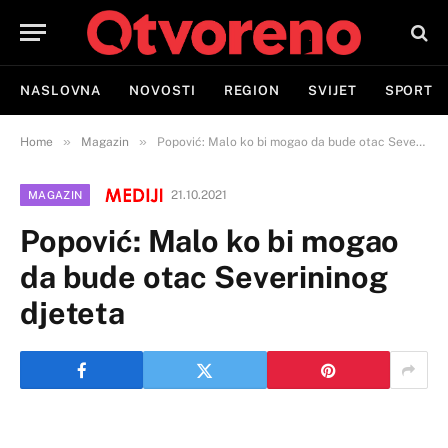
NASLOVNA
NOVOSTI
REGION
SVIJET
SPORT
»
»
Home
Magazin
Popović: Malo ko bi mogao da bude otac Severininog djeteta
21.10.2021
MAGAZIN
Popović: Malo ko bi mogao
da bude otac Severininog
djeteta