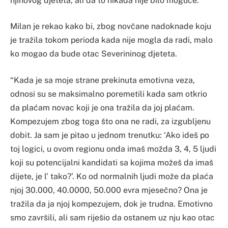
njihovog djeteta, ali da to nikada nije bilo moguće.
Milan je rekao kako bi, zbog novčane nadoknade koju
je tražila tokom perioda kada nije mogla da radi, malo
ko mogao da bude otac Severininog djeteta.
“Kada je sa moje strane prekinuta emotivna veza,
odnosi su se maksimalno poremetili kada sam otkrio
da plaćam novac koji je ona tražila da joj plaćam.
Kompezujem zbog toga što ona ne radi, za izgubljenu
dobit. Ja sam je pitao u jednom trenutku: ‘Ako ideš po
toj logici, u ovom regionu onda imaš možda 3, 4, 5 ljudi
koji su potencijalni kandidati sa kojima možeš da imaš
dijete, je l’ tako?’. Ko od normalnih ljudi može da plaća
njoj 30.000, 40.0000, 50.000 evra mjesečno? Ona je
tražila da ja njoj kompezujem, dok je trudna. Emotivno
smo završili, ali sam riješio da ostanem uz nju kao otac