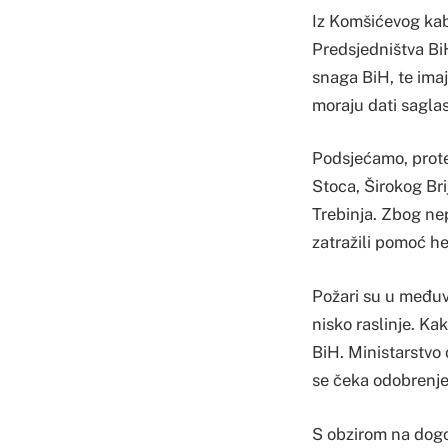
Iz Komšićevog kabi
Predsjedništva Bi
snaga BiH, te ima
moraju dati sagla
Podsjećamo, prote
Stoca, Širokog Bri
Trebinja. Zbog ne
zatražili pomoć he
Požari su u međuv
nisko raslinje. K
BiH. Ministarstvo 
se čeka odobrenje 
S obzirom na dogo