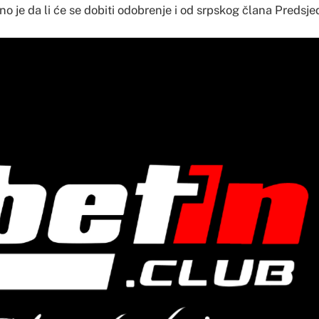
tno je da li će se dobiti odobrenje i od srpskog člana Predsje