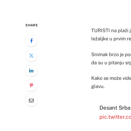
SHARE
TURISTI na plaži j
ležaljke u prvim 
Snimak brzo je pos
da su u pitanju sr
Kako se može videt
glavu.
Desant Srba 
pic.twitte