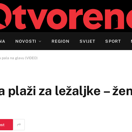
NA
NOVOSTI
REGION
SVIJET
SPORT
na pala na glavu (VIDEO)
 plaži za ležaljke – že
est