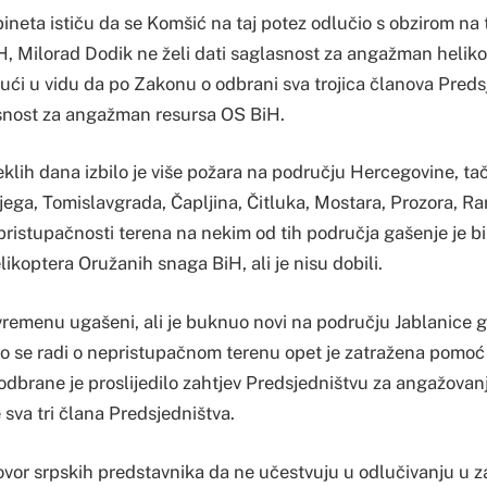
neta ističu da se Komšić na taj potez odlučio s obzirom na 
H, Milorad Dodik ne želi dati saglasnost za angažman helik
jući u vidu da po Zakonu o odbrani sva trojica članova Pred
snost za angažman resursa OS BiH.
klih dana izbilo je više požara na području Hercegovine, ta
jega, Tomislavgrada, Čapljina, Čitluka, Mostara, Prozora, Ra
pristupačnosti terena na nekim od tih područja gašenje je b
likoptera Oružanih snaga BiH, ali je nisu dobili.
remenu ugašeni, ali je buknuo novi na području Jablanice g
ako se radi o nepristupačnom terenu opet je zatražena pomoć
odbrane je proslijedilo zahtjev Predsjedništvu za angažovanj
sva tri člana Predsjedništva.
vor srpskih predstavnika da ne učestvuju u odlučivanju u 