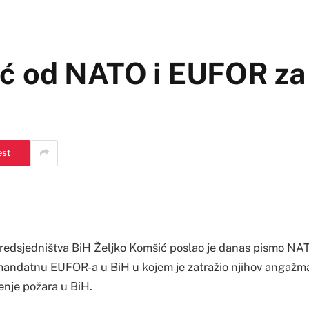
ć od NATO i EUFOR za
est
redsjedništva BiH Željko Komšić poslao je danas pismo NA
mandatnu EUFOR-a u BiH u kojem je zatražio njihov angažm
enje požara u BiH.