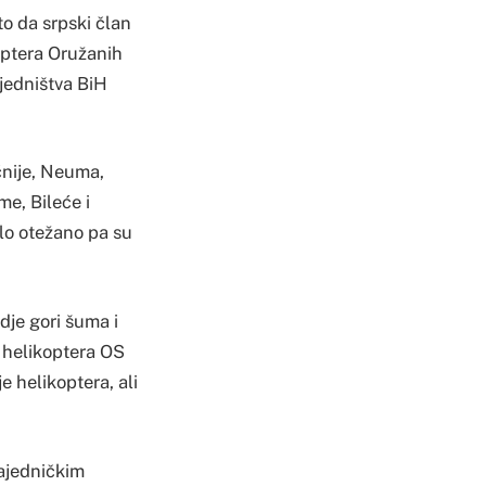
to da srpski član
optera Oružanih
sjedništva BiH
čnije, Neuma,
me, Bileće i
ilo otežano pa su
dje gori šuma i
 helikoptera OS
e helikoptera, ali
zajedničkim