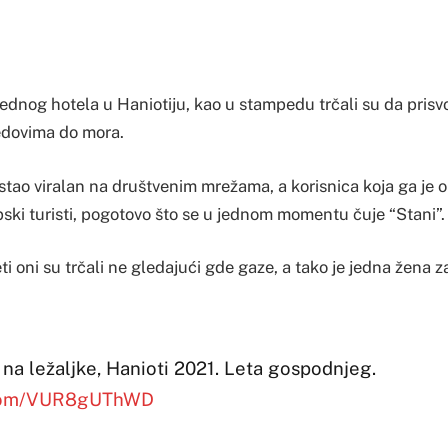
ednog hotela u Haniotiju, kao u stampedu trčali su da prisvo
redovima do mora.
tao viralan na društvenim mrežama, a korisnica koja ga je ob
pski turisti, pogotovo što se u jednom momentu čuje “Stani”.
i oni su trčali ne gledajući gde gaze, a tako je jedna žena z
na ležaljke, Hanioti 2021. Leta gospodnjeg.
r.com/VUR8gUThWD