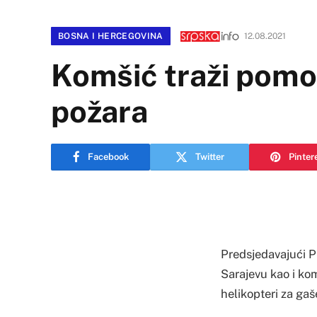
BOSNA I HERCEGOVINA
12.08.2021
Komšić traži pomo
požara
Facebook
Twitter
Pinter
Predsjedavajući P
Sarajevu kao i ko
helikopteri za gaš