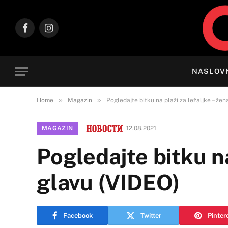
Facebook
Instagram
NASLOV
»
»
Home
Magazin
Pogledajte bitku na plaži za ležaljke – že
MAGAZIN
12.08.2021
Pogledajte bitku na
glavu (VIDEO)
Facebook
Twitter
Pinter