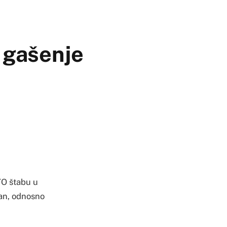
 gašenje
TO štabu u
an, odnosno