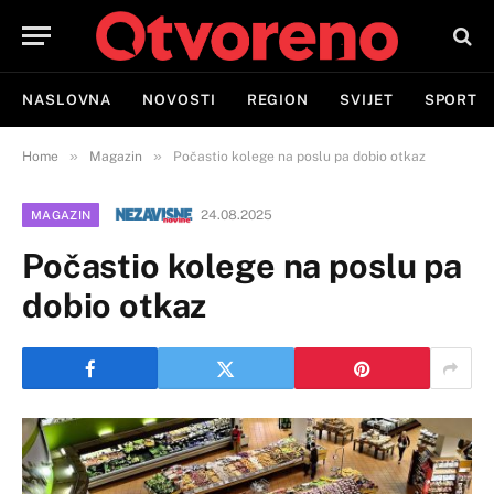
NASLOVNA
NOVOSTI
REGION
SVIJET
SPORT
»
»
Home
Magazin
Počastio kolege na poslu pa dobio otkaz
24.08.2025
MAGAZIN
Počastio kolege na poslu pa
dobio otkaz