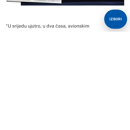
IZBORI
“U srijedu ujutro, u dva časa, avionskim
bombardovanjem i artiljerijskim napadima NATO i
Snage za brza dejstva otpočeli su agresiju na
Republiku Srpsku.
Mete napada, u kojim su učestvovale i muslimanske
jedinice, bili su Srpsko Sarajevo, srpske opštine Pale,
Sokolac i Goražde, naselja u opštinama Čajniče i
Srbinje i neki dijelovi Srpske Hercegovine. Samo u
napadu na srpske sarajevske opštine iz aviona je
izbačeno više od 600 projektila, dok je sa
neprijateljske baze na Igmanu ispaljeno više od 2.000
artiljerijskih projektima većih od 120 milimetara. U svim
sarajevskim opštinama oglašena je vazdušna opasnost,