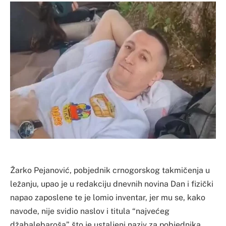
Žarko Pejanović, pobjednik crnogorskog takmičenja u
ležanju, upao je u redakciju dnevnih novina Dan i fizički
napao zaposlene te je lomio inventar, jer mu se, kako
navode, nije svidio naslov i titula “najvećeg
džabalebaroša” što je ustaljeni naziv za pobjednika