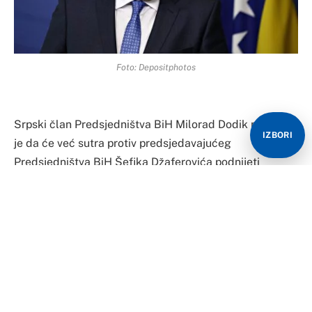
Foto: Depositphotos
Srpski član Predsjedništva BiH Milorad Dodik najavio
IZBORI
je da će već sutra protiv predsjedavajućeg
Predsjedništva BiH Šefika Džaferovića podnijeti
krivičnu prijavu za zloupotrebu položaja i ovlaštenja
zbog njegovog današnjeg nelegitmnog učešća na
Samitu o međunarodnoj krimskoj platformi, koji je
organizovalo Ministarstvo inostranih poslova Ukrajine.
Inače, krivičnu prijavu Dodik je najavio jule rekao da se
radi o privatnom učešću Džaferovića i iznošenju
stavova, te da je to praksa bošnjačkih političara, čime