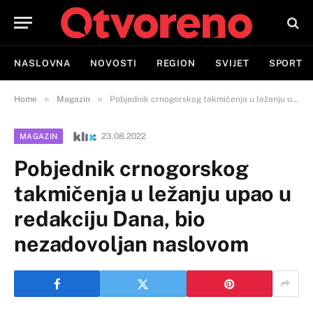
NASLOVNA
NOVOSTI
REGION
SVIJET
SPORT
»
»
Home
Magazin
Pobjednik crnogorskog takmičenja u ležanju upao u redakciju Dana, bio nezadovoljan naslovom
23.08.2022
MAGAZIN
Pobjednik crnogorskog
takmičenja u ležanju upao u
redakciju Dana, bio
nezadovoljan naslovom