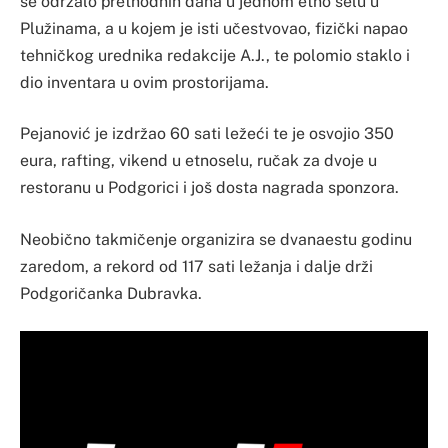
se održalo prethodnih dana u jednom etno selu u
Plužinama, a u kojem je isti učestvovao, fizički napao
tehničkog urednika redakcije A.J., te polomio staklo i
dio inventara u ovim prostorijama.
Pejanović je izdržao 60 sati ležeći te je osvojio 350
eura, rafting, vikend u etnoselu, ručak za dvoje u
restoranu u Podgorici i još dosta nagrada sponzora.
Neobično takmičenje organizira se dvanaestu godinu
zaredom, a rekord od 117 sati ležanja i dalje drži
Podgoričanka Dubravka.