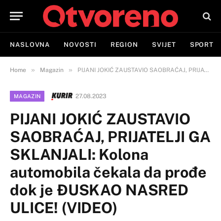
NASLOVNA
NOVOSTI
REGION
SVIJET
SPORT
»
»
Home
Magazin
PIJANI JOKIĆ ZAUSTAVIO SAOBRAĆAJ, PRIJATELJI GA SKLANJALI: Kolona automobila čekala da prođe dok je ĐUSKAO NASRED ULICE! (VIDEO)
27.08.2023
MAGAZIN
PIJANI JOKIĆ ZAUSTAVIO
SAOBRAĆAJ, PRIJATELJI GA
SKLANJALI: Kolona
automobila čekala da prođe
dok je ĐUSKAO NASRED
ULICE! (VIDEO)