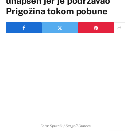
uhapšen jer je podržavao
Prigožina tokom pobune
Foto: Sputnik / Sergeй Guneev