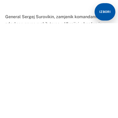
IZBORI
General Sergej Surovikin, zamjenik komandanta
združene grupe ruskih trupa u Ukrajini, uhapšen je,
tvrdi “Moscow Times” pozivajući se na dva izvora
bliska ruskom Ministarstvu odbrane. Zvaničnih
oglašavanja ovim povodom još nema.
“Tamo, priča sa njim nije bila OK. Za moć. Ne mogu
ništa više da kažem”, prokomentarisao je razlog
hapšenja jedan od izvora.
“U kontekstu Prigožina. Očigledno je Surovikin izabrao
stranu Prigožina tokom pobune”, rekao je drugi izvor.
Na pitanje gdje je general sada, odgovorio je: “Ovu
informaciju ne komentarišemo ni internim kanalima.”