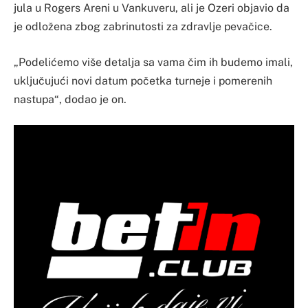
jula u Rogers Areni u Vankuveru, ali je Ozeri objavio da
je odložena zbog zabrinutosti za zdravlje pevačice.
„Podelićemo više detalja sa vama čim ih budemo imali,
uključujući novi datum početka turneje i pomerenih
nastupa“, dodao je on.