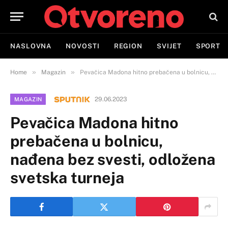
NASLOVNA
NOVOSTI
REGION
SVIJET
SPORT
»
»
Home
Magazin
Pevačica Madona hitno prebačena u bolnicu, nađena bez svesti, odložena svetska turneja
29.06.2023
MAGAZIN
Pevačica Madona hitno
prebačena u bolnicu,
nađena bez svesti, odložena
svetska turneja