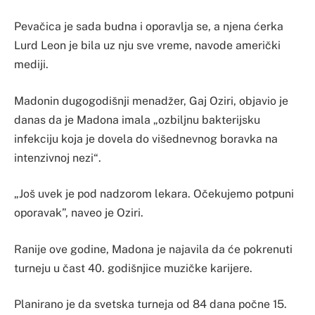
Pevačica je sada budna i oporavlja se, a njena ćerka
Lurd Leon je bila uz nju sve vreme, navode američki
mediji.
Madonin dugogodišnji menadžer, Gaj Oziri, objavio je
danas da je Madona imala „ozbiljnu bakterijsku
infekciju koja je dovela do višednevnog boravka na
intenzivnoj nezi“.
„Još uvek je pod nadzorom lekara. Očekujemo potpuni
oporavak”, naveo je Oziri.
Ranije ove godine, Madona je najavila da će pokrenuti
turneju u čast 40. godišnjice muzičke karijere.
Planirano je da svetska turneja od 84 dana počne 15.