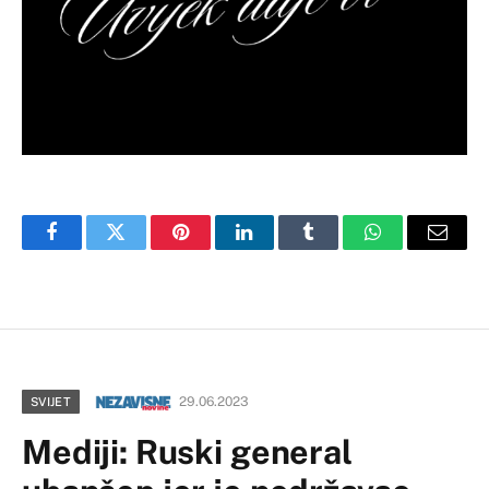
Facebook
Twitter
Pinterest
LinkedIn
Tumblr
WhatsApp
Email
29.06.2023
SVIJET
Mediji: Ruski general