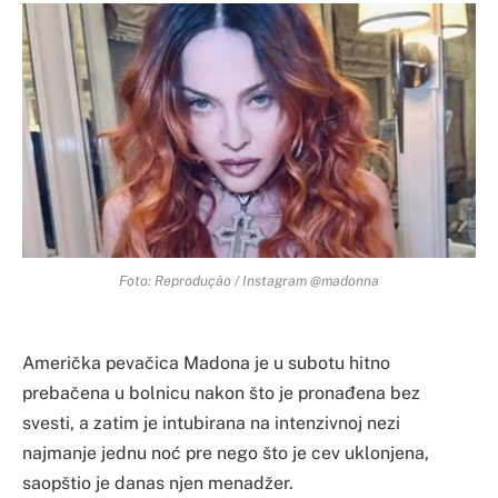
Foto: Reprodução / Instagram @madonna
Američka pevačica Madona je u subotu hitno
prebačena u bolnicu nakon što je pronađena bez
svesti, a zatim je intubirana na intenzivnoj nezi
najmanje jednu noć pre nego što je cev uklonjena,
saopštio je danas njen menadžer.