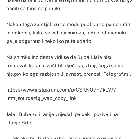
našao na bini dohvatili su ogromni momci i bukvalno ga
bacili sa bine na publiku.
Nakon toga zaletjeli su se među publiku za pomenutim
momkom i, kako se vidi na snimku, jedan od momaka
ga je odgurnuo i nekoliko puta udario.
Na snimku incidenta vidi se da Buba i Jala nisu
reagovali kako bi zaštitili dječaka, zbog čega su on i
njegov kolega razbjesnili javnost, prenosi “Telegraf.rs”.
https://www.instagram.com/p/CSKNO7FDkLV/?
utm_source=ig_web_copy_link
Jale i Bube su i ranije vrijeđali pa čak i pozivali na
klanje Srba.
– Lajk ako bi i ti klao Srbe – piše u jednom njihovom