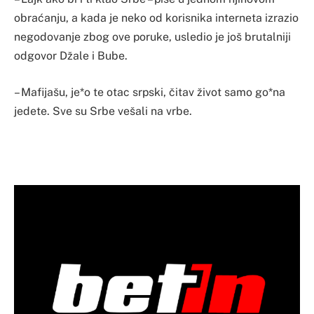
obraćanju, a kada je neko od korisnika interneta izrazio
negodovanje zbog ove poruke, usledio je još brutalniji
odgovor Džale i Bube.
– Mafijašu, je*o te otac srpski, čitav život samo go*na
jedete. Sve su Srbe vešali na vrbe.