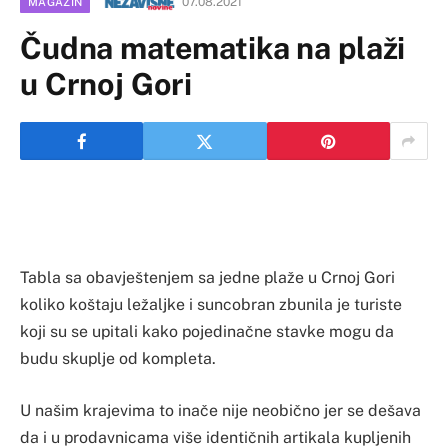
07.08.2021
MAGAZIN
Čudna matematika na plaži
u Crnoj Gori
Tabla sa obavještenjem sa jedne plaže u Crnoj Gori
koliko koštaju ležaljke i suncobran zbunila je turiste
koji su se upitali kako pojedinačne stavke mogu da
budu skuplje od kompleta.
U našim krajevima to inače nije neobično jer se dešava
da i u prodavnicama više identičnih artikala kupljenih