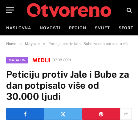
NASLOVNA
NOVOSTI
REGION
SVIJET
SPORT
»
»
Home
Magazin
Peticiju protiv Jale i Bube za dan potpisalo više od 30.000 ljudi
07.08.2021
MAGAZIN
Peticiju protiv Jale i Bube za
dan potpisalo više od
30.000 ljudi