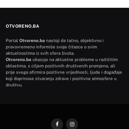
OTVORENO.BA
Portal
Otvoreno.ba
nastoji da tačno, objektivno i
pravovremeno informiše svoje čitaoce o svim
aktuelnostima iz svih sfera života.
Otvoreno.ba
ukazuje na aktuelne probleme u različitim
oblastima, s ciljem pozitivnih društvenih promjena, ali
prije svega afirmira pozitivne vrijednosti, ljude i događaje
koji doprinose stvaranju zdrave i pozitivne atmosfere u
društvu.
Facebook
Instagram