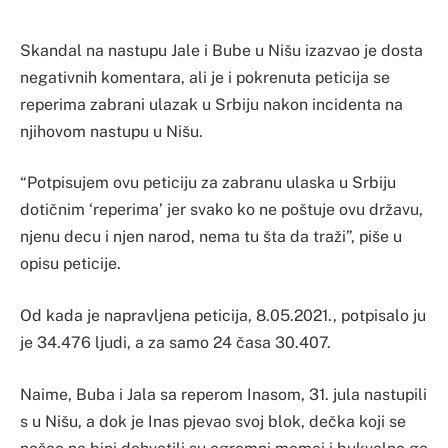
Skandal na nastupu Jale i Bube u Nišu izazvao je dosta
negativnih komentara, ali je i pokrenuta peticija se
reperima zabrani ulazak u Srbiju nakon incidenta na
njihovom nastupu u Nišu.
“Potpisujem ovu peticiju za zabranu ulaska u Srbiju
dotičnim ‘reperima’ jer svako ko ne poštuje ovu državu,
njenu decu i njen narod, nema tu šta da traži”, piše u
opisu peticije.
Od kada je napravljena peticija, 8.05.2021., potpisalo ju
je 34.476 ljudi, a za samo 24 časa 30.407.
Naime, Buba i Jala sa reperom Inasom, 31. jula nastupili
s u Nišu, a dok je Inas pjevao svoj blok, dečka koji se