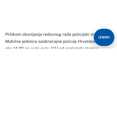
Prilikom obavljanja redovnog rada policijski službenici
IZBORI
Mobilne jedinice saobraćajne policije Hrvatske juče su
oko 14:30 na auto-putu A3 kod naplatnih stanica
Ivanić-Grad zaustavili i kontrolisali dva autobusa istog
prevoznika, u vlasništvu 43-godišnjaka iz Austrije, koja
su saobraćala na relaciji između BiH i Austrije,
saopštila je danas policija.
Autobusima su upravljali navedeni vlasnik, 43-
godišnjak iz Austrije, 67-godišnjak takođe iz Austrije i
43-godišnjak iz BiH, a nadzorom vozila i vozača je
utvrđeno da su počinili više težih prekršaja iz Zakona o