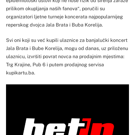
epidemiološki uslovi koji ne nose rizik od širenja zaraze
prilikom okupljanja naših fanova“, poručili su
organizatori ljetne turneje koncerata najpopularnijeg
reperskog dvojca Jala Brata i Buba Korelija.
Svi oni koji su već kupili ulaznice za banjalučki koncert
Jala Brata i Bube Korelija, mogu od danas, uz priloženu
ulaznicu, izvršiti povrat novca na prodajnim mjestima:
Trg Krajine, Pub 6 i putem prodajnog servisa
kupikartu.ba.