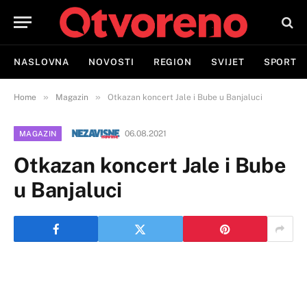
NASLOVNA
NOVOSTI
REGION
SVIJET
SPORT
»
»
Home
Magazin
Otkazan koncert Jale i Bube u Banjaluci
06.08.2021
MAGAZIN
Otkazan koncert Jale i Bube
u Banjaluci