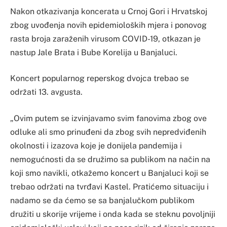
Nakon otkazivanja koncerata u Crnoj Gori i Hrvatskoj
zbog uvođenja novih epidemioloških mjera i ponovog
rasta broja zaraženih virusom COVID-19, otkazan je
nastup Jale Brata i Bube Korelija u Banjaluci.
Koncert popularnog reperskog dvojca trebao se
održati 13. avgusta.
„Ovim putem se izvinjavamo svim fanovima zbog ove
odluke ali smo prinuđeni da zbog svih nepredviđenih
okolnosti i izazova koje je donijela pandemija i
nemogućnosti da se družimo sa publikom na način na
koji smo navikli, otkažemo koncert u Banjaluci koji se
trebao održati na tvrđavi Kastel. Pratićemo situaciju i
nadamo se da ćemo se sa banjalučkom publikom
družiti u skorije vrijeme i onda kada se steknu povoljniji