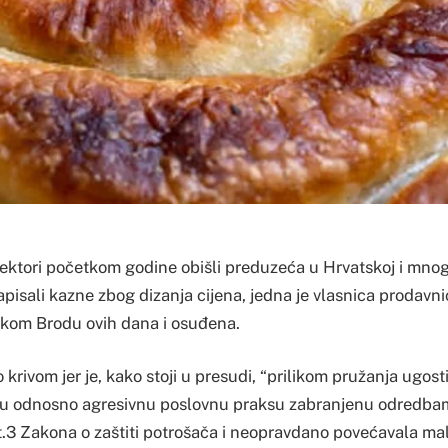
ektori početkom godine obišli preduzeća u Hrvatskoj i mno
pisali kazne zbog dizanja cijena, jedna je vlasnica prodavn
kom Brodu ovih dana i osuđena.
o krivom jer je, kako stoji u presudi, “prilikom pružanja ugost
nu odnosno agresivnu poslovnu praksu zabranjenu odredbam
. t.3 Zakona o zaštiti potrošača i neopravdano povećavala ma