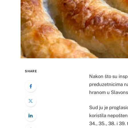
SHARE
Nakon što su insp
preduzetnicima na
hranom u Slavons
Sud ju je proglasi
koristila nepošte
34., 35., 38. i 39