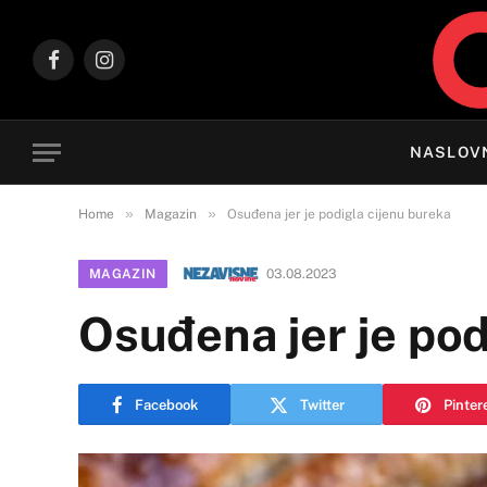
Facebook
Instagram
NASLOV
»
»
Home
Magazin
Osuđena jer je podigla cijenu bureka
MAGAZIN
03.08.2023
Osuđena jer je pod
Facebook
Twitter
Pinter