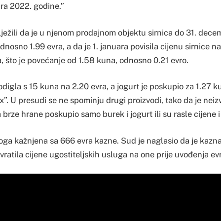
ra 2022. godine.”
lježili da je u njenom prodajnom objektu sirnica do 31. dec
dnosno 1.99 evra, a da je 1. januara povisila cijenu sirnice n
, što je povećanje od 1.58 kuna, odnosno 0.21 evro.
digla s 15 kuna na 2.20 evra, a jogurt je poskupio za 1.27 k
x”. U presudi se ne spominju drugi proizvodi, tako da je neizv
 brze hrane poskupio samo burek i jogurt ili su rasle cijene 
oga kažnjena sa 666 evra kazne. Sud je naglasio da je kazna 
 vratila cijene ugostiteljskih usluga na one prije uvođenja ev