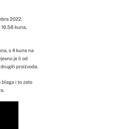
embra 2022.
a 16.58 kuna,
una, s 4 kune na
jesno je li od
i drugih proizvoda.
blaga i to zato
ra.