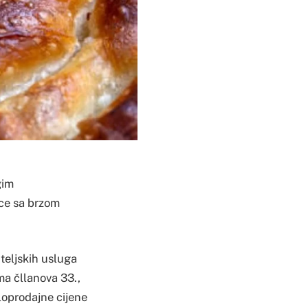
gim
ice sa brzom
iteljskih usluga
a čllanova 33.,
loprodajne cijene