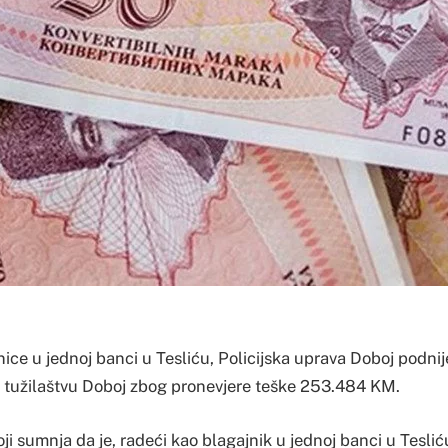
nice u jednoj banci u Tesliću, Policijska uprava Doboj podnije
tužilaštvu Doboj zbog pronevjere teške 253.484 KM.
oji sumnja da je, radeći kao blagajnik u jednoj banci u Tesli