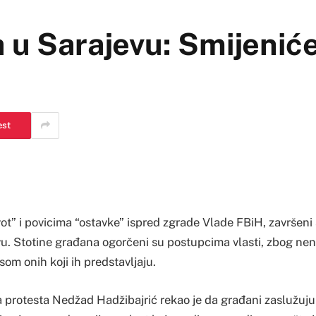
a u Sarajevu: Smijenić
est
ot” i povicima “ostavke” ispred zgrade Vlade FBiH, završeni
evu. Stotine građana ogorčeni su postupcima vlasti, zbog ne
om onih koji ih predstavljaju.
 protesta Nedžad Hadžibajrić rekao je da građani zaslužuju