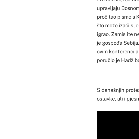
upravljaju Bosnom,
pročitao pismo s 
što može izaći s j
igrao. Zamislite n
je gospođa Sebija,
ovim konferencija
poručio je Hadžibaj
S današnjih prote
ostavke, ali i pjes