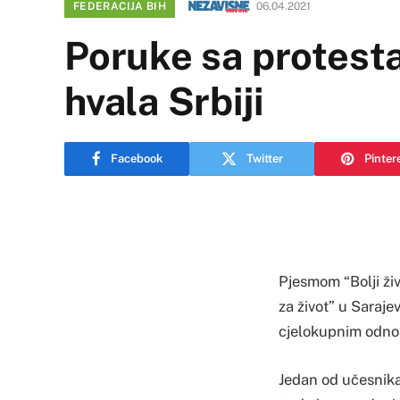
FEDERACIJA BIH
06.04.2021
Poruke sa protest
hvala Srbiji
Facebook
Twitter
Pinter
Pjesmom “Bolji živ
za život” u Saraj
cjelokupnim odnos
Jedan od učesnika