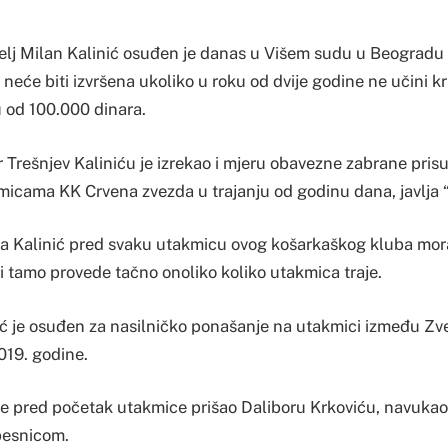
elj Milan Kalinić osuđen je danas u Višem sudu u Beogradu
 neće biti izvršena ukoliko u roku od dvije godine ne učini kr
 od 100.000 dinara.
 Trešnjev Kaliniću je izrekao i mjeru obavezne zabrane pris
icama KK Crvena zvezda u trajanju od godinu dana, javlja “
 da Kalinić pred svaku utakmicu ovog košarkaškog kluba mora
 i tamo provede tačno onoliko koliko utakmica traje.
ić je osuđen za nasilničko ponašanje na utakmici između Zve
2019. godine.
 je pred početak utakmice prišao Daliboru Krkoviću, navuka
 pesnicom.