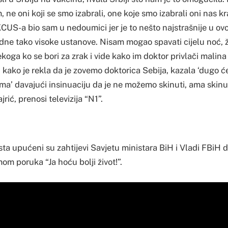
 ne oni koji se smo izabrali, one koje smo izabrali oni nas 
KCUS-a bio sam u nedoumici jer je to nešto najstrašnije u o
edne tako visoke ustanove. Nisam mogao spavati cijelu noć, 
ekoga ko se bori za zrak i vide kako im doktor privlači malina 
 kako je rekla da je zovemo doktorica Sebija, kazala ‘dugo ć
ma’ davajući insinuaciju da je ne možemo skinuti, ama skinu
rić, prenosi televizija “N1”.
sta upućeni su zahtijevi Savjetu ministara BiH i Vladi FBiH
mom poruka “Ja hoću bolji život!”.