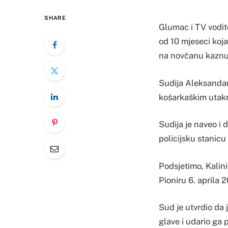
SHARE
Glumac i TV vodit
od 10 mjeseci koja
na novčanu kaznu
Sudija Aleksandar
košarkaškim utakm
Sudija je naveo i
policijsku stanicu
Podsjetimo, Kalin
Pioniru 6. aprila 
Sud je utvrdio da
glave i udario ga