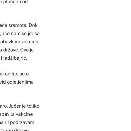
je plaćena od
veća sramota. Dok
ljuče nam se jer se
s nabavkom vakcina,
a države. Ovo je
 Hadžibajrić.
akon što su u
vid odjeljenjima
ro. Jučer je toliko
nabavila vakcine
tman i podržavam
. Druge države