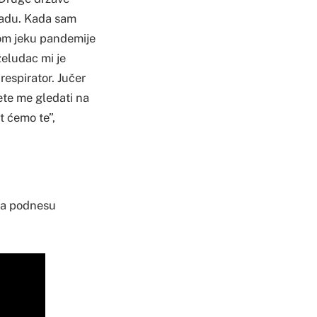
kradu. Kada sam
vom jeku pandemije
želudac mi je
respirator. Jučer
ete me gledati na
t ćemo te”,
 da podnesu