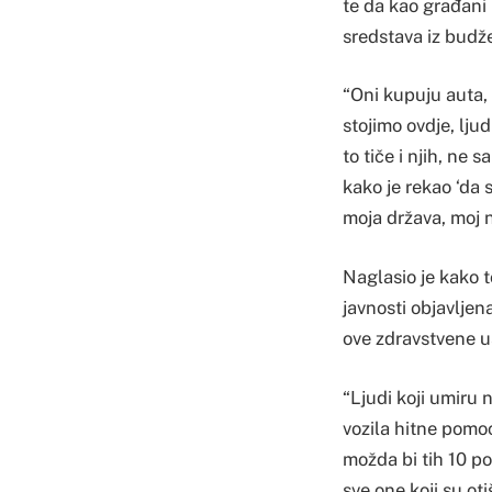
te da kao građani 
sredstava iz budže
“Oni kupuju auta,
stojimo ovdje, lju
to tiče i njih, ne
kako je rekao ‘da 
moja država, moj n
Naglasio je kako 
javnosti objavljen
ove zdravstvene u
“Ljudi koji umiru 
vozila hitne pomoć
možda bi tih 10 po
sve one koji su ot