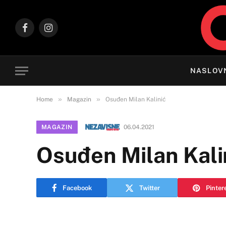
Facebook
Instagram
NASLOV
»
»
Home
Magazin
Osuđen Milan Kalinić
MAGAZIN
06.04.2021
Osuđen Milan Kali
Facebook
Twitter
Pinter